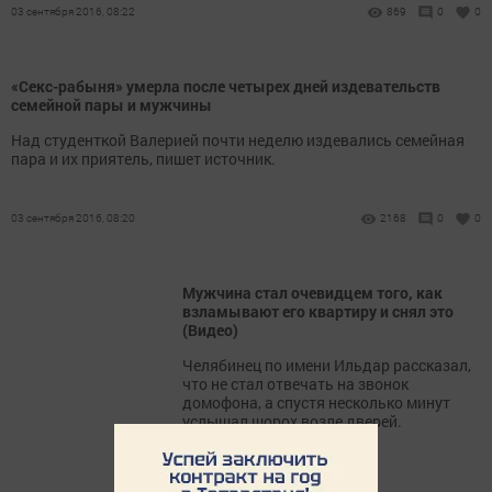
03 сентября 2016, 08:22
869
0
0
«Секс-рабыня» умерла после четырех дней издевательств
семейной пары и мужчины
Над студенткой Валерией почти неделю издевались семейная
пара и их приятель, пишет источник.
03 сентября 2016, 08:20
2168
0
0
Мужчина стал очевидцем того, как
взламывают его квартиру и снял это
(Видео)
Челябинец по имени Ильдар рассказал,
что не стал отвечать на звонок
домофона, а спустя несколько минут
услышал шорох возле дверей.