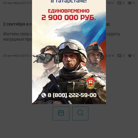
03 сентября 2016, 07:50
1012
0
0
2 сентября в селе Утяшкино прошел народный сход
Жители села собрались в местном клубе, чтобы обсудить
насущные проблемы сельского поселения.
03 сентября 2016, 07:47
818
0
0