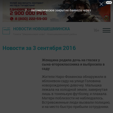
7
Автоматическое закрытие баннера через
НОВОСТИ НОВОШЕШМИНСКА
16+
Газета "Шешминская новь" - Новошешминский район
Новости за 3 сентября 2016
Женщина родила дочь на глазах у
сына-второклассника и выбросила в
саду
Жители Наро-Фоминска обнаружили в
яблоневом саду на улице Головина
новорожденную девочку. Малышка
лежала на холодной земле, завернутая
лишь в тоненькую футболку, и плакала.
Матери поблизости не наблюдалось.
Встревоженные люди вызвали полицию,
и на место быстро прибыли сотрудники.