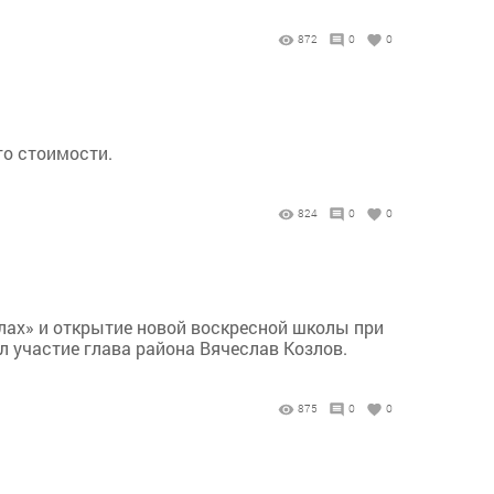
872
0
0
го стоимости.
824
0
0
ллах» и открытие новой воскресной школы при
 участие глава района Вячеслав Козлов.
875
0
0