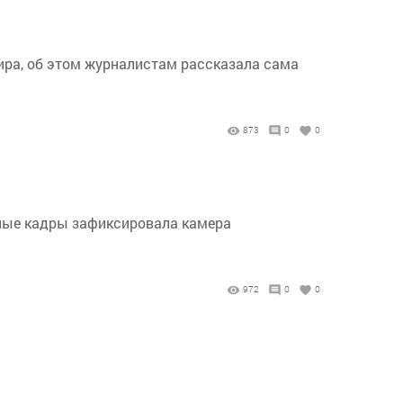
ира, об этом журналистам рассказала сама
873
0
0
шные кадры зафиксировала камера
972
0
0