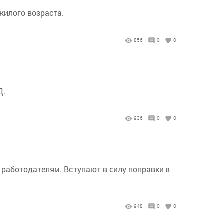
жилого возраста.
856
0
0
Д.
936
0
0
 работодателям. Вступают в силу поправки в
948
0
0