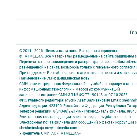
Гл
© 2011 - 2026. Шешминская новь. Все права защищены.
© ТАТМЕДИА. Все материалы, размещенные на сайте, защищены з
Перепечатка, воспроизведение и распространение в любом объе
размещенной на сайте, возможна только с письменного согласия
При поддержке Республиканского агентства по печати и массов
Наименование СМИ: Шешминская новь
СМИ зарегистрировано Федеральной службой по надзору в сфере 
информационных технологий и массовых коммуникаций
запись о регистрации СМИ ЭЛ № ФС 77 - 90148 от 07.10.2025
ФИО главного редактора: Мусин Азат Вализанович Email: sheshmin
Адрес редакции: 423190, Российская Федерация, Республика Тата
Телефон редакции: 8(84348)2-21-46 - Руководитель филиала. 8(8434
Электронная почта редакции: sheshminskaja-nov@tatmedia.com
Электронная почта филиала для сообщений о фактах коррупции sh
sheshminskaja-nov@tatmedia.com
Учредитель СМИ: АО «ТАТМЕДИА»