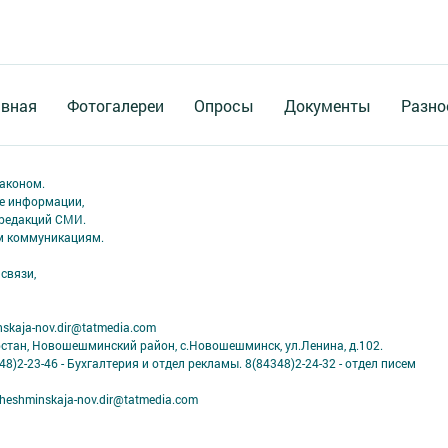
авная
Фотогалереи
Опросы
Документы
Разно
аконом.
ме информации,
 редакций СМИ.
ым коммуникациям.
связи,
skaja-nov.dir@tatmedia.com
рстан, Новошешминский район, с.Новошешминск, ул.Ленина, д.102.
8)2-23-46 - Бухгалтерия и отдел рекламы. 8(84348)2-24-32 - отдел писем
eshminskaja-nov.dir@tatmedia.com