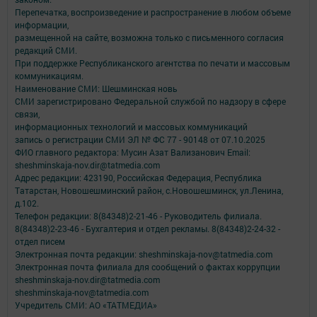
Перепечатка, воспроизведение и распространение в любом объеме
информации,
размещенной на сайте, возможна только с письменного согласия
редакций СМИ.
При поддержке Республиканского агентства по печати и массовым
коммуникациям.
Наименование СМИ: Шешминская новь
СМИ зарегистрировано Федеральной службой по надзору в сфере
связи,
информационных технологий и массовых коммуникаций
запись о регистрации СМИ ЭЛ № ФС 77 - 90148 от 07.10.2025
ФИО главного редактора: Мусин Азат Вализанович Email:
sheshminskaja-nov.dir@tatmedia.com
Адрес редакции: 423190, Российская Федерация, Республика
Татарстан, Новошешминский район, с.Новошешминск, ул.Ленина,
д.102.
Телефон редакции: 8(84348)2-21-46 - Руководитель филиала.
8(84348)2-23-46 - Бухгалтерия и отдел рекламы. 8(84348)2-24-32 -
отдел писем
Электронная почта редакции: sheshminskaja-nov@tatmedia.com
Электронная почта филиала для сообщений о фактах коррупции
sheshminskaja-nov.dir@tatmedia.com
sheshminskaja-nov@tatmedia.com
Учредитель СМИ: АО «ТАТМЕДИА»