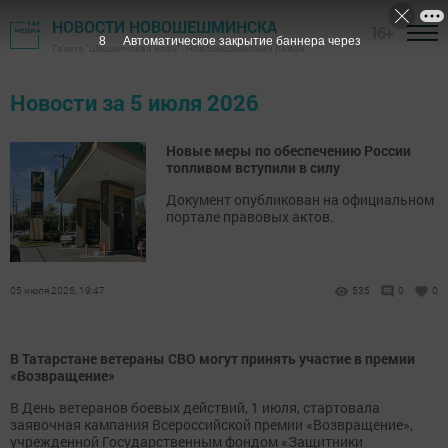
НОВОСТИ НОВОШЕШМИНСКА
16+
7
Автоматическое закрытие баннера через
Газета "Шешминская новь" - Новошешминский район
Новости за 5 июля 2026
Новые меры по обеспечению России
топливом вступили в силу
Документ опубликован на официальном
портале правовых актов.
05 июля 2026, 19:47
535
0
0
В Татарстане ветераны СВО могут принять участие в премии
«Возвращение»
В День ветеранов боевых действий, 1 июля, стартовала
заявочная кампания Всероссийской премии «Возвращение»,
учрежденной Государственным фондом «Защитники