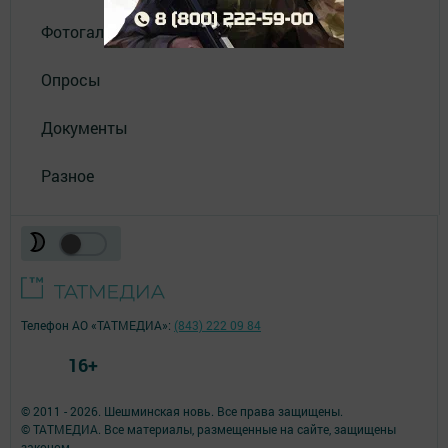
Фотогалереи
Опросы
Документы
Разное
Телефон АО «ТАТМЕДИА»:
(843) 222 09 84
16+
© 2011 - 2026. Шешминская новь. Все права защищены.
© ТАТМЕДИА. Все материалы, размещенные на сайте, защищены
законом.