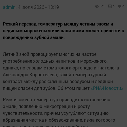
admin,
4 июля 2026 - 10:19
401
0
0
Резкий перепад температур между летним зноем и
ледяным мороженым или напитками может привести к
повреждению зубной эмали.
Летний зной провоцирует многих на частое
употребление холодных напитков и мороженого,
однако, по словам стоматолога-ортопеда и гнатолога
Александра Коростелева, такой температурный
контраст между раскаленным воздухом и ледяной
пищей опасен для зубов. Об этом пишет
«РИА-Новости»
Резкая смена температур приводит к истончению
эмали, появлению микротрещин и росту
чувствительности, причем усугубляют ситуацию
абразивная чистка и обезвоживание, из-за которого
слюна теряет свои защитные свойства.