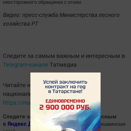
неосторожного обращения с огнем.
Видео: пресс-служба Министерства лесного
хозяйства РТ
Следите за самым важным и интересным в
Telegram-канале
Татмедиа
Читайте новости Татарстана в
национальном мессенджере MАХ:
https://max.ru/tatmedia
Следите за самым важным и интересным
в
Яндекс Дзен
и
Телеграм канале
"
Шешминская