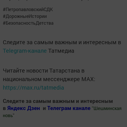
#ПетропавловскийСДК
#ДорожныеИстории
#БезопасностьДетства
Следите за самым важным и интересным в
Telegram-канале
Татмедиа
Читайте новости Татарстана в
национальном мессенджере MАХ:
https://max.ru/tatmedia
Следите за самым важным и интересным
в
Яндекс Дзен
и
Телеграм канале
"
Шешминская
новь
"
Добавить Шешминскую новь в Яндекс.Новости