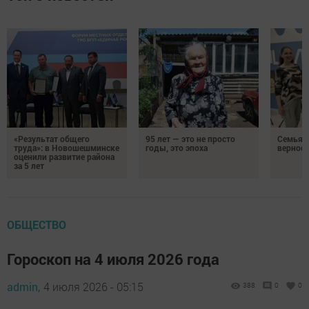
«Результат общего
95 лет — это не просто
Семья Г
труда»: в Новошешминске
годы, это эпоха
верност
оценили развитие района
за 5 лет
ОБЩЕСТВО
Гороскоп на 4 июля 2026 года
admin,
4 июля 2026 - 05:15
388
0
0