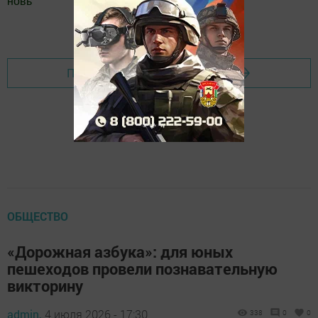
новь
"
Добавить Шешминскую новь в Яндекс.Новости
Перейти на страницу новости
ОБЩЕСТВО
«Дорожная азбука»: для юных
пешеходов провели познавательную
викторину
admin,
4 июля 2026 - 17:30
338
0
0