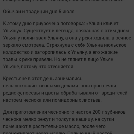
Обычаи и традиции дня 5 июля
К этому дню приурочена поговорка: «Ульян кличет
Ульяну». Существует и легенда, связанная с этим днем.
Ульян у полян звал Ульяну, а она у реки ходила, в речное
зеркало смотрела. Стряхнула с себя Ульяна июльское
колдовство и заторопилась к Ульяну, а его жаркие
травы к реке привели. Но не глянет в лицо Ульян
Ульяне, потому что стесняется.
Крестьяне в этот день занимались
сельскохозяйственными делами: повторно сеяли
редиску, посевы и цветы обрабатывали от вредителей
настоем чеснока или помидорных листьев.
Для приготовления чесночного настоя 200 г зубчиков
чеснока мелко режут и толкут в кашицу, на сутки
помещают в растительное масло, после чего
процеживают через марлю. Полученный настой