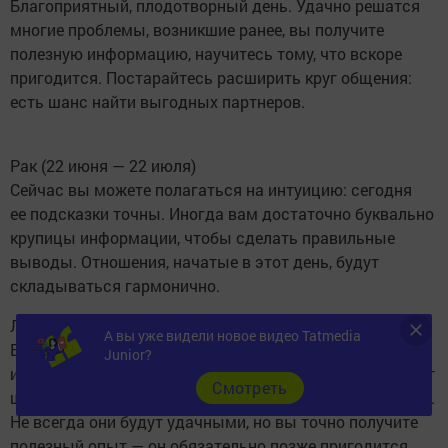
Благоприятный, плодотворный день. Удачно решатся
многие проблемы, возникшие ранее, вы получите
полезную информацию, научитесь тому, что вскоре
пригодится. Постарайтесь расширить круг общения:
есть шанс найти выгодных партнеров.
Рак (22 июня — 22 июля)
Сейчас вы можете полагаться на интуицию: сегодня
ее подсказки точны. Иногда вам достаточно буквально
крупицы информации, чтобы сделать правильные
выводы. Отношения, начатые в этот день, будут
складываться гармонично.
Лев (23 июля — 21 августа)
А вы уже видели новое видео Tatmedia
Едва ли удастся совсем избежать проблем
Junior?
и трудностей, но в целом день сложится неплохо. Будет
Cмотреть
шанс принять участие в работе над новыми проектами.
Не всегда они будут удачными, но вы точно получите
полезный опыт — он обязательно позже пригодится.