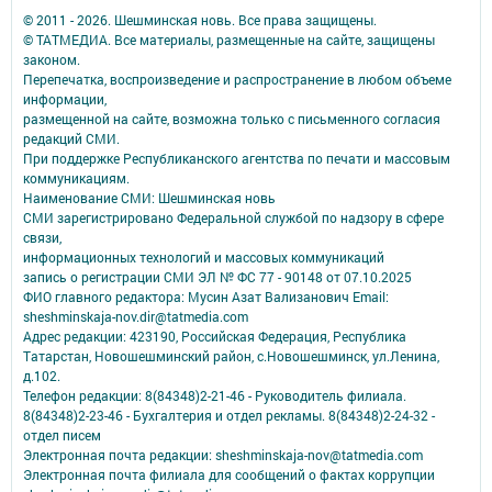
© 2011 - 2026. Шешминская новь. Все права защищены.
© ТАТМЕДИА. Все материалы, размещенные на сайте, защищены
законом.
Перепечатка, воспроизведение и распространение в любом объеме
информации,
размещенной на сайте, возможна только с письменного согласия
редакций СМИ.
При поддержке Республиканского агентства по печати и массовым
коммуникациям.
Наименование СМИ: Шешминская новь
СМИ зарегистрировано Федеральной службой по надзору в сфере
связи,
информационных технологий и массовых коммуникаций
запись о регистрации СМИ ЭЛ № ФС 77 - 90148 от 07.10.2025
ФИО главного редактора: Мусин Азат Вализанович Email:
sheshminskaja-nov.dir@tatmedia.com
Адрес редакции: 423190, Российская Федерация, Республика
Татарстан, Новошешминский район, с.Новошешминск, ул.Ленина,
д.102.
Телефон редакции: 8(84348)2-21-46 - Руководитель филиала.
8(84348)2-23-46 - Бухгалтерия и отдел рекламы. 8(84348)2-24-32 -
отдел писем
Электронная почта редакции: sheshminskaja-nov@tatmedia.com
Электронная почта филиала для сообщений о фактах коррупции