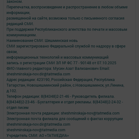
законом.
Перепечатка, воспроизведение и распространение в любом объеме
информации,
размещенной на сайте, возможна только с письменного согласия
редакций СМИ.
При поддержке Республиканского агентства по печати и массовым
коммуникациям.
Наименование СМИ: Шешминская новь
СМИ зарегистрировано Федеральной службой по надзору в сфере
связи,
информационных технологий и массовых коммуникаций
запись о регистрации СМИ ЭЛ № ФС 77 - 90148 от 07.10.2025
ФИО главного редактора: Мусин Азат Вализанович Email:
sheshminskaja-nov.dir@tatmedia.com
Адрес редакции: 423190, Российская Федерация, Республика
Татарстан, Новошешминский район, с.Новошешминск, ул.Ленина,
д.102.
Телефон редакции: 8(84348)2-21-46 - Руководитель филиала.
8(84348)2-23-46 - Бухгалтерия и отдел рекламы. 8(84348)2-24-32 -
отдел писем
Электронная почта редакции: sheshminskaja-nov@tatmedia.com
Электронная почта филиала для сообщений о фактах коррупции
sheshminskaja-nov.dir@tatmedia.com
sheshminskaja-nov@tatmedia.com
Учредитель СМИ: АО «ТАТМЕДИА»