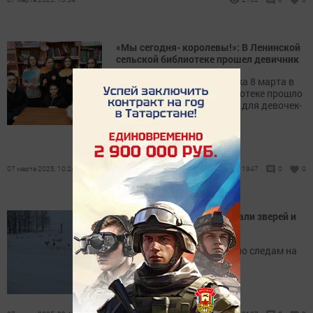
«Мы сегодня- королевы!»: В Ленинской
сельской библиотеке прошел девичник
В канун женского праздника 8 марта в
Ленинской сельской библиотеке прошло
праздничное мероприятие для девочек-
школьниц.
07 марта 2025, 10:24
1947
0
0
В Новошешминске посчитали зверей и
птиц
Диких животных считали по следам на
снегу.