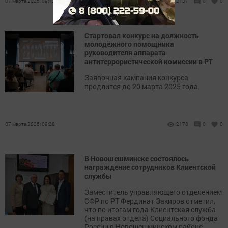
07 марта 2025, 09:42
2137
0
0
Стартовал конкурс на должность
молодёжного помощника
руководителя аппарата
антитеррористической комиссии в РТ
Заявочная кампания конкурса
продлится до 20 марта 2025 года.
07 марта 2025, 09:28
2178
0
0
В Новошешминске состоялось
награждение сотрудников Клиентской
службы
Заместитель управляющего отделением
СФР по РТ Фердинат Закиров отметил,
что по итогам года Клиентская служба
(на правах отдела) Социального фонда
России в Новошешминском районе