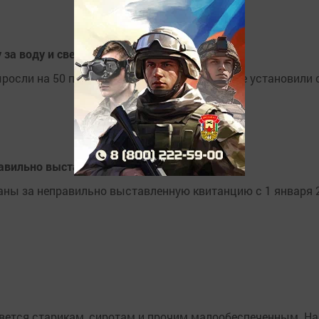
 за воду и свет
росли на 50 процентов у россиян, которые не установили 
авильно выставленный счет в квитанции
ны за неправильно выставленную квитанцию с 1 января 
ивется старикам, сиротам и прочим малообеспеченным. На 