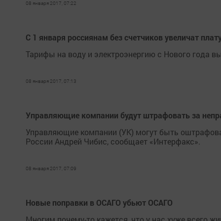
08 января 2017, 07:22
С 1 января россиянам без счетчиков увеличат плату
Тарифы на воду и электроэнергию с Нового года вы
08 января 2017, 07:13
Управляющие компании будут штрафовать за непр
Управляющие компании (УК) могут быть оштрафова
России Андрей Чибис, сообщает «Интерфакс».
08 января 2017, 07:09
Новые поправки в ОСАГО убьют ОСАГО
Многим почему-то кажется, что у нас хуже всего ж