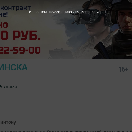
5
Автоматическое закрытие баннера через
ИНСКА
16+
Реклама
минтону
и соревнования по бадминтону среди детей, отдыхающих