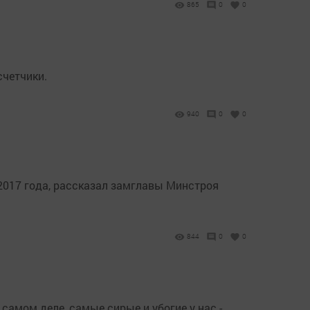
865
0
0
счетчики.
940
0
0
2017 года, рассказал замглавы Минстроя
844
0
0
самом деле, самые сирые и убогие у нас -