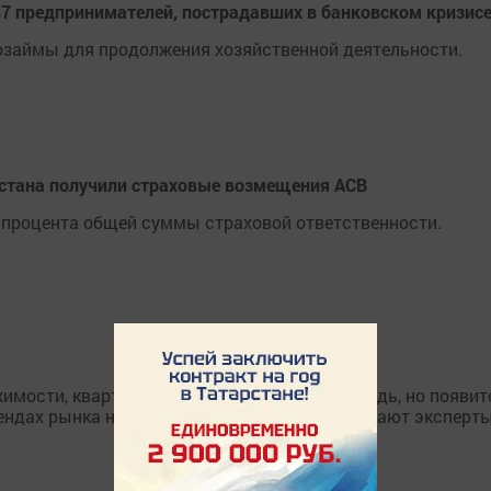
7 предпринимателей, пострадавших в банковском кризис
озаймы для продолжения хозяйственной деятельности.
рстана получили страховые возмещения АСВ
 процента общей суммы страховой ответственности.
жимости, квартиры сохранят меньшую площадь, но появит
ендах рынка недвижимости 2017 года, уже знают эксперт