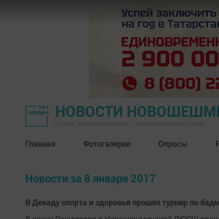
НОВОСТИ НОВОШЕШМ
Газета "Шешминская новь" - Новошешминский район
Главная
Фотогалереи
Опросы
Новости за 8 января 2017
В Декаду спорта и здоровья прошел турнир по бад
В канун Рождества в Новошешминской ДЮСШ прошл