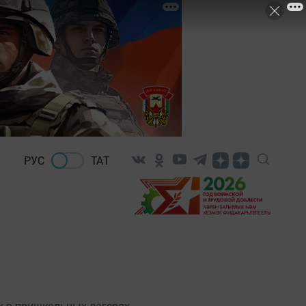
РУС
ТАТ
 в пришкольных лагерях.