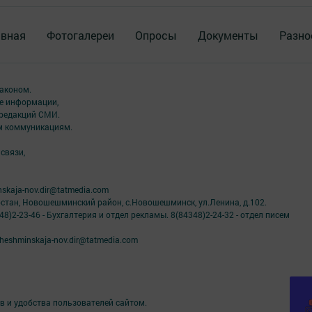
авная
Фотогалереи
Опросы
Документы
Разно
аконом.
ме информации,
 редакций СМИ.
ым коммуникациям.
связи,
skaja-nov.dir@tatmedia.com
рстан, Новошешминский район, с.Новошешминск, ул.Ленина, д.102.
8)2-23-46 - Бухгалтерия и отдел рекламы. 8(84348)2-24-32 - отдел писем
eshminskaja-nov.dir@tatmedia.com
в и удобства пользователей сайтом.