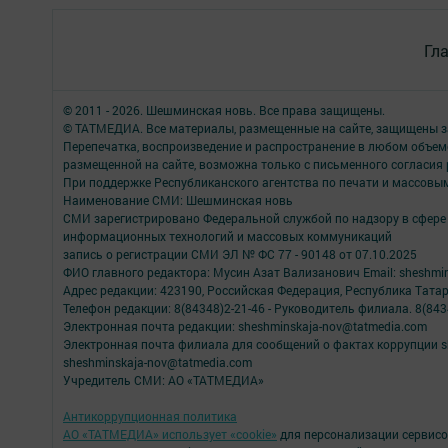
Гл
© 2011 - 2026. Шешминская новь. Все права защищены.
© ТАТМЕДИА. Все материалы, размещенные на сайте, защищены з
Перепечатка, воспроизведение и распространение в любом объе
размещенной на сайте, возможна только с письменного согласия
При поддержке Республиканского агентства по печати и массов
Наименование СМИ: Шешминская новь
СМИ зарегистрировано Федеральной службой по надзору в сфере 
информационных технологий и массовых коммуникаций
запись о регистрации СМИ ЭЛ № ФС 77 - 90148 от 07.10.2025
ФИО главного редактора: Мусин Азат Вализанович Email: sheshmin
Адрес редакции: 423190, Российская Федерация, Республика Тата
Телефон редакции: 8(84348)2-21-46 - Руководитель филиала. 8(8434
Электронная почта редакции: sheshminskaja-nov@tatmedia.com
Электронная почта филиала для сообщений о фактах коррупции sh
sheshminskaja-nov@tatmedia.com
Учредитель СМИ: АО «ТАТМЕДИА»
Антикоррупционная политика
АО «ТАТМЕДИА» использует «cookie»
для персонализации сервисо