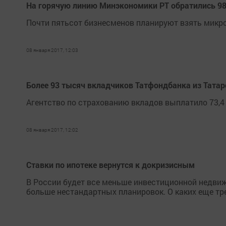
На горячую линию Минэкономики РТ обратились 98
Почти пятьсот бизнесменов планируют взять микр
08 января 2017, 12:03
Более 93 тысяч вкладчиков Татфондбанка из Тата
Агентство по страхованию вкладов выплатило 73,4
08 января 2017, 12:02
Ставки по ипотеке вернутся к докризисным
В России будет все меньше инвестиционной недви
больше нестандартных планировок. О каких еще тр