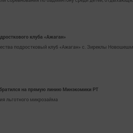
одросткового клуба «Ажаган»
ства подростковый клуб «Ажаган» с. Зиреклы Новошешми
обратился на прямую линию Минэкомики РТ
ия льготного микрозайма