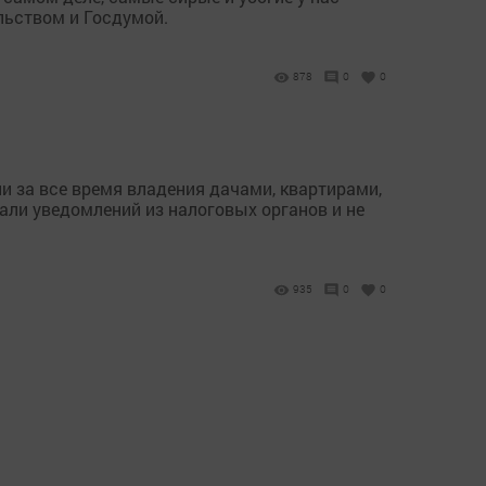
льством и Госдумой.
878
0
0
и за все время владения дачами, квартирами,
чали уведомлений из налоговых органов и не
935
0
0