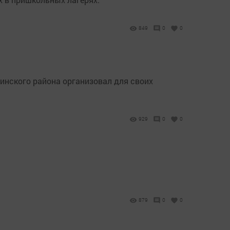
849
0
0
нского района организовал для своих
929
0
0
879
0
0