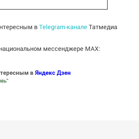
интересным в
Telegram-канале
Татмедиа
в национальном мессенджере MАХ:
нтересным в
Яндекс Дзен
овь
"
.Новости