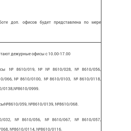
оте доп. офисов будет представлена по мере
.
ботают дежурные офисы с 10.00-17.00
офисы №8610/019,№№8610/028,№8610/056,
/066,№8610/0100, №8610/0103, №8610/0118,
0/0138,№8610/0999.
фисы№8610/059, №8610/0139, №8610/068.
0/032, №8610/056, №8610/067, №8610/057,
068, №8610/0114, №8610/0116.