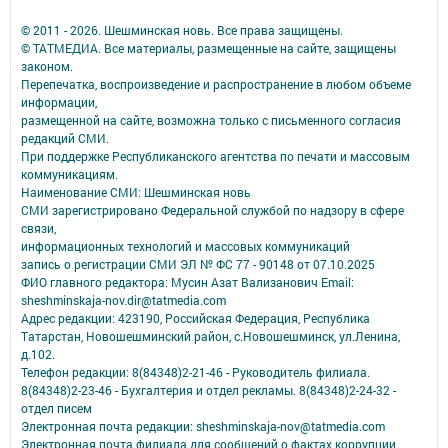
© 2011 - 2026. Шешминская новь. Все права защищены.
© ТАТМЕДИА. Все материалы, размещенные на сайте, защищены
законом.
Перепечатка, воспроизведение и распространение в любом объеме
информации,
размещенной на сайте, возможна только с письменного согласия
редакций СМИ.
При поддержке Республиканского агентства по печати и массовым
коммуникациям.
Наименование СМИ: Шешминская новь
СМИ зарегистрировано Федеральной службой по надзору в сфере
связи,
информационных технологий и массовых коммуникаций
запись о регистрации СМИ ЭЛ № ФС 77 - 90148 от 07.10.2025
ФИО главного редактора: Мусин Азат Вализанович Email:
sheshminskaja-nov.dir@tatmedia.com
Адрес редакции: 423190, Российская Федерация, Республика
Татарстан, Новошешминский район, с.Новошешминск, ул.Ленина,
д.102.
Телефон редакции: 8(84348)2-21-46 - Руководитель филиала.
8(84348)2-23-46 - Бухгалтерия и отдел рекламы. 8(84348)2-24-32 -
отдел писем
Электронная почта редакции: sheshminskaja-nov@tatmedia.com
Электронная почта филиала для сообщений о фактах коррупции