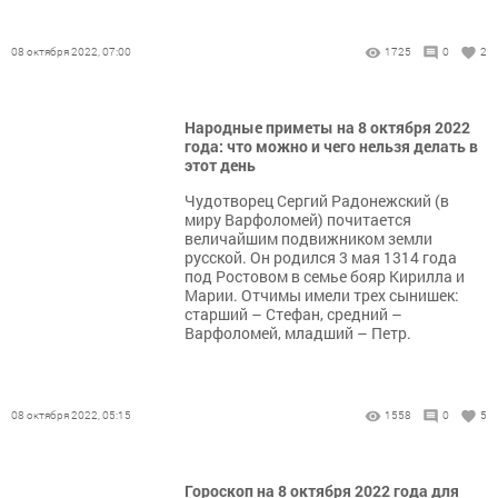
08 октября 2022, 07:00
1725
0
2
Народные приметы на 8 октября 2022
года: что можно и чего нельзя делать в
этот день
Чудотворец Сергий Радонежский (в
миру Варфоломей) почитается
величайшим подвижником земли
русской. Он родился 3 мая 1314 года
под Ростовом в семье бояр Кирилла и
Марии. Отчимы имели трех сынишек:
старший – Стефан, средний –
Варфоломей, младший – Петр.
08 октября 2022, 05:15
1558
0
5
Гороскоп на 8 октября 2022 года для