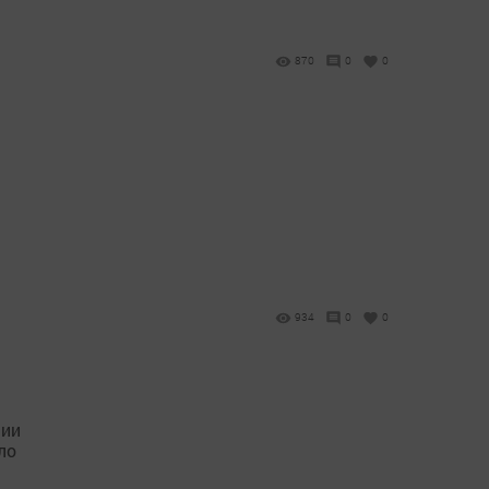
870
0
0
934
0
0
сии
ло