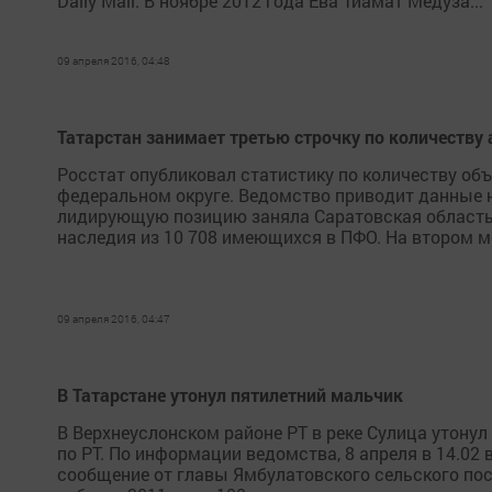
Daily Mail. В ноябре 2012 года Ева Тиамат Медуза...
09 апреля 2016, 04:48
Татарстан занимает третью строчку по количеству
Росстат опубликовал статистику по количеству об
федеральном округе. Ведомство приводит данные 
лидирующую позицию заняла Саратовская область, 
наследия из 10 708 имеющихся в ПФО. На втором мес
09 апреля 2016, 04:47
В Татарстане утонул пятилетний мальчик
В Верхнеуслонском районе РТ в реке Сулица утону
по РТ. По информации ведомства, 8 апреля в 14.0
сообщение от главы Ямбулатовского сельского пос