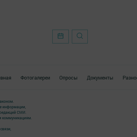
авная
Фотогалереи
Опросы
Документы
Разно
аконом.
ме информации,
 редакций СМИ.
ым коммуникациям.
связи,