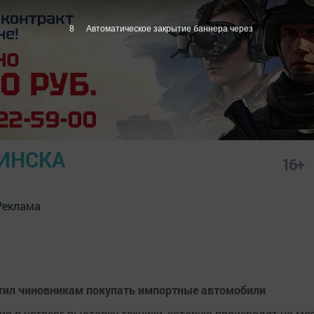
7
Автоматическое закрытие баннера через
ИНСКА
16+
Реклама
етил чиновникам покупать импортные автомобили
ив в четверг выставку техники, которую производят на м