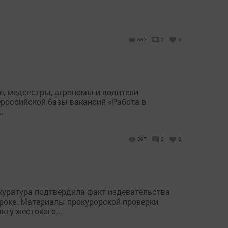
883
0
0
е, медсестры, агрономы и водители
ероссийской базы вакансий «Работа в
.
897
0
0
куратура подтвердила факт издевательства
уроке. Материалы прокурорской проверки
ту жестокого...