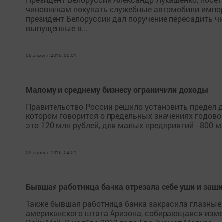
чиновникам покупать служебные автомобили импорт
президент Белоруссии дал поручение пересадить ч
выпущенные в...
09 апреля 2016, 05:01
Малому и среднему бизнесу ограничили доходы
Правительство России решило установить предел 
котором говорится о предельных значениях годово
это 120 млн рублей, для малых предприятий - 800 мл
09 апреля 2016, 04:51
Бывшая работница банка отрезала себе уши и заши
Также бывшая работница банка закрасила глазные
американского штата Аризона, собирающаяся измен