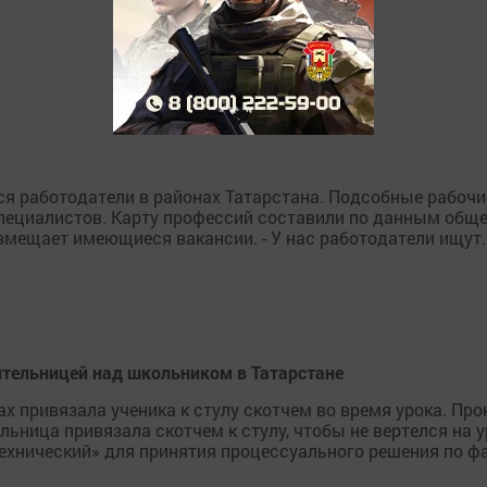
я работодатели в районах Татарстана. Подсобные рабочи
специалистов. Карту профессий составили по данным общ
змещает имеющиеся вакансии. - У нас работодатели ищут..
ительницей над школьником в Татарстане
 привязала ученика к стулу скотчем во время урока. Про
льница привязала скотчем к стулу, чтобы не вертелся на 
хнический» для принятия процессуального решения по фак