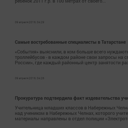
ребенок 2011 г.р. в 100 метрах от своего...
09 апреля 2016, 04:29
Самые востребованные специалисты в Татарстане
«События» выяснили, в ком больше всего нуждаютс
троллейбусов - в каждом районе свои запросы на 
России», где каждый районный центр занятости ра
09 апреля 2016, 04:26
Прокуратура подтвердила факт издевательства уч
Учительница младших классов в Набережных Челнах
над учеником в Набережных Челнах, которого учите
материалы направлены в отдел полиции «Электроте