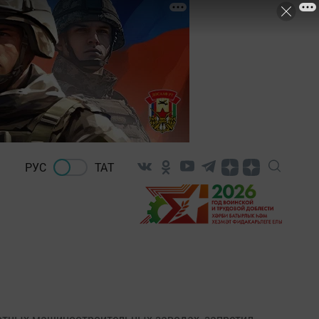
РУС
ТАТ
естных машиностроительных заводах, запретил