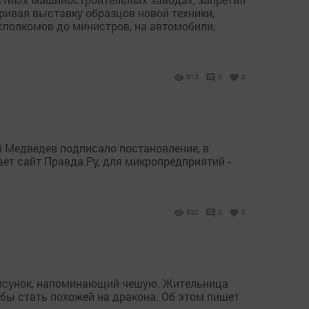
ривая выставку образцов новой техники,
сполкомов до министров, на автомобили,
813
0
0
 Медведев подписало постановление, в
ет сайт Правда.Ру, для микропредприятий -
832
0
0
 рисунок, напоминающий чешую. Жительница
бы стать похожей на дракона. Об этом пишет