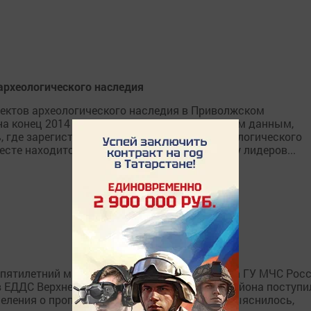
 археологического наследия
ъектов археологического наследия в Приволжском
на конец 2014 года. Согласно опубликованным данным,
где зарегистрировано 3 448 объектов археологического
те находится Пермский край (1 808). Тройку лидеров...
л пятилетний мальчик, сообщает пресс-служба ГУ МЧС Рос
2 в ЕДДС Верхнеуслонского муниципального района поступи
еления о пропаже 5-летнего мальчика. Как выяснилось,