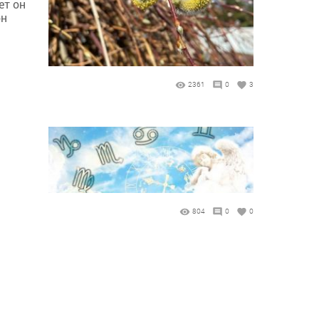
ет он
он
2361
0
3
804
0
0