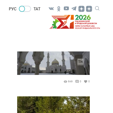
РУС
ТАТ
849
0
0