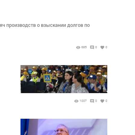
сяч производств о взыскании долгов по
685
0
0
1007
0
0