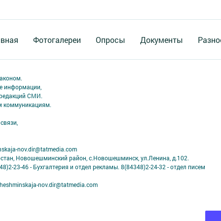
авная
Фотогалереи
Опросы
Документы
Разно
аконом.
ме информации,
 редакций СМИ.
ым коммуникациям.
связи,
skaja-nov.dir@tatmedia.com
рстан, Новошешминский район, с.Новошешминск, ул.Ленина, д.102.
8)2-23-46 - Бухгалтерия и отдел рекламы. 8(84348)2-24-32 - отдел писем
eshminskaja-nov.dir@tatmedia.com