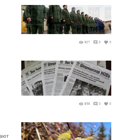
927
0
0
858
0
0
тают