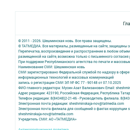
Гл
© 2011 - 2026. Шешминская новь. Все права защищены.
© ТАТМЕДИА. Все материалы, размещенные на сайте, защищены з
Перепечатка, воспроизведение и распространение в любом объе
размещенной на сайте, возможна только с письменного согласия
При поддержке Республиканского агентства по печати и массов
Наименование СМИ: Шешминская новь
СМИ зарегистрировано Федеральной службой по надзору в сфере 
информационных технологий и массовых коммуникаций
запись о регистрации СМИ ЭЛ № ФС 77 - 90148 от 07.10.2025
ФИО главного редактора: Мусин Азат Вализанович Email: sheshmin
Адрес редакции: 423190, Российская Федерация, Республика Тата
Телефон редакции: 8(84348)2-21-46 - Руководитель филиала. 8(8434
Электронная почта редакции: sheshminskaja-nov@tatmedia.com
Электронная почта филиала для сообщений о фактах коррупции sh
sheshminskaja-nov@tatmedia.com
Учредитель СМИ: АО «ТАТМЕДИА»
Антикоррупционная политика