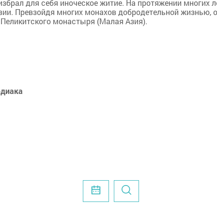
збрал для себя иноческое житие. На протяжении многих л
вии. Превзойдя многих монахов добродетельной жизнью, 
 Пеликитского монастыря (Малая Азия).
одиака