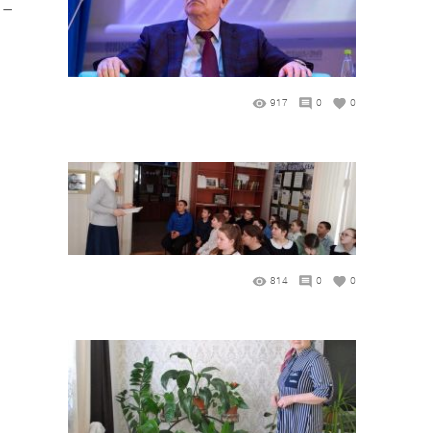
 –
917
0
0
814
0
0