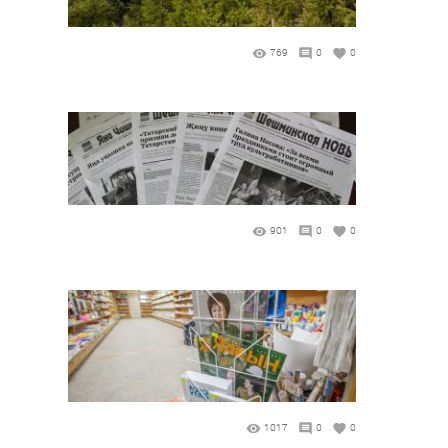
769
0
0
901
0
0
1017
0
0