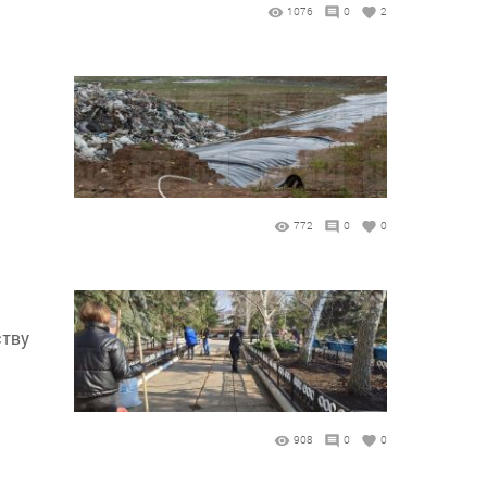
1076
0
2
772
0
0
ству
908
0
0