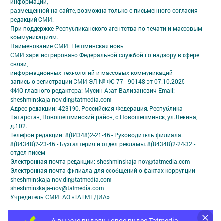
информации,
размещенной на сайте, возможна только с письменного согласия
редакций СМИ.
При поддержке Республиканского агентства по печати и массовым
коммуникациям.
Наименование СМИ: Шешминская новь
СМИ зарегистрировано Федеральной службой по надзору в сфере
связи,
информационных технологий и массовых коммуникаций
запись о регистрации СМИ ЭЛ № ФС 77 - 90148 от 07.10.2025
ФИО главного редактора: Мусин Азат Вализанович Email:
sheshminskaja-nov.dir@tatmedia.com
Адрес редакции: 423190, Российская Федерация, Республика
Татарстан, Новошешминский район, с.Новошешминск, ул.Ленина,
д.102.
Телефон редакции: 8(84348)2-21-46 - Руководитель филиала.
8(84348)2-23-46 - Бухгалтерия и отдел рекламы. 8(84348)2-24-32 -
отдел писем
Электронная почта редакции: sheshminskaja-nov@tatmedia.com
Электронная почта филиала для сообщений о фактах коррупции
sheshminskaja-nov.dir@tatmedia.com
sheshminskaja-nov@tatmedia.com
Учредитель СМИ: АО «ТАТМЕДИА»
Антикоррупционная политика
А вы уже видели новое видео Tatmedia