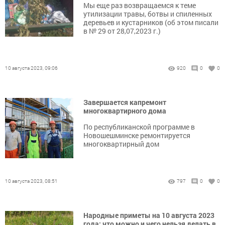
Мы еще раз возвращаемся к теме
утилизации травы, ботвы и спиленных
деревьев и кустарников (об этом писали
в № 29 от 28,07,2023 г.)
10 августа 2023, 09:06
920
0
0
Завершается капремонт
многоквартирного дома
По республиканской программе в
Новошешминске ремонтируется
многоквартирный дом
10 августа 2023, 08:51
797
0
0
Народные приметы на 10 августа 2023
года: что можно и чего нельзя делать в