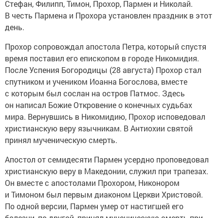
Стефан, Филипп, Тимон, Прохор, Пармен и Николай.
В честь Пармена и Прохора установлен праздник в этот
день.
Прохор сопровождал апостола Петра, который спустя
время поставил его епископом в городе Никомидия.
После Успения Богородицы (28 августа) Прохор стал
спутником и учеником Иоанна Богослова, вместе
с которым был сослан на остров Патмос. Здесь
он написал Божие Откровение о конечных судьбах
мира. Вернувшись в Никомидию, Прохор исповедовал
христианскую веру язычникам. В Антиохии святой
принял мученическую смерть.
Апостол от семидесяти Пармен усердно проповедовал
христианскую веру в Македонии, служил при трапезах.
Он вместе с апостолами Прохором, Никонором
и Тимоном был первым диаконом Церкви Христовой.
По одной версии, Пармен умер от настигшей его
болезни, по другой, принял мученическую смерть при