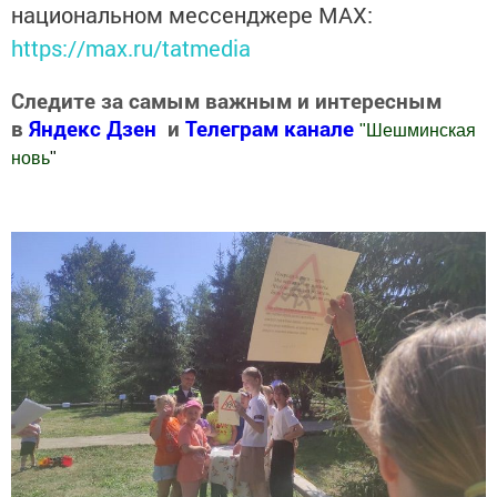
национальном мессенджере MАХ:
https://max.ru/tatmedia
Следите за самым важным и интересным
в
Яндекс Дзен
и
Телеграм канале
"
Шешминская
новь
"
Добавить Шешминскую новь в Яндекс.Новости