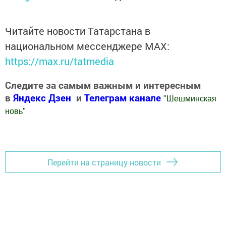
Читайте новости Татарстана в
национальном мессенджере MАХ:
https://max.ru/tatmedia
Следите за самым важным и интересным
в
Яндекс Дзен
и
Телеграм канале
"
Шешминская
новь
"
Добавить Шешминскую новь в Яндекс.Новости
Перейти на страницу новости