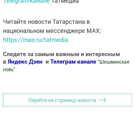
Telegram-канале
Татмедиа
Читайте новости Татарстана в
национальном мессенджере MАХ:
https://max.ru/tatmedia
Следите за самым важным и интересным
в
Яндекс Дзен
и
Телеграм канале
"
Шешминская
новь
"
Добавить Шешминскую новь в Яндекс.Новости
Перейти на страницу новости