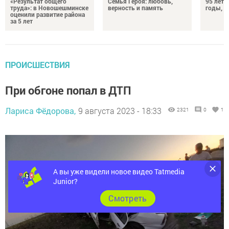
«Результат общего
Семья Героя: любовь,
95 лет 
труда»: в Новошешминске
верность и память
годы, э
оценили развитие района
за 5 лет
ПРОИСШЕСТВИЯ
При обгоне попал в ДТП
Лариса Фёдорова,
9 августа 2023 - 18:33
2321
0
1
А вы уже видели новое видео Tatmedia
Junior?
Cмотреть