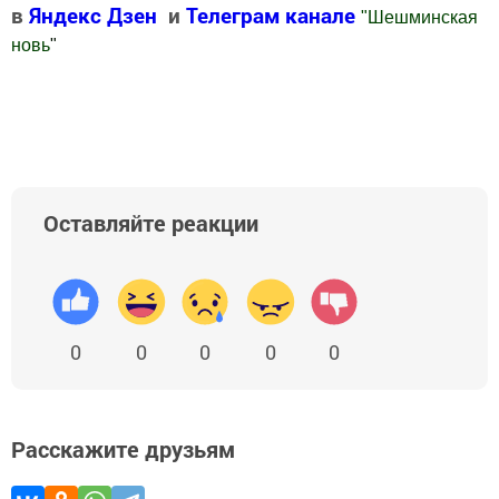
в
Яндекс Дзен
и
Телеграм канале
"
Шешминская
новь
"
Добавить Шешминскую новь в Яндекс.Новости
Оставляйте реакции
0
0
0
0
0
Расскажите друзьям