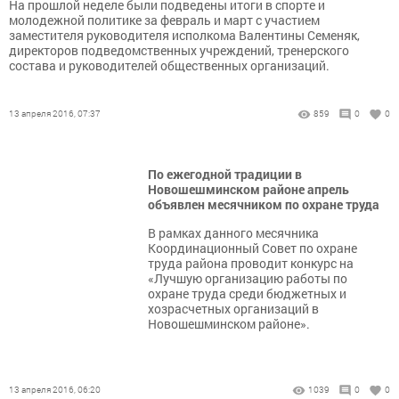
На прошлой неделе были подведены итоги в спорте и
молодежной политике за февраль и март с участием
заместителя руководителя исполкома Валентины Семеняк,
директоров подведомственных учреждений, тренерского
состава и руководителей общественных организаций.
13 апреля 2016, 07:37
859
0
0
По ежегодной традиции в
Новошешминском районе апрель
объявлен месячником по охране труда
В рамках данного месячника
Координационный Совет по охране
труда района проводит конкурс на
«Лучшую организацию работы по
охране труда среди бюджетных и
хозрасчетных организаций в
Новошешминском районе».
13 апреля 2016, 06:20
1039
0
0