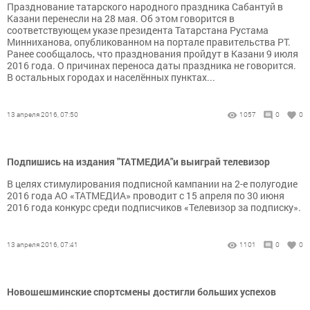
Празднование татарского народного праздника Сабантуй в
Казани перенесли на 28 мая. Об этом говорится в
соответствующем указе президента Татарстана Рустама
Минниханова, опубликованном на портале правительства РТ.
Ранее сообщалось, что празднования пройдут в Казани 9 июля
2016 года. О причинах переноса даты праздника не говорится.
В остальных городах и населённых пунктах...
13 апреля 2016, 07:50
1057
0
0
Подпишись на издания "ТАТМЕДИА"и выиграй телевизор
В целях стимулирования подписной кампании на 2-е полугодие
2016 года АО «ТАТМЕДИА» проводит с 15 апреля по 30 июня
2016 года конкурс среди подписчиков «Телевизор за подписку».
13 апреля 2016, 07:41
1101
0
0
Новошешминские спортсмены достигли больших успехов