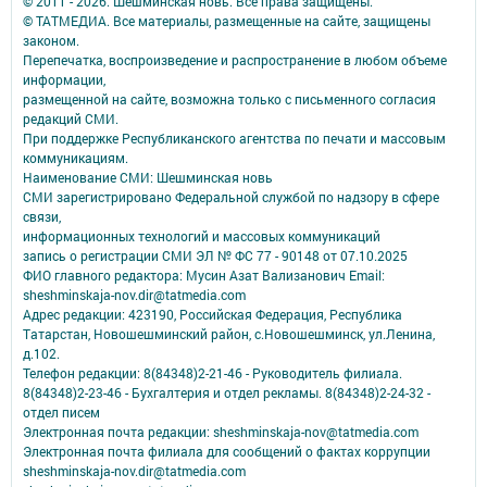
© 2011 - 2026. Шешминская новь. Все права защищены.
© ТАТМЕДИА. Все материалы, размещенные на сайте, защищены
законом.
Перепечатка, воспроизведение и распространение в любом объеме
информации,
размещенной на сайте, возможна только с письменного согласия
редакций СМИ.
При поддержке Республиканского агентства по печати и массовым
коммуникациям.
Наименование СМИ: Шешминская новь
СМИ зарегистрировано Федеральной службой по надзору в сфере
связи,
информационных технологий и массовых коммуникаций
запись о регистрации СМИ ЭЛ № ФС 77 - 90148 от 07.10.2025
ФИО главного редактора: Мусин Азат Вализанович Email:
sheshminskaja-nov.dir@tatmedia.com
Адрес редакции: 423190, Российская Федерация, Республика
Татарстан, Новошешминский район, с.Новошешминск, ул.Ленина,
д.102.
Телефон редакции: 8(84348)2-21-46 - Руководитель филиала.
8(84348)2-23-46 - Бухгалтерия и отдел рекламы. 8(84348)2-24-32 -
отдел писем
Электронная почта редакции: sheshminskaja-nov@tatmedia.com
Электронная почта филиала для сообщений о фактах коррупции
sheshminskaja-nov.dir@tatmedia.com