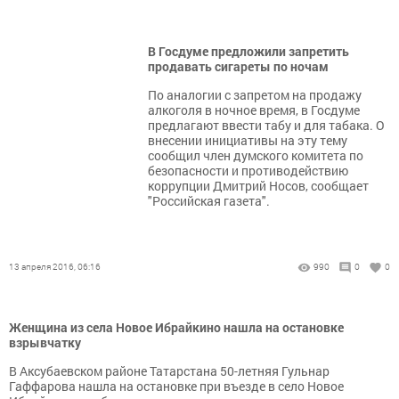
В Госдуме предложили запретить
продавать сигареты по ночам
По аналогии с запретом на продажу
алкоголя в ночное время, в Госдуме
предлагают ввести табу и для табака. О
внесении инициативы на эту тему
сообщил член думского комитета по
безопасности и противодействию
коррупции Дмитрий Носов, сообщает
"Российская газета".
13 апреля 2016, 06:16
990
0
0
Женщина из села Новое Ибрайкино нашла на остановке
взрывчатку
В Аксубаевском районе Татарстана 50-летняя Гульнар
Гаффарова нашла на остановке при въезде в село Новое