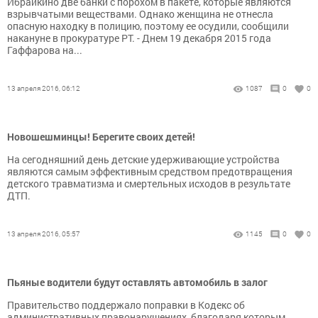
Ибрайкино две банки с порохом в пакете, которые являются
взрывчатыми веществами. Однако женщина не отнесла
опасную находку в полицию, поэтому ее осудили, сообщили
накануне в прокуратуре РТ. - Днем 19 декабря 2015 года
Гаффарова на...
13 апреля 2016, 06:12
1087
0
0
Новошешминцы! Берегите своих детей!
На сегодняшний день детские удерживающие устройства
являются самым эффективным средством предотвращения
детского травматизма и смертельных исходов в результате
ДТП.
13 апреля 2016, 05:57
1145
0
0
Пьяные водители будут оставлять автомобиль в залог
Правительство поддержало поправки в Кодекс об
административных правонарушениях, благодаря которым