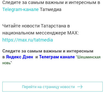
Следите за самым важным и интересным в
Telegram-канале
Татмедиа
Читайте новости Татарстана в
национальном мессенджере MАХ:
https://max.ru/tatmedia
Следите за самым важным и интересным
в
Яндекс Дзен
и
Телеграм канале
"
Шешминская
новь
"
Добавить Шешминскую новь в Яндекс.Новости
Перейти на страницу новости