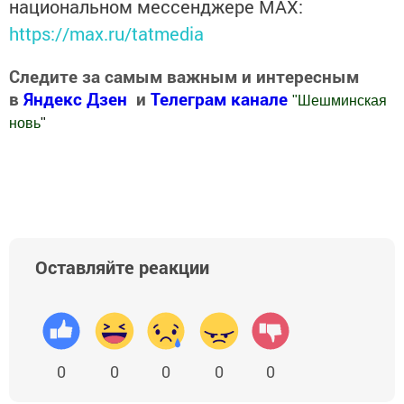
национальном мессенджере MАХ:
https://max.ru/tatmedia
Следите за самым важным и интересным
в
Яндекс Дзен
и
Телеграм канале
"
Шешминская
новь
"
Добавить Шешминскую новь в Яндекс.Новости
Оставляйте реакции
0
0
0
0
0