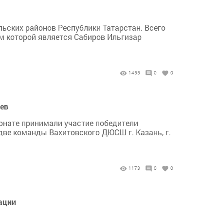
льских районов Республики Татарстан. Всего
м которой является Сабиров Ильгизар
1455
0
0
ев
онате принимали участие победители
две команды Вахитовского ДЮСШ г. Казань, г.
1173
0
0
ации