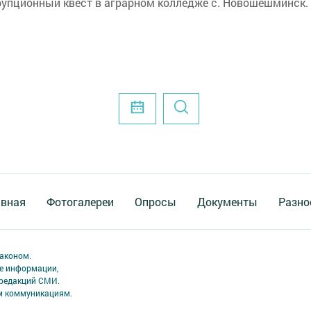
рупционный квест в аграрном колледже с. Новошешминск.
авная
Фотогалереи
Опросы
Документы
Разно
аконом.
ме информации,
 редакций СМИ.
ым коммуникациям.