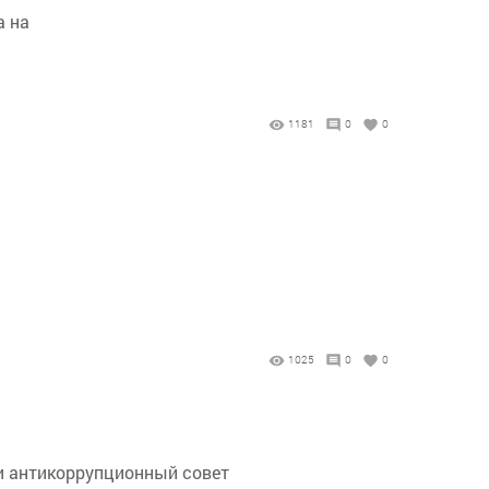
а на
1181
0
0
1025
0
0
и антикоррупционный совет