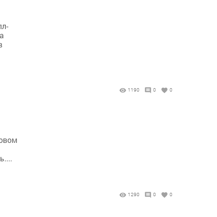
лл-
а
в
1190
0
0
совом
....
1290
0
0