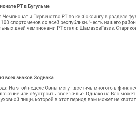
онате РТ в Бугульме
ил Чемпионат и Первенство РТ по кикбоксингу в разделе фу
 100 спортсменов со всей республики. Честь нашего район
льных дней чемпионами РТ стали: ШамазовГазиз, Старико
ля всех знаков Зодиака
года На этой неделе Овны могут достичь многого в финан
ложение или обустроить свое жилье. Однако на Вас может
ховной пищи, которой в этот период вам может не хватать