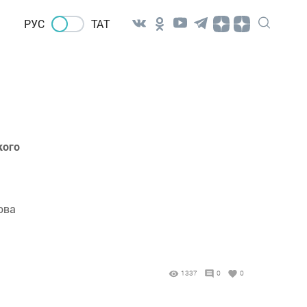
РУС
ТАТ
кого
ова
1337
0
0