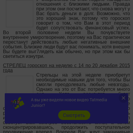
отношения с близкими людьми. Правда
при этом они посчитают, что снова могут у
Вас брать деньги в долг. Возможно, что
это хороший знак, потому что гороскоп
говорит о том, что Вам в этот период
будет сопутствовать финансовый успех.
Во второй половине недели Вы почувствуете
внутреннее умиротворение, поэтому на Вас практически
перестанут действовать любые негативные внешние
события. Близкие люди будут вас понимать, хотя внешне
Вы будете выг7лядеть как обычно, но при этом как бы
светиться изнутри.
СТРЕЛЕЦ гороскоп на неделю с 14 по 20 декабря 2015
года
Стрельцы на этой неделе приобретут
необходимые навыки для того, чтобы Вы
смогли преодолевать любые невзгоды.
Однако на это от Вас потребуется много
сил. Хотя результат будет
положительным, Вы поймете, что
А вы уже видели новое видео Tatmedia
окружающий мир несовершенен. Ваше
Junior?
состояние станет подавленным, вполне возможно
развитие депрессии. Вам станет трудно оценивать
Cмотреть
истинные причины поступков окружающих. Гороскоп
советует Вам быстрее восстановить силы, а затем
сконцентрировавшись, продолжить поступательное
продвижение вперед. Впереди Вас ждут заманчивые