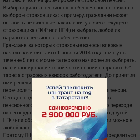
Выбор варианта пенсионного обеспечения не связан с
выбором страховщика: к примеру, гражданин может
оставить пенсионные накопления у своего текущего
страховщика (ПФР или НПФ) и выбрать любой из
вариантов пенсионного обеспечения.
Граждане, за которых страховые взносы впервые
начали начисляться с 1 января 2014 года, смогут в
течение 5 лет с момента первого начисления выбирать,
на финансирование какой части пенсии направить 6%
тарифа страховых взносов работодателя. До принятия
ими решения все страховые взносы будут
перечисляться на формирование страховой пенсии.
Сегодня подать заявление о выборе варианта
пенсионного обеспечения, переходе в НПФ, о переходе
из негосударственного пенсионного фонда в другой
НПФ или обратно в Пенсионный фонд России можно в
любой клиентской службе ПФР.
Поэтому ПФР рекомендует до конца года определиться