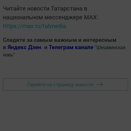
Читайте новости Татарстана в
национальном мессенджере MАХ:
https://max.ru/tatmedia
Следите за самым важным и интересным
в
Яндекс Дзен
и
Телеграм канале
"
Шешминская
новь
"
Добавить Шешминскую новь в Яндекс.Новости
Перейти на страницу новости