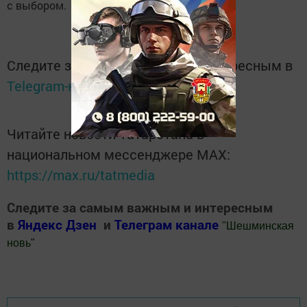
с выбором.
Следите за самым важным и интересным в
Telegram-канале
Татмедиа
Читайте новости Татарстана в
национальном мессенджере MАХ:
https://max.ru/tatmedia
Следите за самым важным и интересным
в
Яндекс Дзен
и
Телеграм канале
"
Шешминская
новь
"
Добавить Шешминскую новь в Яндекс.Новости