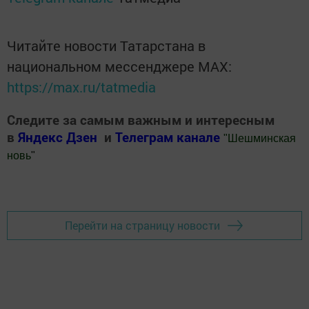
Читайте новости Татарстана в
национальном мессенджере MАХ:
https://max.ru/tatmedia
Следите за самым важным и интересным
в
Яндекс Дзен
и
Телеграм канале
"
Шешминская
новь
"
Добавить Шешминскую новь в Яндекс.Новости
Перейти на страницу новости