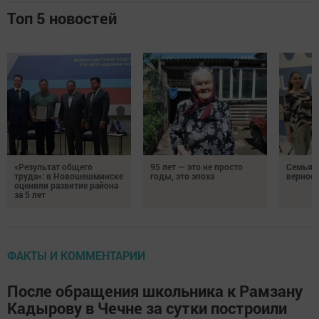
Топ 5 новостей
«Результат общего
95 лет — это не просто
Семья Г
труда»: в Новошешминске
годы, это эпоха
верност
оценили развитие района
за 5 лет
ФАКТЫ И КОММЕНТАРИИ
После обращения школьника к Рамзану
Кадырову в Чечне за сутки построили