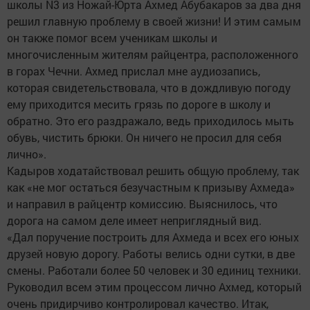
школы N3 из Ножай-Юрта Ахмед Абубакаров за два дня
решил главную проблему в своей жизни! И этим самым
он также помог всем ученикам школы и
многочисленным жителям райцентра, расположенного
в горах Чечни. Ахмед прислал мне аудиозапись,
которая свидетельствовала, что в дождливую погоду
ему приходится месить грязь по дороге в школу и
обратно. Это его раздражало, ведь приходилось мыть
обувь, чистить брюки. Он ничего не просил для себя
лично».
Кадыров ходатайствовал решить общую проблему, так
как «не мог остаться безучастным к призыву Ахмеда»
и направил в райцентр комиссию. Выяснилось, что
дорога на самом деле имеет неприглядный вид.
«Дал поручение построить для Ахмеда и всех его юных
друзей новую дорогу. Работы велись одни сутки, в две
смены. Работали более 50 человек и 30 единиц техники.
Руководил всем этим процессом лично Ахмед, который
очень придирчиво контролировал качество. Итак,