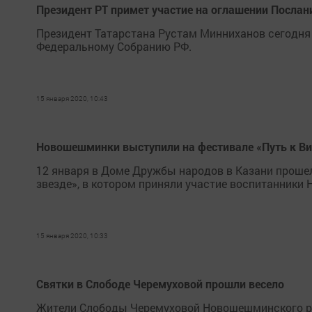
Президент РТ примет участие на оглашении Посла
Президент Татарстана Рустам Минниханов сегодня
Федеральному Собранию РФ.
15 января 2020, 10:43
Новошешминки выступили на фестивале «Путь к В
12 января в Доме Дружбы народов в Казани проше
звезде», в котором приняли участие воспитанник
15 января 2020, 10:33
Святки в Слободе Черемуховой прошли весело
Жители Слободы Черемуховой Новошешминского рай