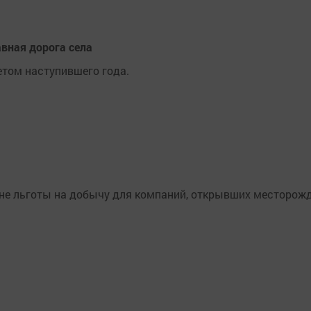
авная дорога села
том наступившего года.
ене льготы на добычу для компаний, открывших месторож