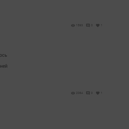
1593
0
1
ось
 ней
2084
0
1