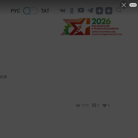
РУС
ТАТ
хся
1274
0
0