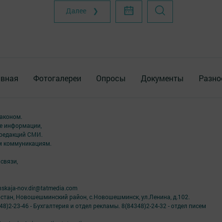
Далее ❯
авная
Фотогалереи
Опросы
Документы
Разно
аконом.
ме информации,
 редакций СМИ.
ым коммуникациям.
связи,
skaja-nov.dir@tatmedia.com
рстан, Новошешминский район, с.Новошешминск, ул.Ленина, д.102.
8)2-23-46 - Бухгалтерия и отдел рекламы. 8(84348)2-24-32 - отдел писем