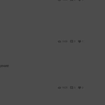
1938
0
1
дение
1625
0
0