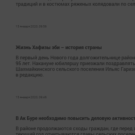
традиций и в костюмах ряженых колядовали по сел
15 января 2020, 09:56
Жизнь Хафизы эби – история страны
В первый день Нового года долгожительнице райо
95 лет. Накануне юбиляршу приезжали поздравлять
Шахмайкинского сельского поселения Ильяс Гариз
в редакцию.
15 января 2020, 09:46
В Ак Буре необходимо повысить деловую активнос
В районе продолжаются сходы граждан, где перед ж
текущий год отчитываются главы сельских поселени