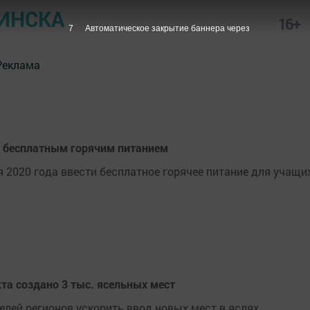
ИНСКА
16+
7
Автоматическое закрытие баннера через
Реклама
ы бесплатным горячим питанием
 2020 года ввести бесплатное горячее питание для учащи
та создано 3 тыс. ясельных мест
лей регионов ускорить ввод новых мест в яслях.