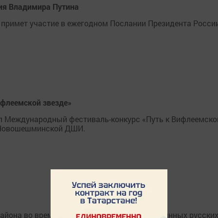
ния Владимира Путина
 примет участие в ежегодном Послании Президента Росси
ифлеемской звезде»
л Международный фестиваль-конкурс «Путь к Вифлеемско
и Новошешминской ДШИ.
она во время святок не отступили от старинных русски