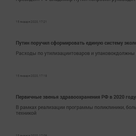
15 января 2020, 17:21
Путин поручил сформировать единую систему экол
Расходы по утилизациитоваров и упаковокдолжны 
15 января 2020, 17:18
Первичные звенья здравоохранения РФ в 2020 году
В рамках реализации программы поликлиники, бол
техникой
15 января 2020, 17:09