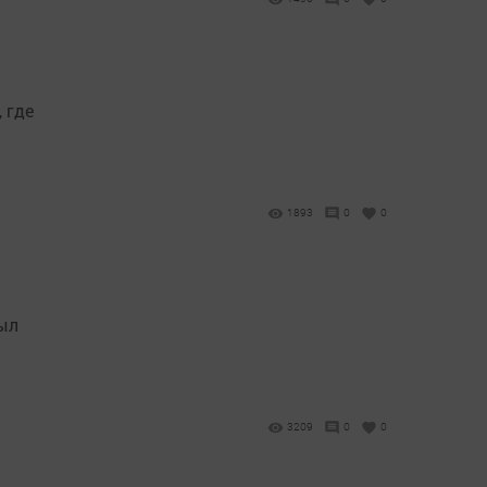
 где
1893
0
0
был
3209
0
0