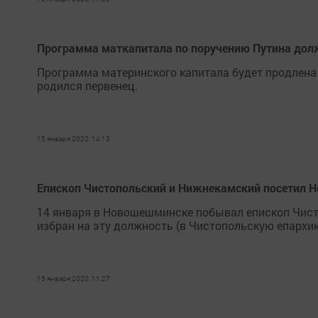
Программа маткапитала по поручению Путина долж
Программа материнского капитала будет продлена 
родился первенец.
15 января 2020, 14:13
Епископ Чистопольский и Нижнекамский посетил
14 января в Новошешминске побывал епископ Чист
избран на эту должность (в Чистопольскую епархи
15 января 2020, 11:27