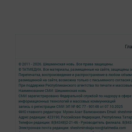
Гл
© 2011 - 2026. Шешминская новь. Все права защищены.
© ТАТМЕДИА. Все материалы, размещенные на сайте, защищены з
Перепечатка, воспроизведение и распространение в любом объе
размещенной на сайте, возможна только с письменного согласия
При поддержке Республиканского агентства по печати и массов
Наименование СМИ: Шешминская новь
СМИ зарегистрировано Федеральной службой по надзору в сфере 
информационных технологий и массовых коммуникаций
запись о регистрации СМИ ЭЛ № ФС 77 - 90148 от 07.10.2025
ФИО главного редактора: Мусин Азат Вализанович Email: sheshmin
Адрес редакции: 423190, Российская Федерация, Республика Тата
Телефон редакции: 8(84348)2-21-46 - Руководитель филиала. 8(8434
Электронная почта редакции: sheshminskaja-nov@tatmedia.com