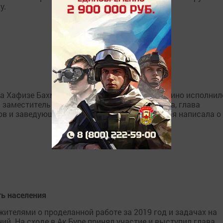
у.
на Хафизе Бахмановне Манигиной из Чертушкино исполнил
 заместитель главы района Надежда Попкова, глава
ов и заведующая СДК Рамзия Мусина, которая написала о
ть населения
ителями о проделанной работе за 2019 год и задачах на
й. На сходе в Ак Буре принял участие и выступил глава