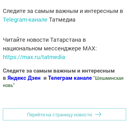
Следите за самым важным и интересным в
Telegram-канале
Татмедиа
Читайте новости Татарстана в
национальном мессенджере MАХ:
https://max.ru/tatmedia
Следите за самым важным и интересным
в
Яндекс Дзен
и
Телеграм канале
"
Шешминская
новь
"
Добавить Шешминскую новь в Яндекс.Новости
Перейти на страницу новости