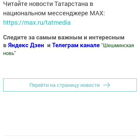
Читайте новости Татарстана в
национальном мессенджере MАХ:
https://max.ru/tatmedia
Следите за самым важным и интересным
в
Яндекс Дзен
и
Телеграм канале
"
Шешминская
новь
"
Добавить Шешминскую новь в Яндекс.Новости
Перейти на страницу новости