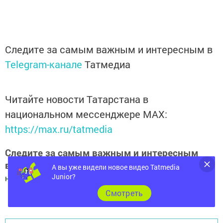
Следите за самым важным и интересным в
Telegram-канале
Татмедиа
Читайте новости Татарстана в
национальном мессенджере MАХ:
https://max.ru/tatmedia
Следите за самым важным и интересным
в
Яндекс Дзен
и
Телеграм канале
"
Шешминская
А вы уже видели новое видео Tatmedia
Junior?
новь
"
Cмотреть
Добавить Шешминскую новь в Яндекс.Новости