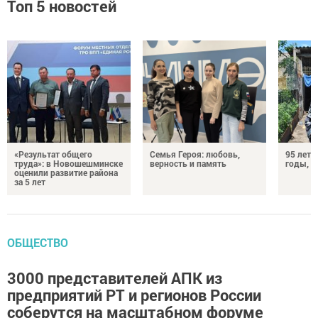
Топ 5 новостей
«Результат общего
Семья Героя: любовь,
95 лет 
труда»: в Новошешминске
верность и память
годы, э
оценили развитие района
за 5 лет
ОБЩЕСТВО
3000 представителей АПК из
предприятий РТ и регионов России
соберутся на масштабном форуме