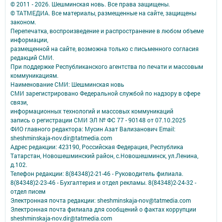
© 2011 - 2026. Шешминская новь. Все права защищены.
© ТАТМЕДИА. Все материалы, размещенные на сайте, защищены
законом.
Перепечатка, воспроизведение и распространение в любом объеме
информации,
размещенной на сайте, возможна только с письменного согласия
редакций СМИ.
При поддержке Республиканского агентства по печати и массовым
коммуникациям.
Наименование СМИ: Шешминская новь
СМИ зарегистрировано Федеральной службой по надзору в сфере
связи,
информационных технологий и массовых коммуникаций
запись о регистрации СМИ ЭЛ № ФС 77 - 90148 от 07.10.2025
ФИО главного редактора: Мусин Азат Вализанович Email:
sheshminskaja-nov.dir@tatmedia.com
Адрес редакции: 423190, Российская Федерация, Республика
Татарстан, Новошешминский район, с.Новошешминск, ул.Ленина,
д.102.
Телефон редакции: 8(84348)2-21-46 - Руководитель филиала.
8(84348)2-23-46 - Бухгалтерия и отдел рекламы. 8(84348)2-24-32 -
отдел писем
Электронная почта редакции: sheshminskaja-nov@tatmedia.com
Электронная почта филиала для сообщений о фактах коррупции
sheshminskaja-nov.dir@tatmedia.com