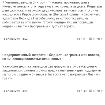
17-летняя девушка Виктория Тихонина, проживающая в
Ижевске, летом этого года внезапно исчезла из дома. Родители
девушки искали ее около двух месяцев, выяснилось, что Вика
находится в Кировской области (Вятские Поляны) у 62-летнего
адмирала Леонида Негребецкого, за которого девушка
собирается выйти замуж. Этому инциденту был посвящен
недавний выпуск программы «Пусть говорят».
15 октября 2016, 15:22
1411
0
0
Предприимчивый Татарстан: бюджетные гранты шли налево,
но чиновники полностью невиновные
Уже более десятка эпизодов фигурируют в уголовном деле о
хищениях миллионных сумм, предназначенных для поддержки
малого и среднего бизнеса в Татарстане по пограмме «Лизинг-
грант».
15 октября 2016, 15:19
1153
0
0