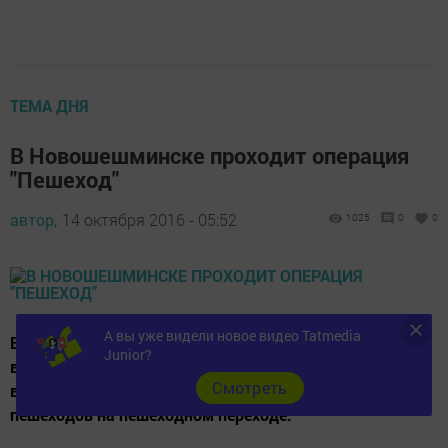
ТЕМА ДНЯ
В Новошешминске проходит операция
"Пешеход"
автор,
14 октября 2016 - 05:52
1025
0
0
А вы уже видели новое видео Tatmedia
В рамках проводимой операции «Пешеход» 11 октября
Junior?
в райцентре сотрудниками ОГИБДД выявлены 3
Cмотреть
водителя транспортных средств, не пропустивших
пешеходов на пешеходном переходе.