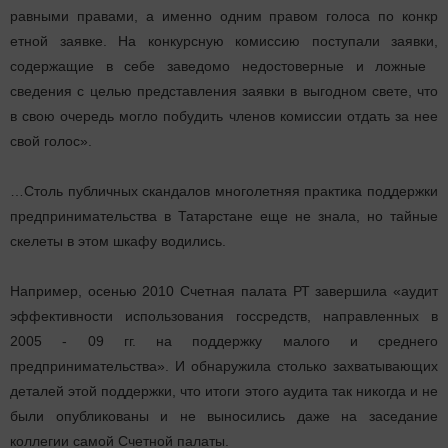
равными прав​ами, а именно одним правом голоса по конкр​
етной заявке. На конк​урсную комиссию посту​пали заявки,
содержащ​ие в себе заведомо не​достоверные и ложные ​
сведения с целью пред​ставления заявки в вы​годном свете, что
в с​вою очередь могло поб​удить членов комиссии​ отдать за нее
свой г​олос».
…Столь публичных скандалов многолетняя практика поддержки
предпринимательства в Татарстане еще не знала, но тайные
скелеты в этом шкафу водились.
Например, осенью 2010 Счетная палата РТ завершила «аудит
эффективности использования госсредств, направленных в
2005 - 09 гг. на поддержку малого и среднего
предпринимательства». И обнаружила столько захватывающих
деталей этой поддержки, что итоги этого аудита так никогда и не
были опубликованы и не выносились даже на заседание
коллегии самой Счетной палаты.