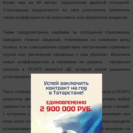
более чем на 40 км/час, пересечение двойной сплошной.
Страховщику предлагается на свое усмотрение применять
также коэффициенты за агрессивное или аккуратное вождение.
Также предусмотрены надбавки за сообщение страховщику
заведомо ложных сведений, повлиявших на снижение цены
полиса, и за «умышленное содействие наступлению страхового
случая или увеличению связанных с ним убытков». Величина
новых коэффициентов в поправках не указана - тарифным
органом в ОСАГО является ЦБ, который своим указанием
устанавливает параметры цены полиса.
Часть поправок посвящена замене денежной выплаты в ОСАГО
ремонтом автомобиля. Потерпевшим будет предложен выбор
сервиса по согласованию со страховщиком - из числа станций,
с которыми у компании заключены договоры. Страховщик при
этом несет ответственность за ремонт, в акте приема-передачи
устанавливается гарантийный срок «не менее двух месяцев» на