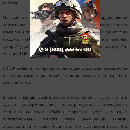
работы.
По данным «Коммерсанта», в ЦБ столь кардинальным
переменам не рады. Там считают, что в связи с глобальностью
изменений поправки не удастся провести в осеннюю сессию
Госдумы. «Избыточность инициатив может стать якорем,
который утопят проект»,- отметил собеседник «Ъ», знакомый с
позицией ЦБ.
В РСА заявили, что приоритетными для страхового сообщества
являются замена денежной выплаты ремонтом и борьба с
мошенниками.
В свою очередь, защитники автомобилистов считают, что и в
случае реформирования «автогражданки» автовладелец
останется внакладе. «Выбор страховых сумм - явление
положительное,- говорит глава Ассоциации защиты
страхователей Николай Тюринков.- Но есть вероятность, что