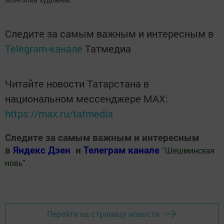
Следите за самым важным и интересным в
Telegram-канале
Татмедиа
Читайте новости Татарстана в
национальном мессенджере MАХ:
https://max.ru/tatmedia
Следите за самым важным и интересным
в
Яндекс Дзен
и
Телеграм канале
"
Шешминская
новь
"
Добавить Шешминскую новь в Яндекс.Новости
Перейти на страницу новости