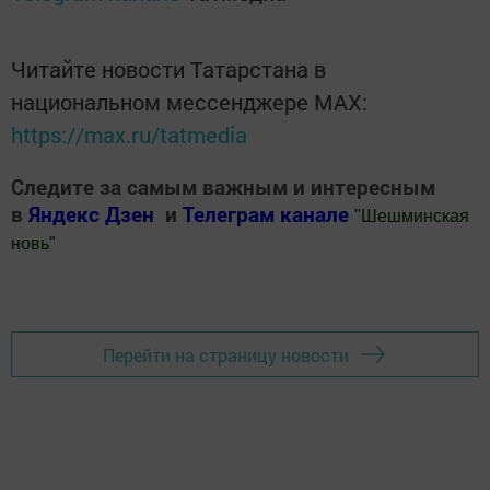
Читайте новости Татарстана в
национальном мессенджере MАХ:
https://max.ru/tatmedia
Следите за самым важным и интересным
в
Яндекс Дзен
и
Телеграм канале
"
Шешминская
новь
"
Добавить Шешминскую новь в Яндекс.Новости
Перейти на страницу новости