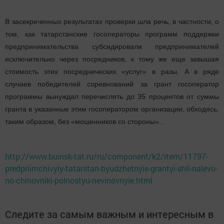
В засекреченных результатах проверки шла речь, в частности, о
том, как татарстанские госоператоры программ поддержки
предпринимательства субсидировали предпринимателей
исключительно через посредников, к тому же еще завышая
стоимость этих посреднических «услуг» в разы. А в ряде
случаев победителей соревнований за грант госоператор
программы вынуждал перечислять до 35 процентов от суммы
гранта в указанные этим госоператором организации, обходясь,
таким образом, без «мошенников со стороны»...
http://www.buinsk-tat.ru/ru/component/k2/item/11797-
predpriimchivyiy-tatarstan-byudzhetnyie-grantyi-shli-nalevo-
no-chinovniki-polnostyu-nevinovnyie.html
Следите за самым важным и интересным в