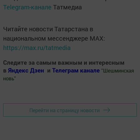
Telegram-канале
Татмедиа
Читайте новости Татарстана в
национальном мессенджере MАХ:
https://max.ru/tatmedia
Следите за самым важным и интересным
в
Яндекс Дзен
и
Телеграм канале
"
Шешминская
новь
"
Добавить Шешминскую новь в Яндекс.Новости
Перейти на страницу новости