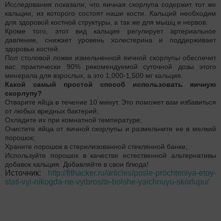
Исследования показали, что яичная скорлупа содержит тот же
кальции, из которого состоят наши кости. Кальций необходим
для здоровой костной структуры, а так же для мышц и нервов.
Кроме того, этот вид кальция регулирует артериальное
давление, снижает уровень холестерина и поддерживает
здоровье костей.
Пол столовой ложки измельченной яичной скорлупы обеспечит
вас практически 90% рекомендуемой суточной дозы этого
минерала для взрослых, а это 1,000-1,500 мг кальция.
Какой самый простой способ использовать яичную
скорлупу?
Отварите яйца в течение 10 минут. Это поможет вам избавиться
от любых вредных бактерий;
Охладите их при комнатной температуре;
Очистите яйца от яичной скорлупы и размельчите ее в мелкий
порошок;
Храните порошок в стерилизованной стеклянной банке;
Используйте порошок в качестве естественной альтернативы
добавок кальция. Добавляйте в свои блюда!
Источник:
http://fithacker.ru/articles/posle-prochteniya-etoy-
stati-vyi-nikogda-ne-vyibrosite-bolshe-yaichnuyu-skorlupu/