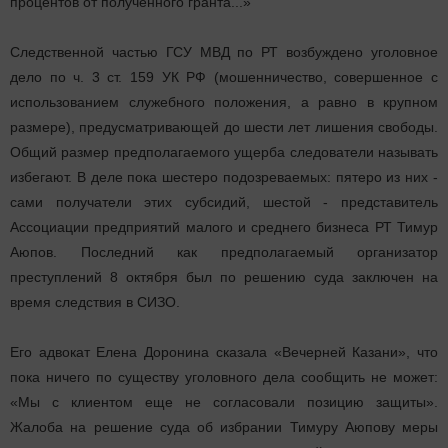
процентов от полученного гранта...»
Следственной частью ГСУ МВД по РТ возбуждено уголовное
дело по ч. 3 ст. 159 УК РФ (мошенничество, совершенное с
использованием служебного положения, а равно в крупном
размере), предусматривающей до шести лет лишения свободы.
Общий размер предполагаемого ущерба следователи называть
избегают. В деле пока шестеро подозреваемых: пятеро из них -
сами получатели этих субсидий, шестой - представитель
Ассоциации предприятий малого и среднего бизнеса РТ Тимур
Аюпов. Последний как предполагаемый организатор
преступлений 8 октября был по решению суда заключен на
время следствия в СИЗО.
Его адвокат Елена Доронина сказала «Вечерней Казани», что
пока ничего по существу уголовного дела сообщить не может:
«Мы с клиентом еще не согласовали позицию защиты».
Жалоба на решение суда об избрании Тимуру Аюпову меры