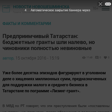
НОВОСТИ НОВОШЕШМИНСКА
16+
3
Автоматическое закрытие баннера через
Газета "Шешминская новь" - Новошешминский район
ФАКТЫ И КОММЕНТАРИИ
Предприимчивый Татарстан:
бюджетные гранты шли налево, но
чиновники полностью невиновные
автор,
15 октября 2016 - 15:19
1149
0
0
Уже более десятка эпизодов фигурируют в уголовном
деле о хищениях миллионных сумм, предназначенных
для поддержки малого и среднего бизнеса в
Татарстане по пограмме «Лизинг-грант».
В МВД по РТ говорят, что эти преступления были «поставлены