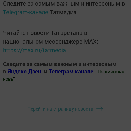
Следите за самым важным и интересным в
Telegram-канале
Татмедиа
Читайте новости Татарстана в
национальном мессенджере MАХ:
https://max.ru/tatmedia
Следите за самым важным и интересным
в
Яндекс Дзен
и
Телеграм канале
"
Шешминская
новь
"
Добавить Шешминскую новь в Яндекс.Новости
Перейти на страницу новости