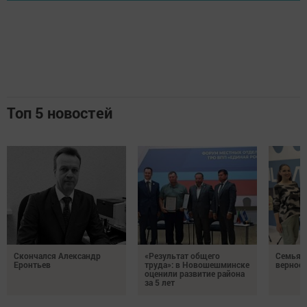
Топ 5 новостей
Скончался Александр
«Результат общего
Семья Г
Еронтьев
труда»: в Новошешминске
верност
оценили развитие района
за 5 лет