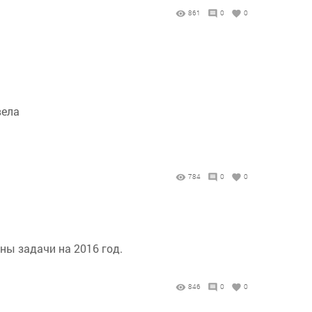
861
0
0
:
вела
784
0
0
ны задачи на 2016 год.
846
0
0