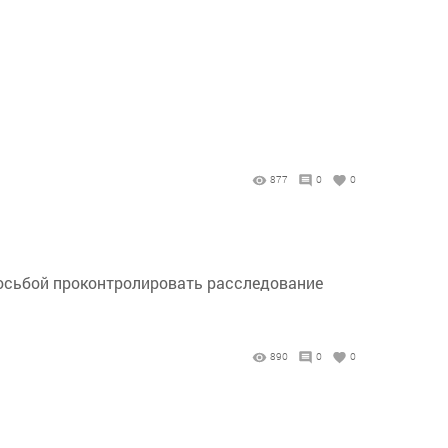
877
0
0
осьбой проконтролировать расследование
890
0
0