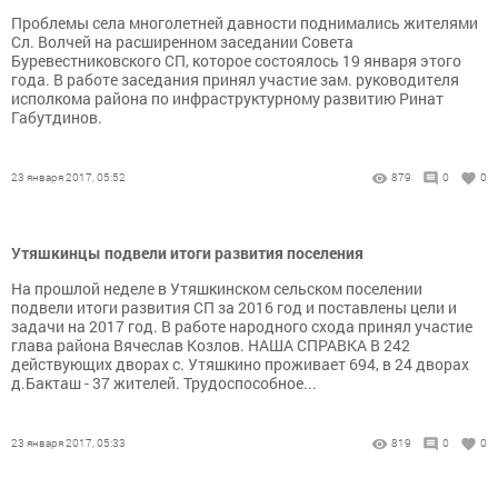
Проблемы села многолетней давности поднимались жителями
Сл. Волчей на расширенном заседании Совета
Буревестниковского СП, которое состоялось 19 января этого
года. В работе заседания принял участие зам. руководителя
исполкома района по инфраструктурному развитию Ринат
Габутдинов.
23 января 2017, 05:52
879
0
0
Утяшкинцы подвели итоги развития поселения
На прошлой неделе в Утяшкинском сельском поселении
подвели итоги развития СП за 2016 год и поставлены цели и
задачи на 2017 год. В работе народного схода принял участие
глава района Вячеслав Козлов. НАША СПРАВКА В 242
действующих дворах с. Утяшкино проживает 694, в 24 дворах
д.Бакташ - 37 жителей. Трудоспособное...
23 января 2017, 05:33
819
0
0