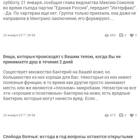
субботу, 21 января, сообщил глава ведомства Максим Соколов
во время съезда партии "Единая Россия", передает "Интерфакс".
- Да. По чартерам еще нет. Группа только приехала, она даже не
направила в Минтранс заключение, его формируют,...
23 января 2017, 06:39
860
0
0
Вещи, которые происходят с Вашим телом, когда Вы не
принимаете душ в течение 2 дней
Существует множество бактерий на Вашей коже, но
большинство из них хороши для Вас. Некоторые из них имеют
полезные функции, в то время как другие просто занимают
место, или же являются «плохими» микробами. Несмотря на все
эти «хорошие и позитивные» бактерии на коже, есть вредные
бактерии, которые могут нанести вред. Если...
23 января 2017, 06:38
873
0
0
Слобода Волчья: из года в год вопросы остаются открытыми