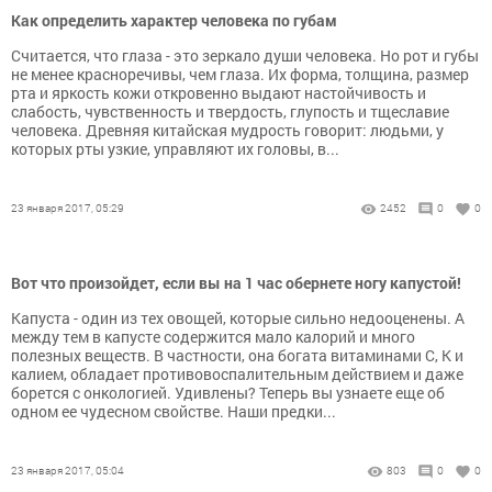
Как определить характер человека по губам
Считается, что глаза - это зеркало души человека. Но рот и губы
не менее красноречивы, чем глаза. Их форма, толщина, размер
рта и яркость кожи откровенно выдают настойчивость и
слабость, чувственность и твердость, глупость и тщеславие
человека. Древняя китайская мудрость говорит: людьми, у
которых рты узкие, управляют их головы, в...
23 января 2017, 05:29
2452
0
0
Вот что произойдет, если вы на 1 час обернете ногу капустой!
Капуста - один из тех овощей, которые сильно недооценены. А
между тем в капусте содержится мало калорий и много
полезных веществ. В частности, она богата витаминами С, К и
калием, обладает противовоспалительным действием и даже
борется с онкологией. Удивлены? Теперь вы узнаете еще об
одном ее чудесном свойстве. Наши предки...
23 января 2017, 05:04
803
0
0