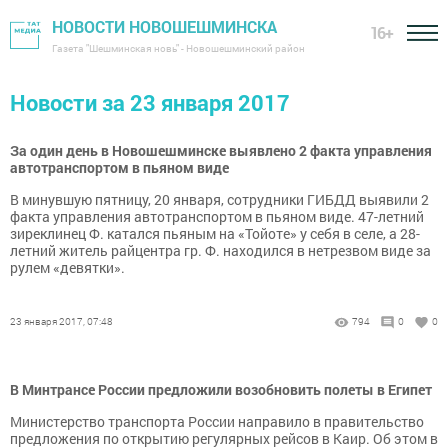
НОВОСТИ НОВОШЕШМИНСКА
16+
Газета "Шешминская новь" - Новошешминский район
Новости за 23 января 2017
За один день в Новошешминске выявлено 2 факта управления
автотранспортом в пьяном виде
В минувшую пятницу, 20 января, сотрудники ГИБДД выявили 2
факта управления автотранспортом в пьяном виде. 47-летний
зиреклинец Ф. катался пьяным на «Тойоте» у себя в селе, а 28-
летний житель райцентра гр. Ф. находился в нетрезвом виде за
рулем «девятки».
23 января 2017, 07:48
794
0
0
В Минтрансе России предложили возобновить полеты в Египет
Министерство транспорта России направило в правительство
предложения по открытию регулярных рейсов в Каир. Об этом в