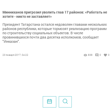
Минниханов пригрозил уволить глав 17 районов: «Работать не
хотите - никто не заставляет»
Президент Татарстана остался недоволен главами нескольких
районов республики, которые тормозят реализацию программ
по строительству социальных объектов. В числе
провинившихся почти два десятка исполкомов, сообщает
"Инказан".
23 января 2017, 04:22
838
0
0