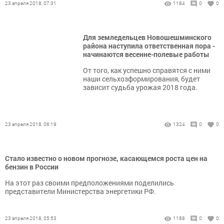
23 апреля 2018, 07:31
1184
0
0
Для земледельцев Новошешминского
района наступила ответственная пора -
начинаются весенне-полевые работы
От того, как успешно справятся с ними
наши сельхозформирования, будет
зависит судьба урожая 2018 года.
23 апреля 2018, 06:19
1324
0
0
Стало известно о новом прогнозе, касающемся роста цен на
бензин в России
На этот раз своими предположениями поделились
представители Министерства энергетики РФ.
23 апреля 2018, 05:53
1188
0
0