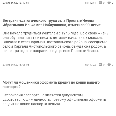
23 апреля 2018, 13:51
1244
0
0
Ветеран педагогического труда села Простые Челны
Ибрагимова Ильхамия Набиулловна, отметила 90-летие
Она начала трудиться учителем с 1946 года. Всю свою жизнь
она обучала читать и писать детишек начальных классов.
Сначала в селе Нариман Чистопольского района, соседнем с
селом Каргали Чистопольского района, откуда она родом, а
через три года ее направили в деревню Простые Челны.
23 апреля 2018, 08:08
1302
0
0
Могут ли мошенники оформить кредит по копии вашего
паспорта?
Ксерокопия паспорта не является документом,
удостоверяющим личность, поэтому официально оформить
кредит по копии паспорта нельзя.