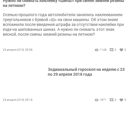
Нужно ли снимать наклейку «Шипы» при смене зимней резины
на летнюю?
Осенью прошлого года автолюбители занялись наклеиванием
треугольников с буквой «Ш» на свои машины. Об этом знаке
вспомнили после введения штрафа за отсутствие наклейки при
езде на шипованных шинах. А нужно ли снимать этот знак
весной, после смены зимней резины на летнюю?
23 апреля 2018, 05:39
1149
0
0
Зодиакальный гороскоп на неделю c 23
по 29 апреля 2018 года
23 апреля 2018, 05:19
1871
0
0