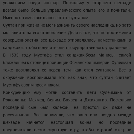
уважением среди янычар. Поскольку у старшего шехзаде
всегда было больше управленческого опыта, его и почитали.
Именно он имел все шансы стать султаном.
Султан при жизни не мог назначить своего наследника, но зато
мог влиять на его становление. Дело в том, что по достижении
совершеннолетия все шехзаде отправлялись наместниками в
санджаки, чтобы получить опыт государственного управления.
В 1533 году Мустафа стал санджак-беем Манисы, самой
ближайшей к столице провинции Османской империи. Сулейман
тоже возглавлял ее перед тем, как стал султаном. Все в
окружении воспринимали это как знак, что султан считает
Мустафу своим преемником.
Конкуренцию ему могли составить дети Сулеймана от
Роксоланы: Мехмед, Селим, Баязед и Джихангир. Поскольку
последний сын был калекой, на престол он даже не
рассчитывал. Все понимали, что рано или поздно между
шехзаде начнется настоящая война, но последние
предпочитали вести скрытную игру, чтобы строгий отец не