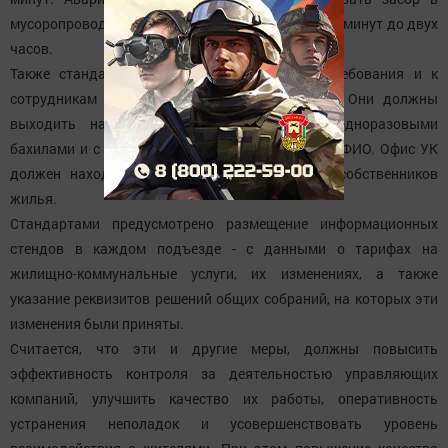
мусоропроводах или канализации в период от 30 минут до двух
часов.
Также стандартом сервиса предъявляются требования и к
сотрудникам аварийно-диспетчерской службы. Они должны
выходить на работу с удостоверениями, одноразовыми
бахилами и с нашивкой на одежде с указанием ФИО. Офис УК
должен находиться в пешей доступности от собственников
жилья.
Стандартами предусмотрено размещение информационных
стендов в каждом подъезде - с данными о тарифах на
жилищно-коммунальные услуги, их изменениях, а также
указание реквизитов решений общих собраний, на которых эти
изменения были приняты.
Считается, что эти и другие меры, должны повысить
эффективность контроля за деятельностью управляющих
компаний, улучшить качество их работы, оперативность
устранения неполадок и усовершенствовать уровень