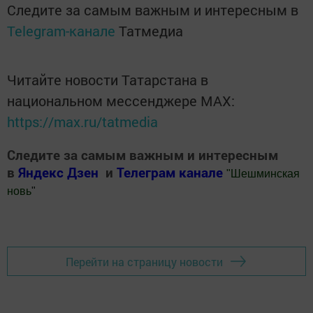
Следите за самым важным и интересным в
Telegram-канале
Татмедиа
Читайте новости Татарстана в
национальном мессенджере MАХ:
https://max.ru/tatmedia
Следите за самым важным и интересным
в
Яндекс Дзен
и
Телеграм канале
"
Шешминская
новь
"
Добавить Шешминскую новь в Яндекс.Новости
Перейти на страницу новости