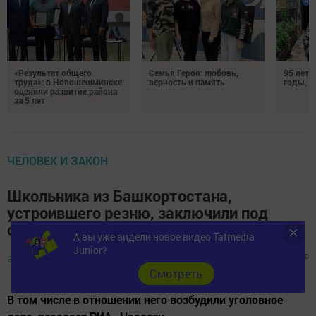
«Результат общего
Семья Героя: любовь,
95 лет 
труда»: в Новошешминске
верность и память
годы, э
оценили развитие района
за 5 лет
ЧЕЛОВЕК И ЗАКОН
Школьника из Башкортостана,
устроившего резню, заключили под
стражу на два месяца
А вы уже видели новое видео Tatmedia
Junior?
автор,
22 апреля 2018 - 04:55
1279
0
0
Cмотреть
В том числе в отношении него возбудили уголовное