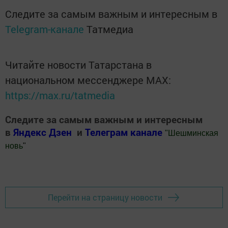
Следите за самым важным и интересным в
Telegram-канале
Татмедиа
Читайте новости Татарстана в
национальном мессенджере MАХ:
https://max.ru/tatmedia
Следите за самым важным и интересным
в
Яндекс Дзен
и
Телеграм канале
"
Шешминская
новь
"
Добавить Шешминскую новь в Яндекс.Новости
Перейти на страницу новости