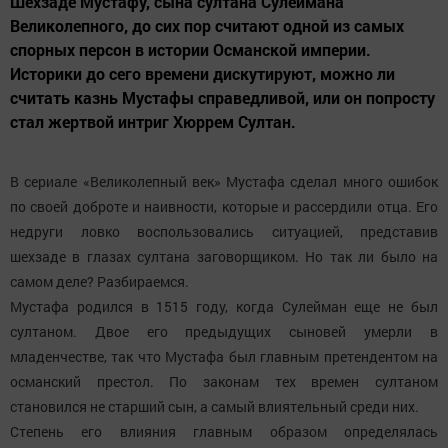
Шехзаде Мустафу, сына султана Сулеймана
Великолепного, до сих пор считают одной из самых
спорных персон в истории Османской империи.
Историки до сего времени дискутируют, можно ли
считать казнь Мустафы справедливой, или он попросту
стал жертвой интриг Хюррем Султан.
В сериале «Великолепный век» Мустафа сделал много ошибок
по своей доброте и наивности, которые и рассердили отца. Его
недруги ловко воспользовались ситуацией, представив
шехзаде в глазах султана заговорщиком. Но так ли было на
самом деле? Разбираемся.
Мустафа родился в 1515 году, когда Сулейман еще не был
султаном. Двое его предыдущих сыновей умерли в
младенчестве, так что Мустафа был главным претендентом на
османский престол. По законам тех времен султаном
становился не старший сын, а самый влиятельный среди них.
Степень его влияния главным образом определялась