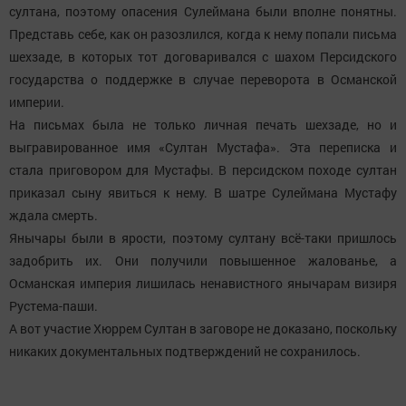
султана, поэтому опасения Сулеймана были вполне понятны.
Представь себе, как он разозлился, когда к нему попали письма
шехзаде, в которых тот договаривался с шахом Персидского
государства о поддержке в случае переворота в Османской
империи.
На письмах была не только личная печать шехзаде, но и
выгравированное имя «Султан Мустафа». Эта переписка и
стала приговором для Мустафы. В персидском походе султан
приказал сыну явиться к нему. В шатре Сулеймана Мустафу
ждала смерть.
Янычары были в ярости, поэтому султану всё-таки пришлось
задобрить их. Они получили повышенное жалованье, а
Османская империя лишилась ненавистного янычарам визиря
Рустема-паши.
А вот участие Хюррем Султан в заговоре не доказано, поскольку
никаких документальных подтверждений не сохранилось.