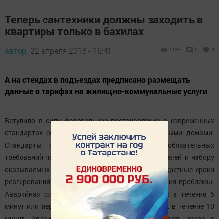
Теперь сантехники должны заходить в
квартиры только в бахилах
автор,
22 апреля 2018 - 16:41
1133
0
0
А на стендах в подъездах предписано размещать
данные о тарифах на жилищно-коммунальные услуги
Вступило в силу федеральное постановление о современных
стандартах сервиса управления многоквартирными домами.
Стандарты сервиса УК вводят перечень обязательных
требований по качеству обслуживания потребителей и набору
оказываемых услуг. Например, определены конкретные сроки
реагирования на поступившую заявку и устранения проблемы.
Аварийная служба должна ответить на звонок в течение 5
минут или перезвонить, если телефон был занят, в течение 10
минут. Аварийная служба должна ликвидировать засор в