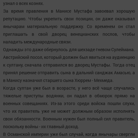
узнал о всех кознях.
За время правления в Манисе Мустафа завоевал хорошую
репутацию. Чтобы укрепить свои позиции, он даже оказывал
янычарам материальную поддержку. Со временем он стал
приглашать в свой дворец венецианских послов, чтобы
наладить международные связи.
Однажды это даже обернулось для шехзаде гневом Сулеймана.
Австрийский посол, который должен был явиться на аудиенцию
к султану, сначала отправился во дворец Мустафы. Тогда отец
принял решение отправить сына в дальний санджак Амасью, а
в Манису назначил старшего сына Хюррем - Мехмеда.
Когда султан уже был в возрасте, у него всё чаще случались
тяжелые приступы водянки, он падал в обморок прямо на
военных совещаниях. Из-за этого среди войска пошли слухи,
что их правитель уже не может должным образом исполнять
свои обязанности. Военным нужен был полный сил правитель,
поскольку войны - их главный доход.
В Османской империи уже был случай, когда янычары свергли