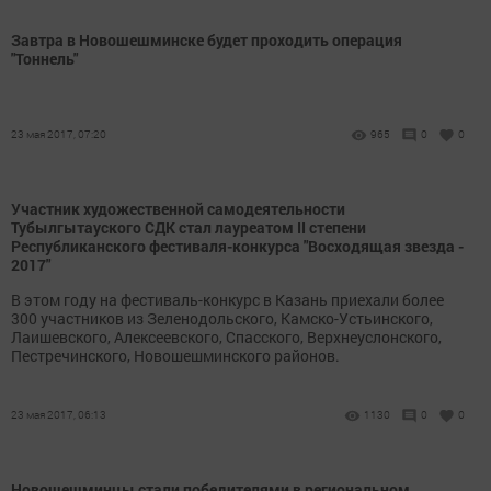
Завтра в Новошешминске будет проходить операция
"Тоннель"
23 мая 2017, 07:20
965
0
0
Участник художественной самодеятельности
Тубылгытауского СДК стал лауреатом II степени
Республиканского фестиваля-конкурса "Восходящая звезда -
2017"
В этом году на фестиваль-конкурс в Казань приехали более
300 участников из Зеленодольского, Камско-Устьинского,
Лаишевского, Алексеевского, Спасского, Верхнеуслонского,
Пестречинского, Новошешминского районов.
23 мая 2017, 06:13
1130
0
0
Новошешминцы стали победителями в региональном