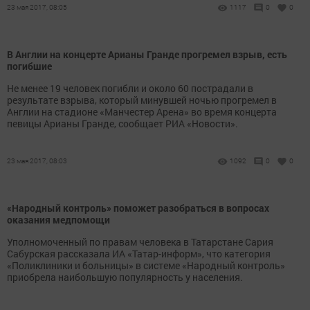
23 мая 2017, 08:05
1117
0
0
В Англии на концерте Арианы Гранде прогремел взрыв, есть
погибшие
Не менее 19 человек погибли и около 60 пострадали в
результате взрыва, который минувшей ночью прогремел в
Англии на стадионе «Манчестер Арена» во время концерта
певицы Арианы Гранде, сообщает РИА «Новости».
23 мая 2017, 08:03
1092
0
0
«Народный контроль» поможет разобраться в вопросах
оказания медпомощи
Уполномоченный по правам человека в Татарстане Сария
Сабурская рассказала ИА «Татар-информ», что категория
«Поликлиники и больницы» в системе «Народный контроль»
приобрела наибольшую популярность у населения.