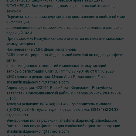
© 2011 - 2026. Шешминская новь. Все права защищены.
© ТАТМЕДИА. Все материалы, размещенные на сайте, защищены
законом.
Перепечатка, воспроизведение и распространение в любом объеме
информации,
размещенной на сайте, возможна только с письменного согласия
редакций СМИ.
При поддержке Республиканского агентства по печати и массовым
коммуникациям.
Наименование СМИ: Шешминская новь
СМИ зарегистрировано Федеральной службой по надзору в сфере
связи,
информационных технологий и массовых коммуникаций
запись о регистрации СМИ ЭЛ № ФС 77 - 90148 от 07.10.2025
ФИО главного редактора: Мусин Азат Вализанович Email:
sheshminskaja-nov.dir@tatmedia.com
Адрес редакции: 423190, Российская Федерация, Республика
Татарстан, Новошешминский район, с.Новошешминск, ул.Ленина,
д.102.
Телефон редакции: 8(84348)2-21-46 - Руководитель филиала.
8(84348)2-23-46 - Бухгалтерия и отдел рекламы. 8(84348)2-24-32 -
отдел писем
Электронная почта редакции: sheshminskaja-nov@tatmedia.com
Электронная почта филиала для сообщений о фактах коррупции
sheshminskaja-nov.dir@tatmedia.com