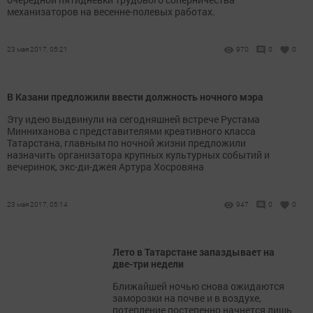
механизаторов на весенне-полевых работах.
23 мая 2017, 05:21
970
0
0
В Казани предложили ввести должность ночного мэра
Эту идею выдвинули на сегодняшней встрече Рустама
Минниханова с представителями креативного класса
Татарстана, главным по ночной жизни предложили
назначить организатора крупных культурных событий и
вечеринок, экс-ди-джея Артура Хосровяна
23 мая 2017, 05:14
947
0
0
Лето в Татарстане запаздывает на
две-три недели
Ближайшей ночью снова ожидаются
заморозки на почве и в воздухе,
потепление постепенно начнется лишь