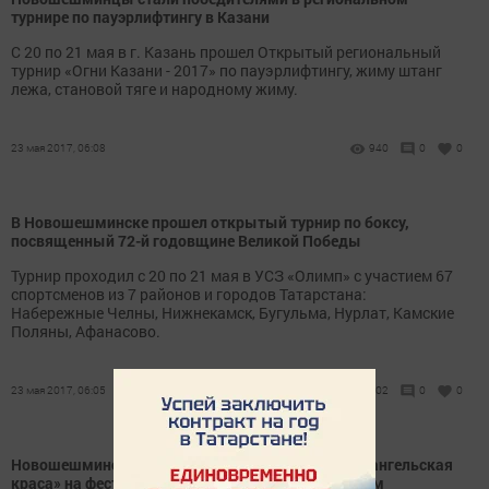
турнире по пауэрлифтингу в Казани
С 20 по 21 мая в г. Казань прошел Открытый региональный
турнир «Огни Казани - 2017» по пауэрлифтингу, жиму штанг
лежа, становой тяге и народному жиму.
23 мая 2017, 06:08
940
0
0
В Новошешминске прошел открытый турнир по боксу,
посвященный 72-й годовщине Великой Победы
Турнир проходил с 20 по 21 мая в УСЗ «Олимп» с участием 67
спортсменов из 7 районов и городов Татарстана:
Набережные Челны, Нижнекамск, Бугульма, Нурлат, Камские
Поляны, Афанасово.
23 мая 2017, 06:05
902
0
0
Новошешминские ансамбли «Рябинушка» и «Архангельская
краса» на фестивале «Каравон» в селе Никольском