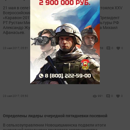
21 мая в селе Никольское Лаишевского района состоялся XXV
Всероссийский фестиваль русского фольклора
«Каравон-2017». В мероприятии приняли участие Президент
РТ Рустам Минниханов, заместитель министра культуры РФ
Александр Жуковский и глава Лаишевского района Михаил
Афанасьев.
23 мая 2017, 05:51
1258
0
0
Внимание: горячая линия
23 мая 2017, 05:50
991
0
0
Определены лидеры очередной пятидневки посевной
В сельхозуправлении Новошешминска подвели итоги
очередной пятидневки трудового соперничества