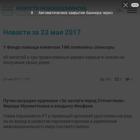
НОВОСТИ НОВОШЕШМИНСКА
16+
7
Автоматическое закрытие баннера через
Газета "Шешминская новь" - Новошешминский район
Новости за 23 мая 2017
У Фонда помощи клиентам ТФБ появились спонсоры
40 мечетей и три православные церкви первые в списке на
получение своих денег.
23 мая 2017, 11:57
982
0
0
Путин наградил орденами «За заслуги перед Отечеством»
Фарида Мухаметшина и владыку Феофана
Глава парламента РТ и правящий архиерей удостоены наград
за их вклад в развитие парламентаризма и укрепление
межнационального мира соответственно.