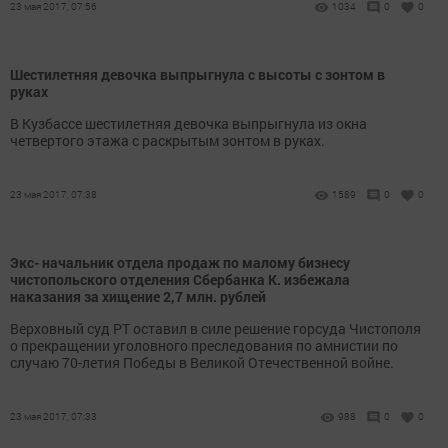
23 мая 2017, 07:56
1034
0
0
Шестилетняя девочка выпрыгнула с высоты с зонтом в
руках
В Кузбассе шестилетняя девочка выпрыгнула из окна
четвертого этажа с раскрытым зонтом в руках.
23 мая 2017, 07:38
1589
0
0
Экс- начальник отдела продаж по малому бизнесу
чистопольского отделения Сбербанка К. избежала
наказания за хищение 2,7 млн. рублей
Верховный суд РТ оставил в силе решение горсуда Чистополя
о прекращении уголовного преследования по амнистии по
случаю 70-летия Победы в Великой Отечественной войне.
23 мая 2017, 07:33
988
0
0