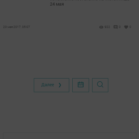
24 мая
23 мая 2017, 05:07
922
0
0
Далее ❯