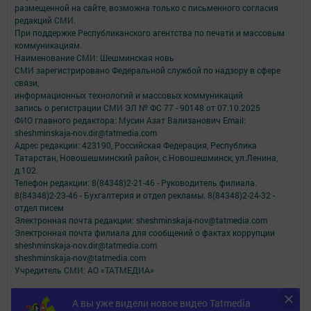
размещенной на сайте, возможна только с письменного согласия
редакций СМИ.
При поддержке Республиканского агентства по печати и массовым
коммуникациям.
Наименование СМИ: Шешминская новь
СМИ зарегистрировано Федеральной службой по надзору в сфере
связи,
информационных технологий и массовых коммуникаций
запись о регистрации СМИ ЭЛ № ФС 77 - 90148 от 07.10.2025
ФИО главного редактора: Мусин Азат Вализанович Email:
sheshminskaja-nov.dir@tatmedia.com
Адрес редакции: 423190, Российская Федерация, Республика
Татарстан, Новошешминский район, с.Новошешминск, ул.Ленина,
д.102.
Телефон редакции: 8(84348)2-21-46 - Руководитель филиала.
8(84348)2-23-46 - Бухгалтерия и отдел рекламы. 8(84348)2-24-32 -
отдел писем
Электронная почта редакции: sheshminskaja-nov@tatmedia.com
Электронная почта филиала для сообщений о фактах коррупции
sheshminskaja-nov.dir@tatmedia.com
sheshminskaja-nov@tatmedia.com
Учредитель СМИ: АО «ТАТМЕДИА»
Антикоррупционная политика
А вы уже видели новое видео Tatmedia
АО «ТАТМЕДИА» использует «cookie»
для персонализации сервисов и