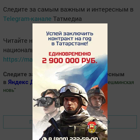
Следите за самым важным и интересным в
Telegram-канале
Татмедиа
Читайте новости Татарстана в
национальном мессенджере MАХ:
https://max.ru/tatmedia
Следите за самым важным и интересным
в
Яндекс Дзен
и
Телеграм канале
"
Шешминская
новь
"
Добавить Шешминскую новь в Яндекс.Новости
Перейти на страницу новости