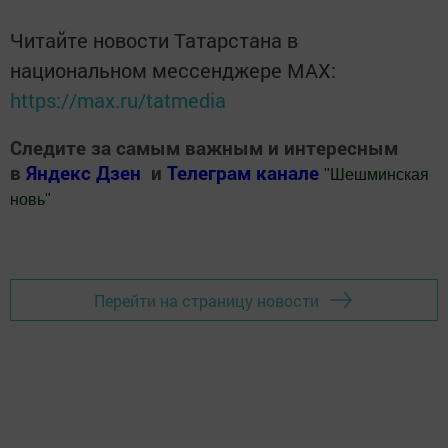
Читайте новости Татарстана в
национальном мессенджере MАХ:
https://max.ru/tatmedia
Следите за самым важным и интересным
в
Яндекс Дзен
и
Телеграм канале
"
Шешминская
новь
"
Добавить Шешминскую новь в Яндекс.Новости
Перейти на страницу новости