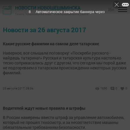
НОВОСТИ НОВОШЕШМИНСКА
16+
8
Автоматическое закрытие баннера через
Газета "Шешминская новь" - Новошешминский район
Новости за 26 августа 2017
Какие русские фамилии на самом деле татарские
Наверное, все слышали поговорку: «Поскреби русского -
найдешь татарина!» Русская и татарская культура настолько
тесно соприкасались друг с другом, что сегодня мы порой даже
не подозреваем о татарском происхождении некоторых русских
фамилий.
26 августа 2017, 09:34
1650
0
0
Водителей ждут новые правила и штрафы
В России намерены ввести штраф за управление автомобилем,
который не прошел техосмотр, и за несоответствие машины
обязательным требованиям безопасности.