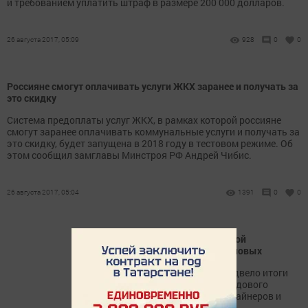
и требованием уплатить штраф в размере 200 000 долларов.
26 августа 2017, 05:09
928
0
0
Россияне смогут оплачивать услуги ЖКХ заранее и получать за
это скидку
Система предоплаты услуг ЖКХ, в рамках которой россияне
смогут заранее оплачивать коммунальные услуги и получать за
это скидку, будет запущена в 2018 году в тестовом режиме. Об
этом сообщил замглавы Минстроя РФ Андрей Чибис.
26 августа 2017, 05:04
1391
0
0
Подведены итоги очередной
пятидневки по уборке зерновых
Райсельхозуправление подвело итоги
очередной пятидневки трудового
соперничества среди комбайнеров и
водителей.