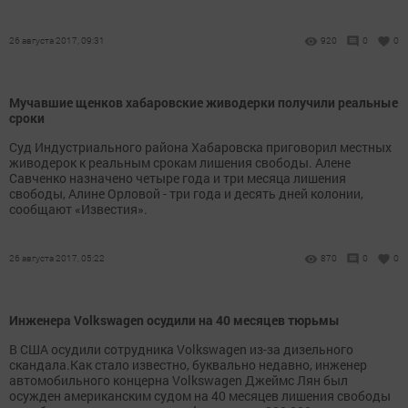
26 августа 2017, 09:31
920
0
0
Мучавшие щенков хабаровские живодерки получили реальные
сроки
Суд Индустриального района Хабаровска приговорил местных
живодерок к реальным срокам лишения свободы. Алене
Савченко назначено четыре года и три месяца лишения
свободы, Алине Орловой - три года и десять дней колонии,
сообщают «Известия».
26 августа 2017, 05:22
870
0
0
Инженера Volkswagen осудили на 40 месяцев тюрьмы
В США осудили сотрудника Volkswagen из-за дизельного
скандала.Как стало известно, буквально недавно, инженер
автомобильного концерна Volkswagen Джеймс Лян был
осужден американским судом на 40 месяцев лишения свободы