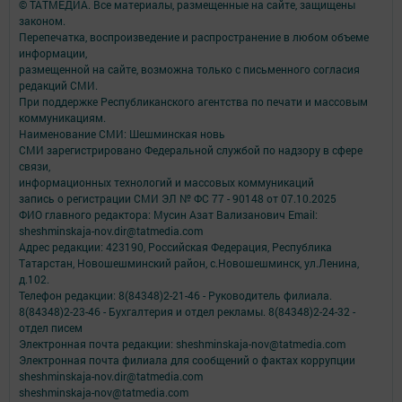
© ТАТМЕДИА. Все материалы, размещенные на сайте, защищены
законом.
Перепечатка, воспроизведение и распространение в любом объеме
информации,
размещенной на сайте, возможна только с письменного согласия
редакций СМИ.
При поддержке Республиканского агентства по печати и массовым
коммуникациям.
Наименование СМИ: Шешминская новь
СМИ зарегистрировано Федеральной службой по надзору в сфере
связи,
информационных технологий и массовых коммуникаций
запись о регистрации СМИ ЭЛ № ФС 77 - 90148 от 07.10.2025
ФИО главного редактора: Мусин Азат Вализанович Email:
sheshminskaja-nov.dir@tatmedia.com
Адрес редакции: 423190, Российская Федерация, Республика
Татарстан, Новошешминский район, с.Новошешминск, ул.Ленина,
д.102.
Телефон редакции: 8(84348)2-21-46 - Руководитель филиала.
8(84348)2-23-46 - Бухгалтерия и отдел рекламы. 8(84348)2-24-32 -
отдел писем
Электронная почта редакции: sheshminskaja-nov@tatmedia.com
Электронная почта филиала для сообщений о фактах коррупции
sheshminskaja-nov.dir@tatmedia.com
sheshminskaja-nov@tatmedia.com