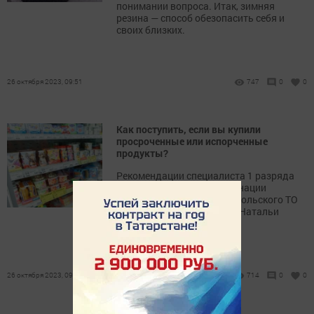
понимании вопроса. Итак, зимняя
резина — способ обезопасить себя и
своих близких.
26 октября 2023, 09:51
747
0
0
Как поступить, если вы купили
просроченные или испорченные
продукты?
Рекомендации специалиста 1 разряда
отдела развития и координации
внутреннего рынка Чистопольского ТО
Госалкогольинспекции РТ Натальи
Димитриевой.
26 октября 2023, 09:33
714
0
0