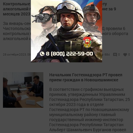
Контрольные мероприятия по незаконному обороту
алкогольной продукции в Новошешминском районе за 9
месяцев 2023 года
За январь-сентябрь текущего года специалисты
Чистопольского ТО совместно с сотрудниками ОВД провели 6
контрольных мероприятий по выявлению незаконного оборота
алкогольной и спиртосодержащей продукции.
26 октября 2023, 09:31
684
0
0
Начальник Гостехнадзора РТ провел
прием граждан в Новошешминске
В соответствии с графиком выездных
приемов, утвержденным Управлением
Гостехнадзора Республики Татарстан, 25
октября 2023 года в отделе
Гостехнадзора РТ по Новошешминскому
муниципальному району главный
государственный инженер-инспектор
Гостехнадзора Республики Татарстан
Альберт Шамильевич Бурганов провел