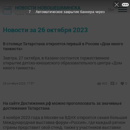
НОВОСТИ НОВОШЕШМИНСКА
16+
7
Автоматическое закрытие баннера через
Газета "Шешминская новь" - Новошешминский район
Новости за 26 октября 2023
В столице Татарстана откроется первый в России «Дом юного
танкиста»
Завтра, 27 октября, в Казани состоится торжественное
открытие детско-юношеского образовательного центра «Дом
юного танкиста».
26 октября 2023, 17:57
602
0
0
На сайте Достижения.рф можно проголосовать за значимые
достижения Татарстана
4 ноября 2023 года в Москве на ВДНХ откроется самая большая
Международная выставка-форум «Россия», где каждый регион
страны представит свой стенд, также у участников выставки