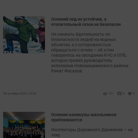
Осенний лед не устойчив, а
отопительный сезон не безопасен
Не снижать бдительность по
безопасности людей на водных
объектах, и с осторожностью
обращаться с огнем — об этом
говорилось на заседании КЧС и ОПБ,
которое провел руководитель
исполкома Новошешминского района
Ринат Фасахов.
26 октября 2023, 10:30
701
0
0
Осенние каникулы школьников
приближаются
Инспекторы Дорожного Движения — на
чеку