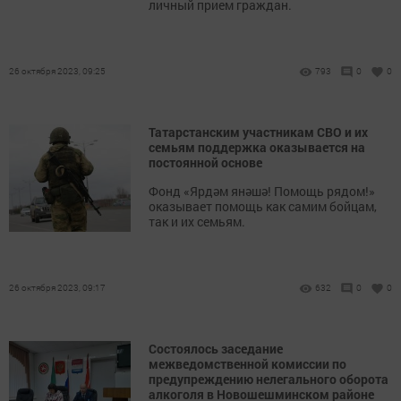
личный прием граждан.
26 октября 2023, 09:25
793
0
0
Татарстанским участникам СВО и их
семьям поддержка оказывается на
постоянной основе
Фонд «Ярдәм янәшә! Помощь рядом!»
оказывает помощь как самим бойцам,
так и их семьям.
26 октября 2023, 09:17
632
0
0
Состоялось заседание
межведомственной комиссии по
предупреждению нелегального оборота
алкоголя в Новошешминском районе