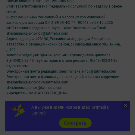
Наименование СМИ: Шешминская новь
СМИ зарегистрировано Федеральной службой по надзору в сфере
связи,
информационных технологий и массовых коммуникаций
запись о регистрации СМИ ЭЛ № ФС 77 - 90148 от 07.10.2025
ФИО главного редактора: Мусин Азат Вализанович Email:
sheshminskaja-nov.dir@tatmedia.com
Адрес редакции: 423190, Российская Федерация, Республика
Татарстан, Новошешминский район, с.Новошешминск, ул.Ленина,
д.102.
Телефон редакции: 8(84348)2-21-46 - Руководитель филиала.
8(84348)2-23-46 - Бухгалтерия и отдел рекламы. 8(84348)2-24-32 -
отдел писем
Электронная почта редакции: sheshminskaja-nov@tatmedia.com
Электронная почта филиала для сообщений о фактах коррупции
sheshminskaja-nov.dir@tatmedia.com
sheshminskaja-nov@tatmedia.com
Учредитель СМИ: АО «ТАТМЕДИА»
Антикоррупционная политика
А вы уже видели новое видео Tatmedia
АО «ТАТМЕДИА» использует «cookie»
для персонализации сервисов и
Junior?
удобства пользователей сайтом.
Использование «cookie» можно отменить в настройках браузера.
Cмотреть
Политика конфиденциальности