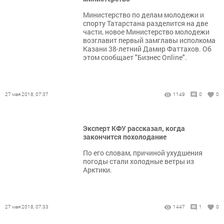
Министерство по делам молодежи и
спорту Татарстана разделится на две
части, новое Министерство молодежи
возглавит первый замглавы исполкома
Казани 38-летний Дамир Фаттахов. Об
этом сообщает "Бизнес Online".
27 мая 2018, 07:37
1149
0
0
Эксперт КФУ рассказал, когда
закончится похолодание
По его словам, причиной ухудшения
погоды стали холодные ветры из
Арктики.
27 мая 2018, 07:33
1447
1
0