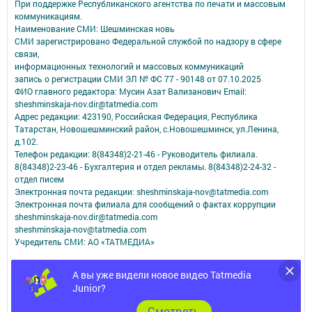
При поддержке Республиканского агентства по печати и массовым
коммуникациям.
Наименование СМИ: Шешминская новь
СМИ зарегистрировано Федеральной службой по надзору в сфере
связи,
информационных технологий и массовых коммуникаций
запись о регистрации СМИ ЭЛ № ФС 77 - 90148 от 07.10.2025
ФИО главного редактора: Мусин Азат Вализанович Email:
sheshminskaja-nov.dir@tatmedia.com
Адрес редакции: 423190, Российская Федерация, Республика
Татарстан, Новошешминский район, с.Новошешминск, ул.Ленина,
д.102.
Телефон редакции: 8(84348)2-21-46 - Руководитель филиала.
8(84348)2-23-46 - Бухгалтерия и отдел рекламы. 8(84348)2-24-32 -
отдел писем
Электронная почта редакции: sheshminskaja-nov@tatmedia.com
Электронная почта филиала для сообщений о фактах коррупции
sheshminskaja-nov.dir@tatmedia.com
sheshminskaja-nov@tatmedia.com
Учредитель СМИ: АО «ТАТМЕДИА»
Антикоррупционная политика
А вы уже видели новое видео Tatmedia
АО «ТАТМЕДИА» использует «cookie»
для персонализации сервисов и
Junior?
удобства пользователей сайтом.
Использование «cookie» можно отменить в настройках браузера.
Cмотреть