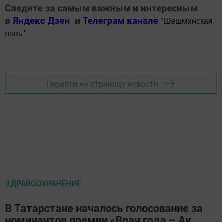
Следите за самым важным и интересным
в
Яндекс Дзен
и
Телеграм канале
"
Шешминская
новь
"
Добавить Шешминскую новь в Яндекс.Новости
Перейти на страницу новости
ЗДРАВООХРАНЕНИЕ
В Татарстане началось голосование за
номинантов премии «Врач года – Ак