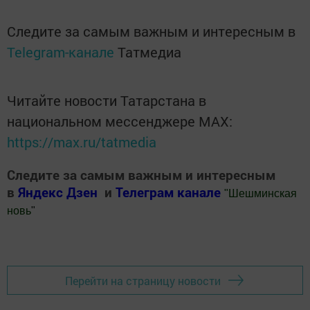
Следите за самым важным и интересным в
Telegram-канале
Татмедиа
Читайте новости Татарстана в
национальном мессенджере MАХ:
https://max.ru/tatmedia
Следите за самым важным и интересным
в
Яндекс Дзен
и
Телеграм канале
"
Шешминская
новь
"
Добавить Шешминскую новь в Яндекс.Новости
Перейти на страницу новости