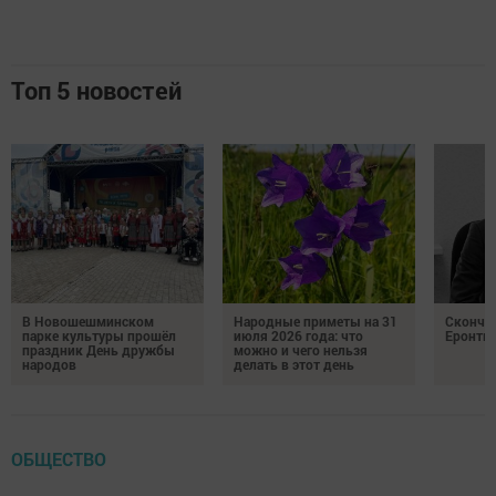
Топ 5 новостей
В Новошешминском
Народные приметы на 31
Сконча
парке культуры прошёл
июля 2026 года: что
Еронть
праздник День дружбы
можно и чего нельзя
народов
делать в этот день
ОБЩЕСТВО