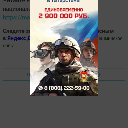
Читайте новости Татарстана в
национальном мессенджере MАХ:
https://max.ru/tatmedia
Следите за самым важным и интересным
в
Яндекс Дзен
и
Телеграм канале
"
Шешминская
новь
"
Добавить Шешминскую новь в Яндекс.Новости
Перейти на страницу новости