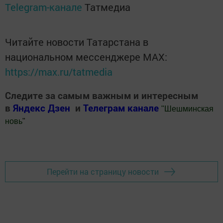
Telegram-канале
Татмедиа
Читайте новости Татарстана в
национальном мессенджере MАХ:
https://max.ru/tatmedia
Следите за самым важным и интересным
в
Яндекс Дзен
и
Телеграм канале
"
Шешминская
новь
"
Добавить Шешминскую новь в Яндекс.Новости
Перейти на страницу новости