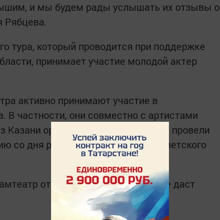
дышим, и мы будем рады услышать их отзывы о
я Рябцева.
го тура, который проводится при поддержке
бласти, принимает участие молодой актер
атра активно принимают участие в
. В частности, они совместно с артистами
з Казани организовали и 15 февраля провели
ию со дня рождения поэта, Героя Советского
мтеатр отправится в Уфу, где также даст