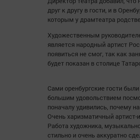
Директор театра добавил, что 
друг к другу в гости, и в Орен
которым у драмтеатра родств
Художественным руководителе
является народный артист Рос
появиться не смог, так как за
будет показан в столице Татар
Сами оренбургские гости были 
большим удовольствием посмот
поначалу удивились, почему на
Очень харизматичный артист-и
Работа художника, музыкально
стильно и очень аккуратно сде