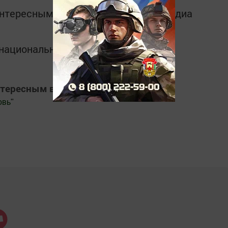
интересным в
Telegram-канале
Татмедиа
в национальном мессенджере MАХ:
нтересным в
Яндекс Дзен
овь
"
.Новости