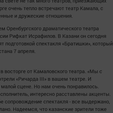
на свете не так много театров, приезжающих
бурге очень тепло встречают театр Камала, с
енные и дружеские отношения.
м Оренбургского драматического театра
сии Рифкат Исрафилов. В Казани он сегодня
нят подготовкой спектакля «Братишки», который
стана 7 апреля.
в восторге от Камаловского театра. «Мы с
рели «Ричарда III» в вашем театре. И
 малой сцене. Но нам очень понравилось.
сполнитель, интересно расставлены акценты.
е сопровождение спектакля - все выдержано,
лано. Надеемся, что казанские зрители тоже