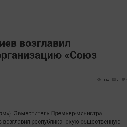
иев возглавил
организацию «Союз
1882
0
форм»). Заместитель Премьер-министра
в возглавил республиканскую общественную