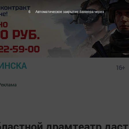
5
Автоматическое закрытие баннера через
ИНСКА
16+
Реклама
бластной драмтеатр даст