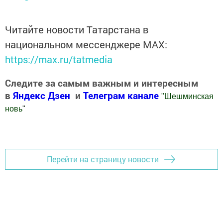
Читайте новости Татарстана в
национальном мессенджере MАХ:
https://max.ru/tatmedia
Следите за самым важным и интересным
в
Яндекс Дзен
и
Телеграм канале
"
Шешминская
новь
"
Добавить Шешминскую новь в Яндекс.Новости
Перейти на страницу новости