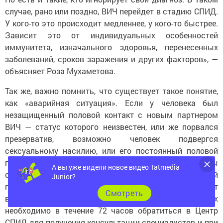
случае, рано или поздно, ВИЧ перейдет в стадию СПИД.
У кого-то это происходит медленнее, у кого-то быстрее.
Зависит это от индивидуальных особенностей
иммунитета, изначального здоровья, перенесенных
заболеваний, сроков заражения и других факторов», —
объясняет Роза Мухаметова.
Так же, важно помнить, что существует такое понятие,
как «аварийная ситуация». Если у человека был
незащищенный половой контакт с новым партнером
ВИЧ — статус которого неизвестен, или же порвался
презерватив, возможно человек подвергся
сексуальному насилию, или его постоянный половой
партнер имел/имеет незащищенные половые контакты
А вы уже видели новое видео Tatmedia
с другими, а быть может прошлый или настоящий
Junior?
половой партнер инфицирован ВИЧ, или же был контакт
Cмотреть
в инфицированной кровью — в таких случаях
необходимо в течение 72 часов обратиться в Центр
СПИД для получения консультации специалистов и при