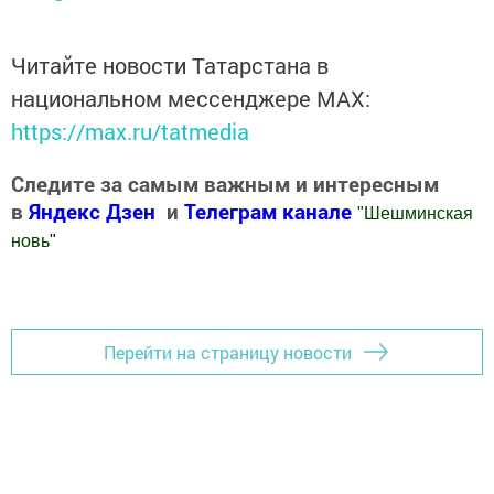
Читайте новости Татарстана в
национальном мессенджере MАХ:
https://max.ru/tatmedia
Следите за самым важным и интересным
в
Яндекс Дзен
и
Телеграм канале
"
Шешминская
новь
"
Добавить Шешминскую новь в Яндекс.Новости
Перейти на страницу новости