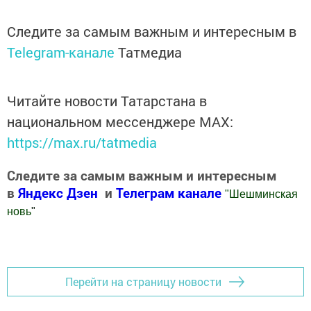
Следите за самым важным и интересным в
Telegram-канале
Татмедиа
Читайте новости Татарстана в
национальном мессенджере MАХ:
https://max.ru/tatmedia
Следите за самым важным и интересным
в
Яндекс Дзен
и
Телеграм канале
"
Шешминская
новь
"
Добавить Шешминскую новь в Яндекс.Новости
Перейти на страницу новости