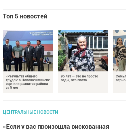
Топ 5 новостей
«Результат общего
95 лет — это не просто
Семья Г
труда»: в Новошешминске
годы, это эпоха
верност
оценили развитие района
за 5 лет
ЦЕНТРАЛЬНЫЕ НОВОСТИ
«Если у вас произошла рискованная