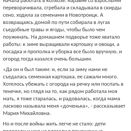
начала работать в колхозе: наравне со взрослыми
переворачивала, сгребала и складывала в скирды
сено, ходила за семенами в Новотроицк. А
возвращаясь домой по пути собирала в лугах
съедобные травы и ягоды, чтобы было чем
поужинать. На домашнем подворье тоже хватало
работы: к зиме выращивали картошку и овощи, а
посадка и прополка и уборка все было вручную, и
огород тогда казался очень большим.
«Да он и был таким: и, если за зиму нами не
съедалась семенная картошка, ее сажали много.
Хотелось убежать с огорода на речку или поспать в
тенечке, но глядя на то, как рядом работала моя
мать, я тоже старалась, и радовалась, когда мама
ласково называла меня «доченька», - рассказывает
Мария Михайловна.
Но и после войны жить легче не стало: дети