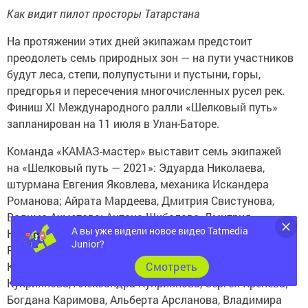
Как видит пилот просторы Татарстана
На протяжении этих дней экипажам предстоит
преодолеть семь природных зон — на пути участников
будут леса, степи, полупустыни и пустыни, горы,
предгорья и пересечения многочисленных русел рек.
Финиш XI Международного ралли «Шелковый путь»
запланирован на 11 июля в Улан-Баторе.
Команда «КАМАЗ-мастер» выставит семь экипажей
на «Шелковый путь — 2021»: Эдуарда Николаева,
штурмана Евгения Яковлева, механика Искандера
Романова; Айрата Мардеева, Дмитрия Свистунова,
Вадима Ахметова; Антона Шибалова, Дмитрия
А вы уже видели новое видео Tatmedia
Никитина, Ивана Татаринова; Дмитрия Сотникова,
Junior?
Руслана Ахмадеева, Ильгиза Ахметзянова; Андрея
Cмотреть
Каргинова, Андрея Мокеева, Ивана Малькова; Сергея
Куприянова, Александра Куприянова, Сергея Кренева;
Богдана Каримова, Альберта Арсланова, Владимира