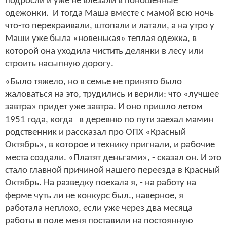
подросли и уже не влезали в поношенные
одежонки. И тогда Маша вместе с мамой всю ночь
что-то перекраивали, штопали и латали, а на утро у
Маши уже была «новенькая» теплая одежка, в
которой она уходила чистить делянки в лесу или
строить насыпную дорогу.
«Было тяжело, но в семье не принято было
жаловаться на это, трудились и верили: что «лучшее
завтра» придет уже завтра. И оно пришло летом
1951 года, когда в деревню по пути заехал мамин
родственник и рассказал про ОПХ «Красный
Октябрь», в которое и технику пригнали, и рабочие
места создали. «Платят деньгами», - сказал он. И это
стало главной причиной нашего переезда в Красный
Октябрь. На разведку поехала я, - на работу на
ферме чуть ли не конкурс был., наверное, я
работала неплохо, если уже через два месяца
работы в поле меня поставили на постоянную