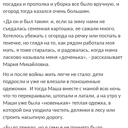
посадка и прополка и уборка все было вручную, и
огород тогда казался очень большим.
«Да он и был таким: и, если за зиму нами не
съедалась семенная картошка, ее сажали много.
Хотелось убежать с огорода на речку или поспать в
тенечке, но глядя на то, как рядом работала моя
мать, я тоже старалась, и радовалась, когда мама
ласково называла меня «доченька», - рассказывает
Мария Михайловна.
Но и после войны жить легче не стало: дети
подросли и уже не влезали в поношенные
одежонки. И тогда Маша вместе с мамой всю ночь
что-то перекраивали, штопали и латали, а на утро у
Маши уже была «новенькая» теплая одежка, в
которой она уходила чистить делянки в лесу или
строить насыпную дорогу.
«Было тяжело, но в семье не принято было