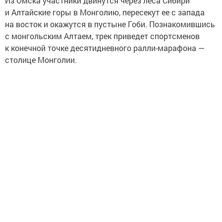
Из Омска участники двинутся через леса Сибири
и Алтайские горы в Монголию, пересекут ее с запада
на восток и окажутся в пустыне Гоби. Познакомившись
с монгольским Алтаем, трек приведет спортсменов
к конечной точке десятидневного ралли-марафона —
столице Монголии.