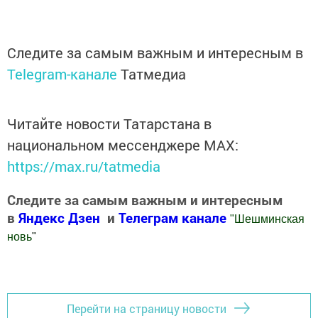
Следите за самым важным и интересным в
Telegram-канале
Татмедиа
Читайте новости Татарстана в
национальном мессенджере MАХ:
https://max.ru/tatmedia
Следите за самым важным и интересным
в
Яндекс Дзен
и
Телеграм канале
"
Шешминская
новь
"
Добавить Шешминскую новь в Яндекс.Новости
Перейти на страницу новости