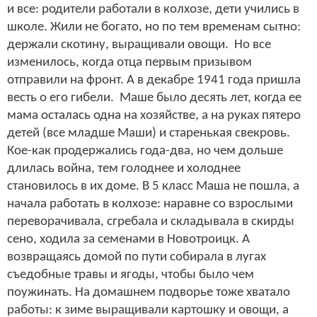
и все: родители работали в колхозе, дети учились в
школе. Жили не богато, но по тем временам сытно:
держали скотину, выращивали овощи. Но все
изменилось, когда отца первым призывом
отправили на фронт. А в декабре 1941 года пришла
весть о его гибели. Маше было десять лет, когда ее
мама осталась одна на хозяйстве, а на руках пятеро
детей (все младше Маши) и старенькая свекровь.
Кое-как продержались года-два, но чем дольше
длилась война, тем голоднее и холоднее
становилось в их доме. В 5 класс Маша не пошла, а
начала работать в колхозе: наравне со взрослыми
переворачивала, сгребала и складывала в скирды
сено, ходила за семенами в Новотроицк. А
возвращаясь домой по пути собирала в лугах
съедобные травы и ягоды, чтобы было чем
поужинать. На домашнем подворье тоже хватало
работы: к зиме выращивали картошку и овощи, а