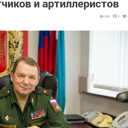
тчиков и артиллеристов
596
0