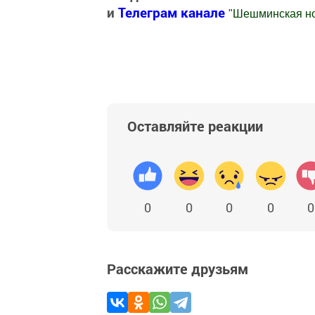
и
Телеграм канале
"
Шешминская н
Добавить Шешминскую новь в Яндекс
Оставляйте реакции
0
0
0
0
0
Расскажите друзьям