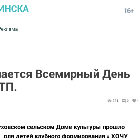
ИНСКА
16+
Реклама
чается Всемирный День
ТП.
773
0
уховском сельском Доме культуры прошло
, для детей клубного формирования » ХОЧУ