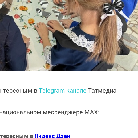
интересным в
Telegram-канале
Татмедиа
в национальном мессенджере MАХ:
нтересным в
Яндекс Дзен