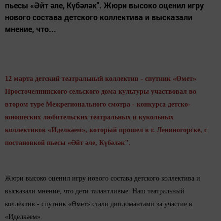
пьесы «Әйт әле, Күбәләк". Жюри высоко оценил игру
нового состава детского коллектива и высказали
мнение, что...
12 мар
та детский театральный коллектив - спутник «Өмет»
Просточелнинского сельского дома культуры участвовал во
втором туре Межрегионального смотра - конкурса детско-
юношеских любительских театральных и кукольных
коллективов «Иделкәем», который прошел в г. Лениногорске
, с
постановкой пьесы «Әйт әле, Күбәләк".
Жюри высоко оценил игру нового состава детского коллектива и
высказали мнение, что дети талантливые. Наш театральный
коллектив - спутник «Өмет» стали дипломантами за участие в
«Иделкәем»
.