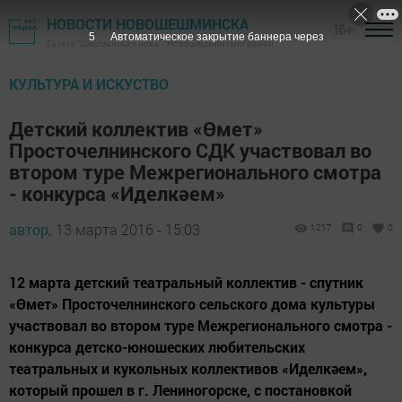
НОВОСТИ НОВОШЕШМИНСКА
16+
4
Автоматическое закрытие баннера через
Газета "Шешминская новь" - Новошешминский район
КУЛЬТУРА И ИСКУСТВО
Детский коллектив «Өмет»
Просточелнинского СДК участвовал во
втором туре Межрегионального смотра
- конкурса «Иделкәем»
автор,
13 марта 2016 - 15:03
1217
0
0
12 марта детский театральный коллектив - спутник
«Өмет» Просточелнинского сельского дома культуры
участвовал во втором туре Межрегионального смотра -
конкурса детско-юношеских любительских
театральных и кукольных коллективов «Иделкәем»,
который прошел в г. Лениногорске, с постановкой