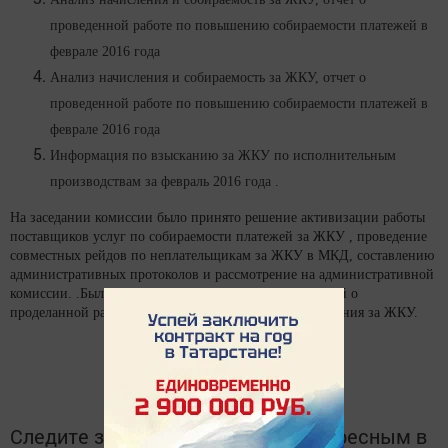
проведенной работе по повышению собираемости платежей в
феврале 2016 года
Анализ начисления и собираемость за ЖКУ, отчет о
проведенной работе по повышению собираемости платежей в
феврале 2016 года
Информация по взысканию за ЖКУ по исполнительным
производствам за февраль 2016 года .
На заседании комиссии было принято решение активизации работы
поставщиков услуг по собираемости платежей за ЖКУ , проведение
совместных рейдов по неплательщикам за ЖКУ в МКД, составлению
административных протоколов и рассмотрение на административной
комиссии. .Были заслушаны Главы сельских поселений о
проделанной работе по собираемости платежей населения за ЖКУ.
Следите за самым важным и интересным в