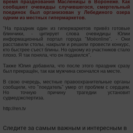
время празднования Масленицы в Воронеже. Как
сообщают очевидцы случившегося, смертельный
поединок был организован у Лебединого озера
одним из местных гипермаркетов.
"На праздник один из гипермаркетов привёз готовые
блинчики, - цитирует слова очевидицы Юлии
информационный портал города "Моёonline". - Они
расставили столы, накрыли и решили провести конкурс,
кто быстрее съест блины. Но одному из участников стало
плохо. Я так поняла, что он подавился".
Также Юлия добавила, что после этого праздник сразу
был прекращён, так как мужчина скончался на месте.
В свою очередь, местные правоохранительные органы
сообщили, что "поедатель" умер от проблем с сердцем.
Но точную причину трагедии установит
судмедэкспертиза.
http://ren.tv
Следите за самым важным и интересным в