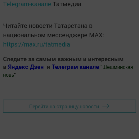
Telegram-канале
Татмедиа
Читайте новости Татарстана в
национальном мессенджере MАХ:
https://max.ru/tatmedia
Следите за самым важным и интересным
в
Яндекс Дзен
и
Телеграм канале
"
Шешминская
новь
"
Добавить Шешминскую новь в Яндекс.Новости
Перейти на страницу новости