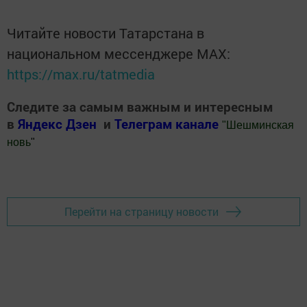
Читайте новости Татарстана в
национальном мессенджере MАХ:
https://max.ru/tatmedia
Следите за самым важным и интересным
в
Яндекс Дзен
и
Телеграм канале
"
Шешминская
новь
"
Добавить Шешминскую новь в Яндекс.Новости
Перейти на страницу новости