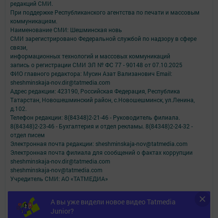
редакций СМИ.
При поддержке Республиканского агентства по печати и массовым
коммуникациям.
Наименование СМИ: Шешминская новь
СМИ зарегистрировано Федеральной службой по надзору в сфере
связи,
информационных технологий и массовых коммуникаций
запись о регистрации СМИ ЭЛ № ФС 77 - 90148 от 07.10.2025
ФИО главного редактора: Мусин Азат Вализанович Email:
sheshminskaja-nov.dir@tatmedia.com
Адрес редакции: 423190, Российская Федерация, Республика
Татарстан, Новошешминский район, с.Новошешминск, ул.Ленина,
д.102.
Телефон редакции: 8(84348)2-21-46 - Руководитель филиала.
8(84348)2-23-46 - Бухгалтерия и отдел рекламы. 8(84348)2-24-32 -
отдел писем
Электронная почта редакции: sheshminskaja-nov@tatmedia.com
Электронная почта филиала для сообщений о фактах коррупции
sheshminskaja-nov.dir@tatmedia.com
sheshminskaja-nov@tatmedia.com
Учредитель СМИ: АО «ТАТМЕДИА»
Антикоррупционная политика
А вы уже видели новое видео Tatmedia
АО «ТАТМЕДИА» использует «cookie»
для персонализации сервисов и
Junior?
удобства пользователей сайтом.