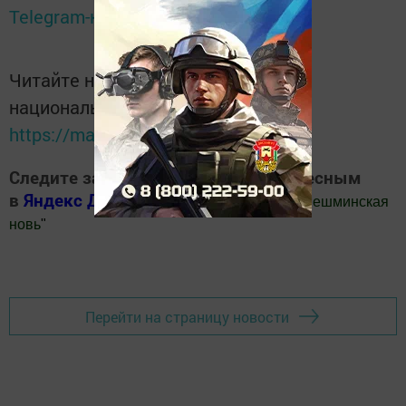
Telegram-канале
Татмедиа
Читайте новости Татарстана в
национальном мессенджере MАХ:
https://max.ru/tatmedia
Следите за самым важным и интересным
в
Яндекс Дзен
и
Телеграм канале
"
Шешминская
новь
"
Добавить Шешминскую новь в Яндекс.Новости
Перейти на страницу новости