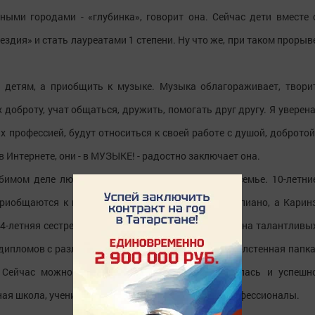
пными городами - «глубинка», говорит она. Сейчас дети вместе 
ездия» и стать лауреатами 1 степени. Ну что же, при таком прорыв
я детям, а приобщить к музыке. Музыка облагораживает, твори
 доброту, учат общаться, дружить, помогать друг другу. Я уверена
их профессией, будут относиться к своей работе с душой, добротой
 в Интернете, они - в МУЗЫКЕ! - радостно заключает она.
бимом деле любимой области, как, впрочем, и в семье. 10-летни
иобщаются к искусству: Маринэ - игры на фортепиано, а Карин
4-летняя сестренка Аннушка. А папа не нарадуется на талантливы
ипломов с различных конкурсов - это увесистая толстенная папка
. Сейчас можно смело говорить: в ДШИ зародилась и успешн
ая школа, учеников которой заметили высокие профессионалы.