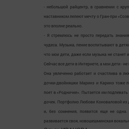
- небольшой райцентр, в сравнении с кру
наставником лелеют мечту о Гран-при «Созв
это вполне реально.
- Я стремлюсь не просто передать знани
чудеса. Музыка, пение воспитывают в детях
что мои дети, даже если музыка не станет 
Сейчас все дети в Интернете, а мои дети - не
Она увлеченно работает и счастлива в лю
дочки-двойняшки Маринэ и Каринэ тоже пр
поет в «Родничке». Пытается им подпевать 
дочек. Портфолио Любови Коноваловой из д
и, без сомнения, появится еще не одна
развивается своя, новошешминская вокальн