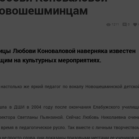
 новошешминцам
1211
0
вицы Любови Коноваловой наверняка известен
им на культурных мероприятиях.
, настолько же яркий педагог по вокалу Новошешминской детско
ишла в ДШИ в 2004 году после окончания Елабужского училищ
ректора Светланы Пьянзиной. Сейчас Любовь Николаевна очен
е время в педагогическое русло. Так вместе с личным творчество
о не просто слова, они доказаны призовыми местами ее учеников н