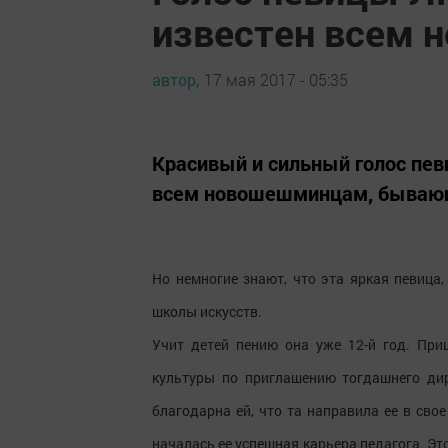
известен всем
автор,
17 мая 2017 - 05:35
Красивый и сильный голос пе
всем новошешминцам, бывающ
Но немногие знают, что эта яркая певица
школы искусств.
Учит детей пению она уже 12-й год. Пр
культуры по приглашению тогдашнего ди
благодарна ей, что та направила ее в сво
началась ее успешная карьера педагога. Эт