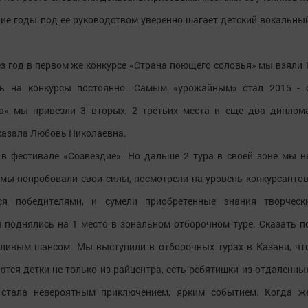
ние годы под ее руководством уверенно шагает детский вокальны
рез год в первом же конкурсе «Страна поющего соловья» мы взяли 
ть на конкурсы постоянно. Самым «урожайным» стал 2015 - 
да» мы привезли 3 вторых, 2 третьих места и еще два диплом
сказала Любовь Николаевна.
 в фестивале «Созвездие». Но дальше 2 тура в своей зоне мы н
 мы попробовали свои силы, посмотрели на уровень конкурсантов
ся победителями, и сумели приобретенные знания творческ
 поднялись на 1 место в зональном отборочном туре. Сказать п
стливым шансом. Мы выступили в отборочных турах в Казани, чт
ются детки не только из райцентра, есть ребятишки из отдаленны
» стала невероятным приключением, ярким событием. Когда ж