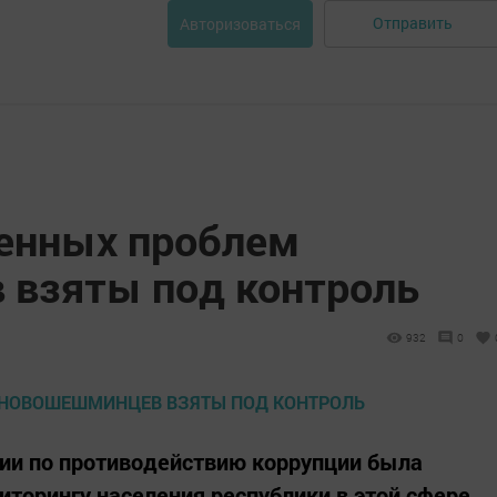
Отправить
Авторизоваться
енных проблем
взяты под контроль
932
0
сии по противодействию коррупции была
торингу населения республики в этой сфере.