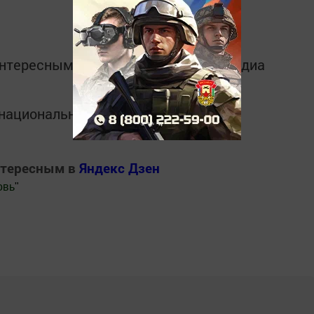
интересным в
Telegram-канале
Татмедиа
в национальном мессенджере MАХ:
нтересным в
Яндекс Дзен
овь
"
.Новости