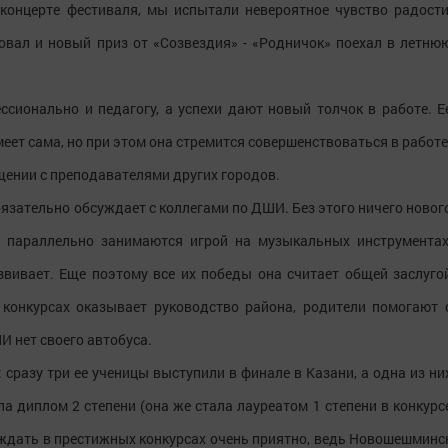
концерте фестиваля, мы испытали невероятное чувство радости
довал и новый приз от «Созвездия» - «Родничок» поехал в летню
ссионально и педагогу, а успехи дают новый толчок в работе. Е
умеет сама, но при этом она стремится совершенствоваться в работе
щении с преподавателями других городов.
обязательно обсуждает с коллегами по ДШИ. Без этого ничего новог
ки параллельно занимаются игрой на музыкальных инструментах
звивает. Еще поэтому все их победы она считает общей заслуго
конкурсах оказывает руководство района, родители помогают 
И нет своего автобуса.
 сразу три ее ученицы выступили в финале в Казани, а одна из ни
а диплом 2 степени (она же стала лауреатом 1 степени в конкурс
еждать в престижных конкурсах очень приятно, ведь Новошешминс