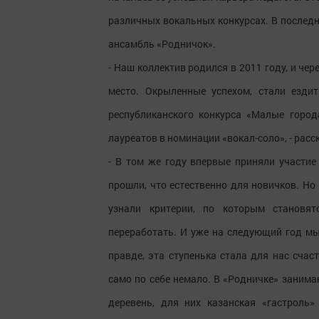
различных вокальных конкурсах. В послед
ансамбль «Родничок».
- Наш коллектив родился в 2011 году, и че
место. Окрыленные успехом, стали езди
республиканского конкурса «Малые горо
лауреатов в номинации «вокал-соло», - рас
- В том же году впервые приняли участие
прошли, что естественно для новичков. Но
узнали критерии, по которым становят
переработать. И уже на следующий год мы
правде, эта ступенька стала для нас сча
само по себе немало. В «Родничке» занима
деревень, для них казанская «гастроль