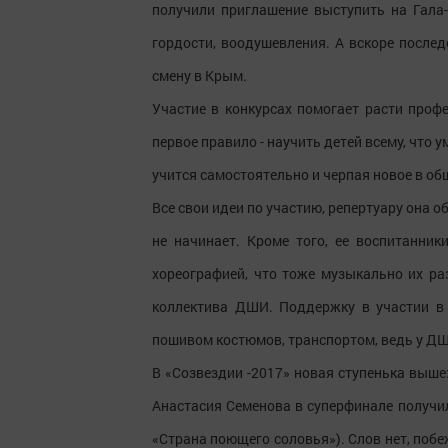
получили приглашение выступить на Гала-
гордости, воодушевления. А вскоре после
смену в Крым.
Участие в конкурсах помогает расти профе
первое правило - научить детей всему, что 
учится самостоятельно и черпая новое в об
Все свои идеи по участию, репертуару она 
не начинает. Кроме того, ее воспитанни
хореографией, что тоже музыкально их ра
коллектива ДШИ. Поддержку в участии в 
пошивом костюмов, транспортом, ведь у ДШ
В «Созвездии -2017» новая ступенька выше:
Анастасия Семенова в суперфинале получил
«Страна поющего соловья»). Слов нет, поб