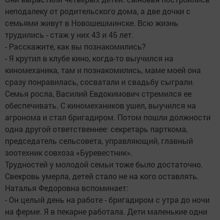
неподалеку от родительского дома, а две дочки с
семьями живут в Новошешминске. Всю жизнь
трудились - стаж у них 43 и 45 лет.
- Расскажите, как вы познакомились?
- Я крутил в клубе кино, когда-то выучился на
киномеханика, там и познакомились, маме моей она
сразу понравилась, сосватали и свадьбу сыграли.
Семья росла, Василий Евдокимович стремился ее
обеспечивать. С киномехаников ушел, выучился на
агронома и стал бригадиром. Потом пошли должности
одна другой ответственнее: секретарь парткома,
председатель сельсовета, управляющий, главный
зоотехник совхоза «Буревестник».
Трудностей у молодой семьи тоже было достаточно.
Свекровь умерла, детей стало не на кого оставлять.
Наталья Федоровна вспоминает:
- Он целый день на работе - бригадиром с утра до ночи
на ферме. Я в пекарне работала. Дети маленькие одни