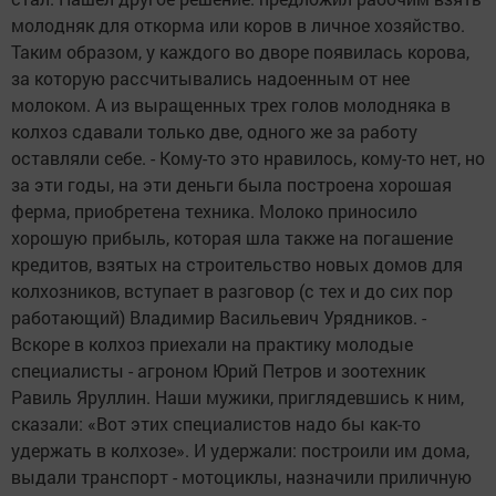
молодняк для откорма или коров в личное хозяйство.
Таким образом, у каждого во дворе появилась корова,
за которую рассчитывались надоенным от нее
молоком. А из выращенных трех голов молодняка в
колхоз сдавали только две, одного же за работу
оставляли себе. - Кому-то это нравилось, кому-то нет, но
за эти годы, на эти деньги была построена хорошая
ферма, приобретена техника. Молоко приносило
хорошую прибыль, которая шла также на погашение
кредитов, взятых на строительство новых домов для
колхозников, вступает в разговор (с тех и до сих пор
работающий) Владимир Васильевич Урядников. -
Вскоре в колхоз приехали на практику молодые
специалисты - агроном Юрий Петров и зоотехник
Равиль Яруллин. Наши мужики, приглядевшись к ним,
сказали: «Вот этих специалистов надо бы как-то
удержать в колхозе». И удержали: построили им дома,
выдали транспорт - мотоциклы, назначили приличную