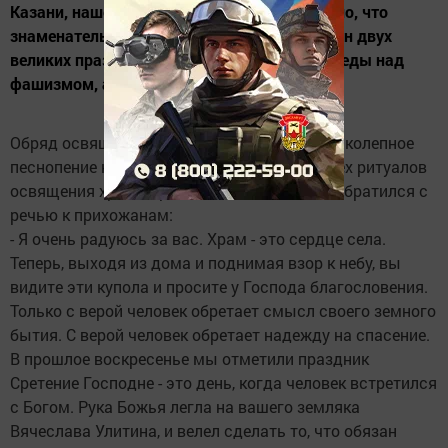
Казани, нашего и соседних районов. Отрадно, что
знаменательное событие состоялось в канун двух
великих праздников - Пасхи и 70-летия Победы над
фашизмом, а...
Обряд освящения прошел красиво под великолепное
песнопение клироса. После соблюдения всех ритуалов
освящения храма архиепископ Анастасий обратился с
речью к прихожанам:
- Я очень радуюсь за вас. Храм - это сердце села.
Теперь, выходя из дома и поднимая взор к небу, вы
видите эти купола и просите у Господа благословения.
Только с верой человек обретает смысл своего земного
бытия. С верой человек обретает надежду на спасение.
В прошлое воскресенье мы отметили праздник
Сретение Господне - это день, когда человек встретился
с Богом. Рука Божья легла на вашего земляка
Вячеслава Улитина, и велел сделать то, что обязан