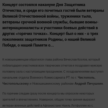
Концерт состоялся накануне Дня Защитника
Отечества, и среди его почетных гостей были ветераны
Великой Отечественной войны, труженики тыла,
ветераны срочной военной службы, бывшие воины-
интернационалисты и участники боевых действий в
других «горячих точках». Концерт был о них - о трех
поколениях защитников Родины, о нашей Великой
Победе, о нашей Памяти о...
К новошешминцам обратился глава района Вячеслав Козлов, который
поблагодарил участников всех творческих отчетов и поздравил мужскую
половину зала с наступающим праздником. С поздравлениями выступил
начальник отдела Военного Комиссариата РТ по г.
Чистополь
,
Чистопольскому
и Новошешминскому районам
Андрей
Пичушкин
.
По горячим следам сразу после концерта мы опросили некоторых
зрителей о впечатлениях. Наверное, общую точку зрения выразил
ветеран военных действий в Афганистане Наиль Лотфуллин из с.