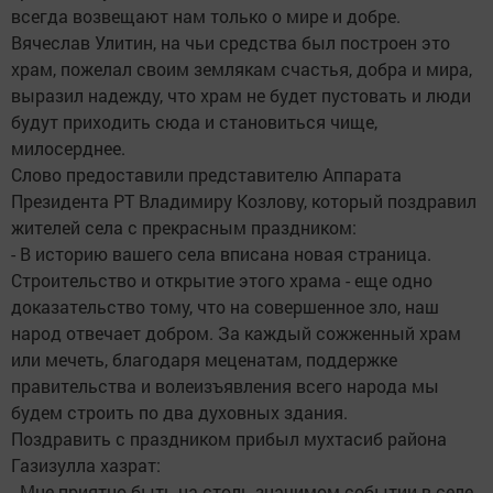
всегда возвещают нам только о мире и добре.
Вячеслав Улитин, на чьи средства был построен это
храм, пожелал своим землякам счастья, добра и мира,
выразил надежду, что храм не будет пустовать и люди
будут приходить сюда и становиться чище,
милосерднее.
Слово предоставили представителю Аппарата
Президента РТ Владимиру Козлову, который поздравил
жителей села с прекрасным праздником:
- В историю вашего села вписана новая страница.
Строительство и открытие этого храма - еще одно
доказательство тому, что на совершенное зло, наш
народ отвечает добром. За каждый сожженный храм
или мечеть, благодаря меценатам, поддержке
правительства и волеизъявления всего народа мы
будем строить по два духовных здания.
Поздравить с праздником прибыл мухтасиб района
Газизулла хазрат:
- Мне приятно быть на столь значимом событии в селе,