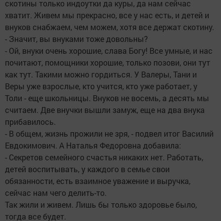
скотины только индоутки да куры, да нам сейчас
хватит. Живем мы прекрасно, все у нас есть, и детей и
внуков снабжаем, чем можем, хотя все держат скотину.
- Значит, вы внуками тоже довольны?
- Ой, внуки очень хорошие, слава Богу! Все умные, и нас
почитают, помощники хорошие, только позови, они тут
как тут. Такими можно гордиться. У Валеры, Тани и
Веры уже взрослые, кто учится, кто уже работает, у
Толи - еще школьницы. Внуков не восемь, а десять мы
считаем. Две внучки вышли замуж, еще на два внука
прибавилось.
- В общем, жизнь прожили не зря, - подвел итог Василий
Евдокимович. А Наталья Федоровна добавила:
- Секретов семейного счастья никаких нет. Работать,
детей воспитывать, у каждого в семье свои
обязанности, есть взаимное уважение и выручка,
сейчас нам чего делить-то.
Так жили и живем. Лишь бы только здоровье было,
тогда все будет.