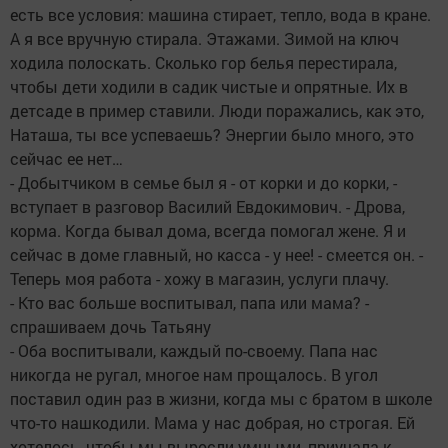
есть все условия: машина стирает, тепло, вода в кране.
А я все вручную стирала. Этажами. Зимой на ключ
ходила полоскать. Сколько гор белья перестирала,
чтобы дети ходили в садик чистые и опрятные. Их в
детсаде в пример ставили. Люди поражались, как это,
Наташа, ты все успеваешь? Энергии было много, это
сейчас ее нет…
- Добытчиком в семье был я - от корки и до корки, -
вступает в разговор Василий Евдокимович. - Дрова,
корма. Когда бывал дома, всегда помогал жене. Я и
сейчас в доме главный, но касса - у нее! - смеется он. -
Теперь моя работа - хожу в магазин, услуги плачу.
- Кто вас больше воспитывал, папа или мама? -
спрашиваем дочь Татьяну
- Оба воспитывали, каждый по-своему. Папа нас
никогда не ругал, многое нам прощалось. В угол
поставил один раз в жизни, когда мы с братом в школе
что-то нашкодили. Мама у нас добрая, но строгая. Ей
хотелось, чтобы мы выросли умными, приучала к