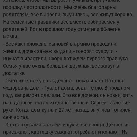
порядку, чистоплотности. Мы очень благодарны
родителям, все выросли, выучились, все живут хорошо.
На семейные праздники все вместе собираемся у
родителей. Вот в прошлом году отметили 80-летие
мамы.
- Все как положено, сыновей в армию проводили,
женили, дочек замуж выдали, - говорят супруги. -
Внучат вырастили. Скоро вот ждем первого правнука.
Семья у нас очень большая, дружная, все живут в
достатке.
- Смотрите, все у нас сделано, - показывает Наталья
Федоровна дом. - Туалет дома, вода, тепло. В прошлом
году капремонт сделали. Это все дочери, сыновья, зять
наш дорогой, остался единственный, Сергей - золотые
руки. Когда дом купили 27 лет назад, он углем топился,
сейчас газ.
- Картошку сами сажаем, и лук и все овощи. Девчонки
приезжают, картошку сажают, огребают и копают. Из