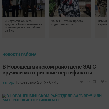
«Результат общего
95 лет — это не просто
Семья Г
труда»: в Новошешминске
годы, это эпоха
верност
оценили развитие района
за 5 лет
НОВОСТИ РАЙОНА
В Новошешминском райотделе ЗАГС
вручили материнские сертификаты
автор,
18 февраля 2015 - 07:43
1041
0
0