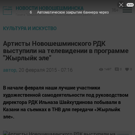
НОВОСТИ НОВОШЕШМИНСКА
16+
5
Автоматическое закрытие баннера через
Газета "Шешминская новь" - Новошешминский район
КУЛЬТУРА И ИСКУСТВО
Артисты Новошешминского РДК
выступили на телевидении в программе
"Жырлыйк эле"
автор,
20 февраля 2015 - 07:16
1497
0
0
В начале февраля наши лучшие участники
художественной самодеятельности под руководством
директора РДК Ильназа Шайхутдинова побывали в
Казани на съемках в ТНВ для передачи «Жырлыйк
эле».