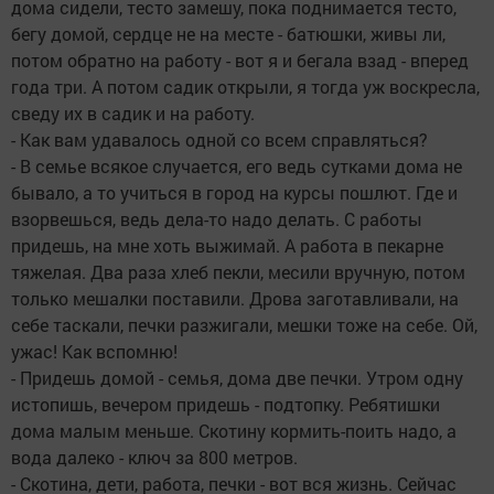
дома сидели, тесто замешу, пока поднимается тесто,
бегу домой, сердце не на месте - батюшки, живы ли,
потом обратно на работу - вот я и бегала взад - вперед
года три. А потом садик открыли, я тогда уж воскресла,
сведу их в садик и на работу.
- Как вам удавалось одной со всем справляться?
- В семье всякое случается, его ведь сутками дома не
бывало, а то учиться в город на курсы пошлют. Где и
взорвешься, ведь дела-то надо делать. С работы
придешь, на мне хоть выжимай. А работа в пекарне
тяжелая. Два раза хлеб пекли, месили вручную, потом
только мешалки поставили. Дрова заготавливали, на
себе таскали, печки разжигали, мешки тоже на себе. Ой,
ужас! Как вспомню!
- Придешь домой - семья, дома две печки. Утром одну
истопишь, вечером придешь - подтопку. Ребятишки
дома малым меньше. Скотину кормить-поить надо, а
вода далеко - ключ за 800 метров.
- Скотина, дети, работа, печки - вот вся жизнь. Сейчас