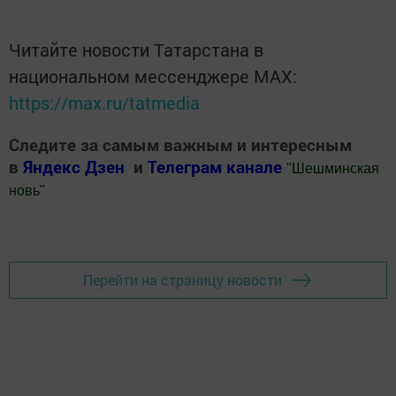
Читайте новости Татарстана в
национальном мессенджере MАХ:
https://max.ru/tatmedia
Следите за самым важным и интересным
в
Яндекс Дзен
и
Телеграм канале
"
Шешминская
новь
"
Добавить Шешминскую новь в Яндекс.Новости
Перейти на страницу новости