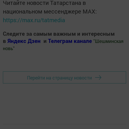
Читайте новости Татарстана в
национальном мессенджере MАХ:
https://max.ru/tatmedia
Следите за самым важным и интересным
в
Яндекс Дзен
и
Телеграм канале
"
Шешминская
новь
"
Добавить Шешминскую новь в Яндекс.Новости
Перейти на страницу новости