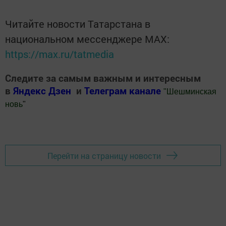
Читайте новости Татарстана в
национальном мессенджере MАХ:
https://max.ru/tatmedia
Следите за самым важным и интересным
в
Яндекс Дзен
и
Телеграм канале
"
Шешминская
новь
"
Добавить Шешминскую новь в Яндекс.Новости
Перейти на страницу новости