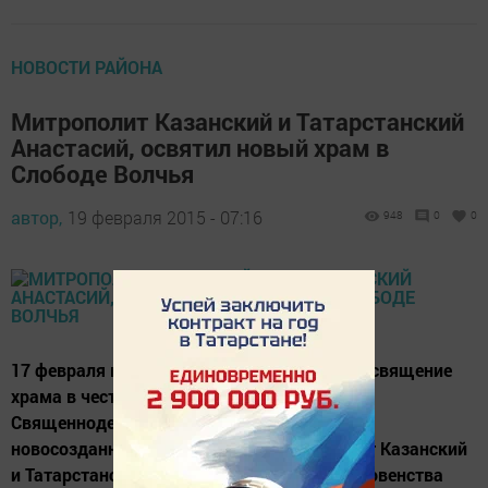
НОВОСТИ РАЙОНА
Митрополит Казанский и Татарстанский
Анастасий, освятил новый храм в
Слободе Волчья
автор,
19 февраля 2015 - 07:16
948
0
0
17 февраля в Слободе Волчья состоялось освящение
храма в честь святых Космы и Дамиана.
Священнодейственный обряд освящения
новосозданного храма провели митрополит Казанский
и Татарстанский Анастасий, служители духовенства