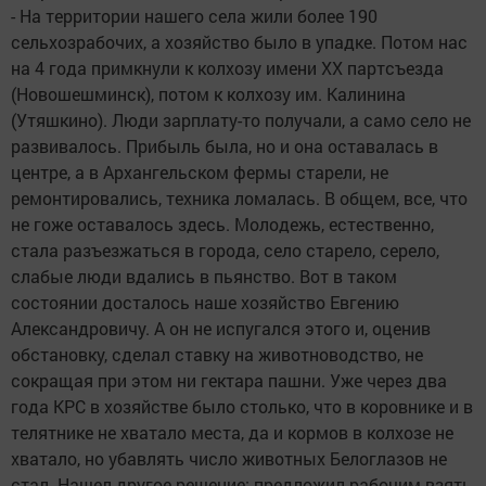
- На территории нашего села жили более 190
сельхозрабочих, а хозяйство было в упадке. Потом нас
на 4 года примкнули к колхозу имени ХХ партсъезда
(Новошешминск), потом к колхозу им. Калинина
(Утяшкино). Люди зарплату-то получали, а само село не
развивалось. Прибыль была, но и она оставалась в
центре, а в Архангельском фермы старели, не
ремонтировались, техника ломалась. В общем, все, что
не гоже оставалось здесь. Молодежь, естественно,
стала разъезжаться в города, село старело, серело,
слабые люди вдались в пьянство. Вот в таком
состоянии досталось наше хозяйство Евгению
Александровичу. А он не испугался этого и, оценив
обстановку, сделал ставку на животноводство, не
сокращая при этом ни гектара пашни. Уже через два
года КРС в хозяйстве было столько, что в коровнике и в
телятнике не хватало места, да и кормов в колхозе не
хватало, но убавлять число животных Белоглазов не
стал. Нашел другое решение: предложил рабочим взять