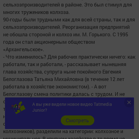
сельхозпроизводителей в районе. Это был стимул для
многих тружеников колхоза.
90-годы были трудными как для всей страны, так и для
сельхозпроизводителей. Реорганизация предприятий
не обошла стороной и колхоз им. М. Горького. С 1995
года он стал акционерным обществом
«Архангельское».
- Что изменилось? Для рабочих практически ничего: как
работали, так и работали, - рассказывает нынешняя
глава хозяйства, супруга ныне покойного Евгения
Белоглазова Татьяна Михайловна (в течение 12 лет
работала в хозяйстве экономистом). - А вот
Белоглазову смена политики далась с трудом. И не
столько он был не согласен с ней, сколько тревожило
А вы уже видели новое видео Tatmedia
то, как понятие «свобода» изменило в худшую сторону
Junior?
некоторых людей. А то, что все вместе строили и
Cмотреть
создавали (на средства, заработанные руками
колхозников), разделили на категории: колхозное и
муниципальное. В крупном хозяйстве в то время не