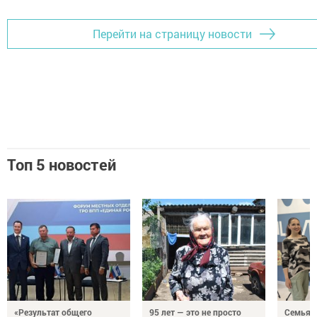
Перейти на страницу новости
Топ 5 новостей
«Результат общего
95 лет — это не просто
Семья Г