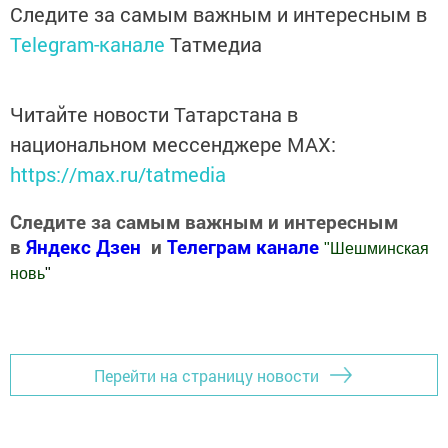
Следите за самым важным и интересным в
Telegram-канале
Татмедиа
Читайте новости Татарстана в
национальном мессенджере MАХ:
https://max.ru/tatmedia
Следите за самым важным и интересным
в
Яндекс Дзен
и
Телеграм канале
"
Шешминская
новь
"
Добавить Шешминскую новь в Яндекс.Новости
Перейти на страницу новости