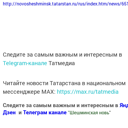
http://novosheshminsk.tatarstan.ru/rus/index.htm/news/6
Следите за самым важным и интересным в
Telegram-канале
Татмедиа
Читайте новости Татарстана в национальном
мессенджере MАХ:
https://max.ru/tatmedia
Следите за самым важным и интересным в
Ян
Дзен
и
Телеграм канале
"
Шешминская новь
"
Добавить Шешминскую новь в Яндекс.Новости