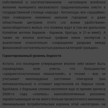
собственной и соотечественников - натолкнуло жлобское
желание нынешнего московского градоначальника снести в
государственной столице «народа - богоносца» все «хрущёвки»
(при очевидном неимении малыми городами и даже
областными центрами этого «со всеми удобствами»
малогабаритного жилья, что полвека ждут в том же уральском
Копейске жители бараков - бараков, братцы, в 21-м веке!). А
также не вполне внятные графики неких экспертов и
аналитиков относительно «сокращения разрыва между
финансовой состоятельностью разных категорий граждан».
Гарантированный уровень бедности
Кстати, это последнее утверждение вполне себе может быть
справедливо, если учесть, что большинство
«среднестатистических показателей», а точнее - все, не
учитывает миллиардные состояния олигархов (как
непоказательные) и отсекает маргиналов из бедных слоев.
Вдобавок, с бедными слоями населения еще со времен кризиса
2008-го года «слились» малообеспеченные россияне,
зарабатывающие не на много больше прожиточного минимума.
Минимальная потребительская корзина этой «категории» на