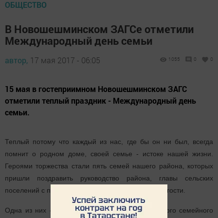
ОБЩЕСТВО
В Новошешминском ЗАГСе отметили
Международный день семьи
автор,
17 мая 2017 - 06:05
1055
0
0
15 мая в гостеприимном Новошешминском ЗАГС
отметили теплый праздник - Международный день
семьи.
Теплый потому что каждый из нас, где бы он ни был, всегда
помнит о родном доме, своей семье - истоке нашей жизни.
Героями торжества стали пять семей нашего района, которых
пришли поздравить руководство района, главы сельских
поселений с председателями женсоветов, другие гости.
Одна из них - добрый пример долгого счастливого семейного