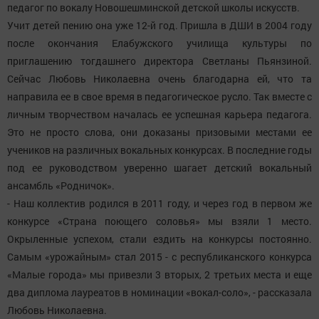
педагог по вокалу Новошешминской детской школы искусств.
Учит детей пению она уже 12-й год. Пришла в ДШИ в 2004 году
после окончания Елабужского училища культуры по
приглашению тогдашнего директора Светланы Пьянзиной.
Сейчас Любовь Николаевна очень благодарна ей, что та
направила ее в свое время в педагогическое русло. Так вместе с
личным творчеством началась ее успешная карьера педагога.
Это не просто слова, они доказаны призовыми местами ее
учеников на различных вокальных конкурсах. В последние годы
под ее руководством уверенно шагает детский вокальный
ансамбль «Родничок».
- Наш коллектив родился в 2011 году, и через год в первом же
конкурсе «Страна поющего соловья» мы взяли 1 место.
Окрыленные успехом, стали ездить на конкурсы постоянно.
Самым «урожайным» стал 2015 - с республиканского конкурса
«Малые города» мы привезли 3 вторых, 2 третьих места и еще
два диплома лауреатов в номинации «вокал-соло», - рассказала
Любовь Николаевна.