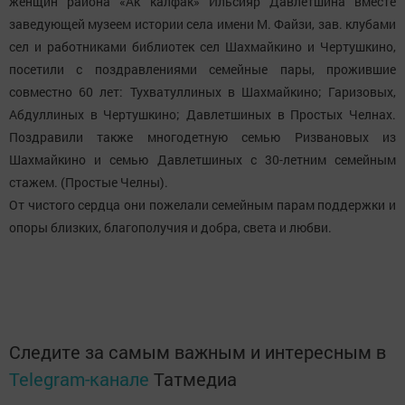
женщин района «Ак калфак» Ильсияр Давлетшина вместе
заведующей музеем истории села имени М. Файзи, зав. клубами
сел и работниками библиотек сел Шахмайкино и Чертушкино,
посетили с поздравлениями семейные пары, прожившие
совместно 60 лет: Тухватуллиных в Шахмайкино; Гаризовых,
Абдуллиных в Чертушкино; Давлетшиных в Простых Челнах.
Поздравили также многодетную семью Ризвановых из
Шахмайкино и семью Давлетшиных с 30-летним семейным
стажем. (Простые Челны).
От чистого сердца они пожелали семейным парам поддержки и
опоры близких, благополучия и добра, света и любви.
Следите за самым важным и интересным в
Telegram-канале
Татмедиа