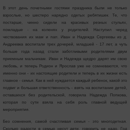
В этот день почетными гостями праздника были не только
взрослые, но шестеро нарядно одетых ребятишек. Те, что
постарше, чинно сидели на красивых резных стульях,
помладше - на коленях у родителей. Наступил черед
чествования их мам и пап. Иван и Надежда Сергеевы из д.
Андреевка воспитали трех дочерей, младшей - 17 лет, а чуть
больше года назад стали заботливыми родителями двум
приемным мальчикам. Иван и Надежда щедро дарят им свою
любовь, и теперь Родион и Ярослав уже не сомневаются, что
именно они - их настоящие родители и теперь в их жизни есть
главное - семья. Как в ней нуждается каждый ребенок, какой это
подвиг и большая ответственность - взять на воспитание детей,
оставшихся без родительской, говорила Надежда Попкова,
которая по сути взяла на себя роль главной ведущей
мероприятия.
Без сомнения, самой счастливая семья - это многодетная.
Сколько радости в семью несут дети, говорить не надо.
Год