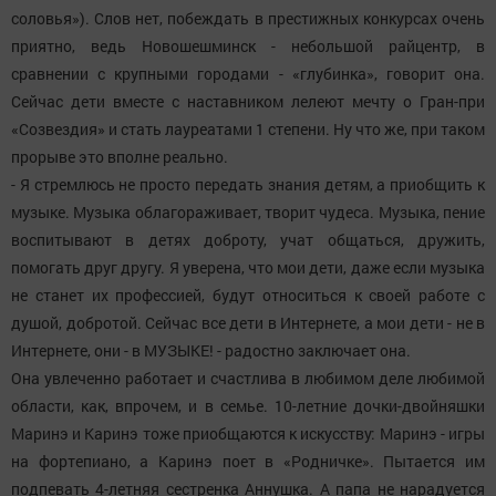
соловья»). Слов нет, побеждать в престижных конкурсах очень
приятно, ведь Новошешминск - небольшой райцентр, в
сравнении с крупными городами - «глубинка», говорит она.
Сейчас дети вместе с наставником лелеют мечту о Гран-при
«Созвездия» и стать лауреатами 1 степени. Ну что же, при таком
прорыве это вполне реально.
- Я стремлюсь не просто передать знания детям, а приобщить к
музыке. Музыка облагораживает, творит чудеса. Музыка, пение
воспитывают в детях доброту, учат общаться, дружить,
помогать друг другу. Я уверена, что мои дети, даже если музыка
не станет их профессией, будут относиться к своей работе с
душой, добротой. Сейчас все дети в Интернете, а мои дети - не в
Интернете, они - в МУЗЫКЕ! - радостно заключает она.
Она увлеченно работает и счастлива в любимом деле любимой
области, как, впрочем, и в семье. 10-летние дочки-двойняшки
Маринэ и Каринэ тоже приобщаются к искусству: Маринэ - игры
на фортепиано, а Каринэ поет в «Родничке». Пытается им
подпевать 4-летняя сестренка Аннушка. А папа не нарадуется