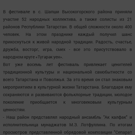
В фестивале в с. Шапши Высокогорского района приняли
участие 52 народных коллектива, а также солисты из 21
районов Республики Татарстан. В общей сложности около 400
человек. На этом празднике каждый получил шанс
прикоснуться к живой народной традиции. Радость, счастье,
дружба, восторг, игра, смех - все это присутствовало в
народном круге «Түгәрәк уен».
Вот уже восемь лет фестиваль привлекает ценителей
традиционной культуры и национальной самобытности со
всего Татарстана и Поволжья. За это время он стал знаковым
мероприятием в культурной жизни Татарстана. Благодаря ему
сохраняются и развиваются фольклорные традиции, молодое
поколение приобщается к многовековым культурным
ценностям.
- Наш район представлял народный ансамбль "Ак калфак" и
исполнительница мунаджатов М.З. Лотфуллина. По итогам
просмотров представленной обрядовой композиции "Сепарат