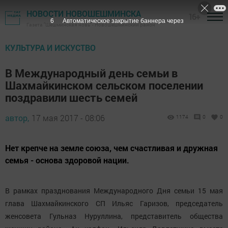
НОВОСТИ НОВОШЕШМИНСКА
16+
5
Автоматическое закрытие баннера через
Газета "Шешминская новь" - Новошешминский район
КУЛЬТУРА И ИСКУСТВО
В Международный день семьи в
Шахмайкинском сельском поселении
поздравили шесть семей
автор,
17 мая 2017 - 08:06
1174
0
0
Нет крепче на земле союза, чем счастливая и дружная
семья - основа здоровой нации.
В рамках празднования Международного Дня семьи 15 мая
глава Шахмайкинского СП Ильяс Гаризов, председатель
женсовета Гульназ Нуруллина, представитель общества