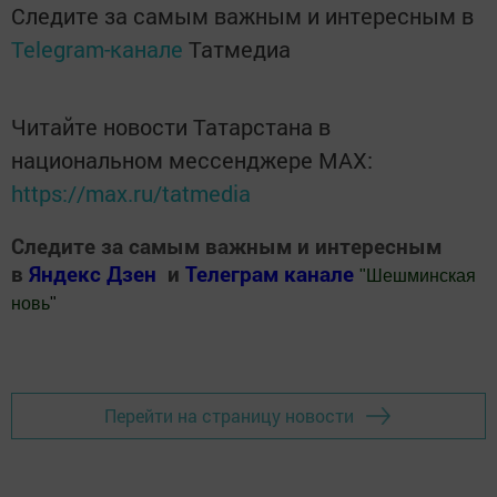
Следите за самым важным и интересным в
Telegram-канале
Татмедиа
Читайте новости Татарстана в
национальном мессенджере MАХ:
https://max.ru/tatmedia
Следите за самым важным и интересным
в
Яндекс Дзен
и
Телеграм канале
"
Шешминская
новь
"
Добавить Шешминскую новь в Яндекс.Новости
Перейти на страницу новости