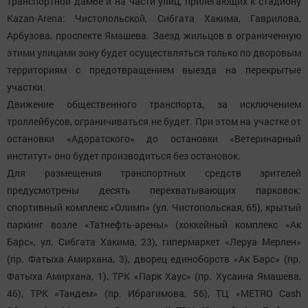
транспортной дамбе и на части улиц, прилегающих к стадиону
Kazan-Arena: Чистопольской, Сибгата Хакима, Гаврилова,
Арбузова, проспекте Ямашева. Заезд жильцов в ограниченную
этими улицами зону будет осуществляться только по дворовым
территориям с предотвращением выезда на перекрытые
участки.
Движение общественного транспорта, за исключением
троллейбусов, ограничиваться не будет. При этом на участке от
остановки «Адоратского» до остановки «Ветеринарный
институт» оно будет производиться без остановок.
Для размещения транспортных средств зрителей
предусмотрены десять перехватывающих парковок:
спортивный комплекс «Олимп» (ул. Чистопольская, 65), крытый
паркинг возле «Татнефть-арены» (хоккейный комплекс «Ак
Барс», ул. Сибгата Хакима, 23), гипермаркет «Леруа Мерлен»
(пр. Фатыха Амирхана, 3), дворец единоборств «Ак Барс» (пр.
Фатыха Амирхана, 1), ТРК «Парк Хаус» (пр. Хусаина Ямашева,
46), ТРК «Тандем» (пр. Ибрагимова, 56), ТЦ «METRO Cash