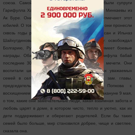
союза. Самой старшей семьей на празднике были супруги
Гарифулла Халиуллович и Мингаян Исмагиловна Минкаевы из
Ак Буре. Они вместе уже 65 лет, а 5 июня отмечают этот
юбилей. О том, как любовь и нежность друг к друг они пронесли
сквозь годы рассказала ведущие праздника Лейсан и Ильназ
Шайхутдиновы. Гарифулла бабай прошел войну: освобождал
Болгарию, Румынию, Венгрию, Чехословакию, имеет боевые
награды. Оба супруга - ветераны труда, а Гарифула бабай
последние 30 лет являлся муллой деревенской мечети. Они
воспитали шестерых детей. Эта одна из самых уважаемых
семей в селе Ак Буре. Поздравляя супругов, зам. главы,
председатель женсовета района Надежда Попкова с
восхищением рассказала о посещении их дома накануне 9 мая,
о том, какие они замечательные люди, какая взаимная забота и
любовь царят в доме, в котором чисто, тепло и уютно, как их
дети поддерживают и оберегают родителей. Если бы таких
семей было больше, мир становился добрее, чище и светлее,
сказала она.