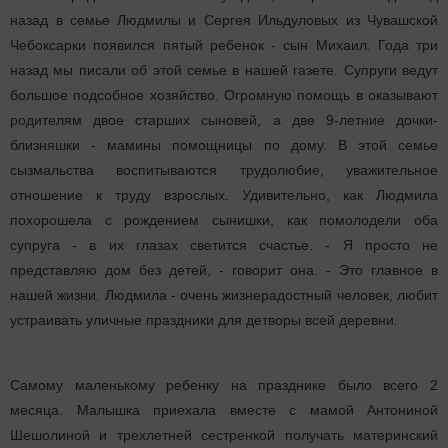
назад в семье
Людмилы и Сергея Ильдуловых из Чувашской
Чебоксарки появился пятый ребенок - сын Михаил. Года три
назад мы писали об этой семье в нашей газете. Супруги ведут
большое подсобное хозяйство. Огромную помощь в оказывают
родителям двое старших сыновей, а две 9-летние дочки-
близняшки - мамины помощницы по дому. В этой семье
сызмальства воспитываются трудолюбие, уважительное
отношение к труду взрослых. Удивительно, как Людмила
похорошела с рождением сынишки, как помолодели оба
супруга - в их глазах светится счастье. - Я просто не
представляю дом без детей, - говорит она. - Это главное в
нашей жизни. Людмила - очень жизнерадостный человек, любит
устраивать уличные праздники для детворы всей деревни.
Самому маленькому ребенку на празднике было всего 2
месяца. Малышка приехала вместе с мамой Антониной
Шешолиной и трехлетней сестренкой получать материнский