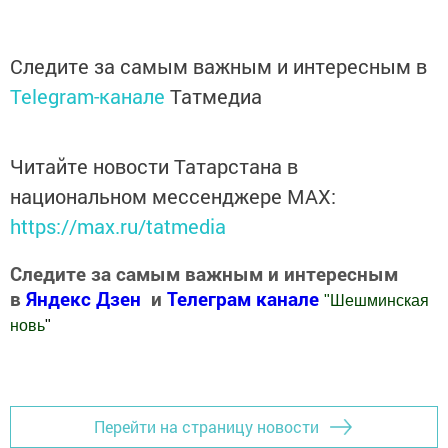
Следите за самым важным и интересным в
Telegram-канале
Татмедиа
Читайте новости Татарстана в
национальном мессенджере MАХ:
https://max.ru/tatmedia
Следите за самым важным и интересным
в
Яндекс Дзен
и
Телеграм канале
"
Шешминская
новь
"
Добавить Шешминскую новь в Яндекс.Новости
Перейти на страницу новости