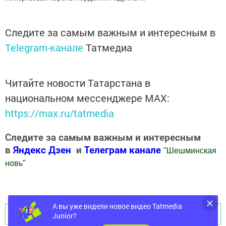
Следите за самым важным и интересным в
Telegram-канале
Татмедиа
Читайте новости Татарстана в
национальном мессенджере MАХ:
https://max.ru/tatmedia
Следите за самым важным и интересным
в
Яндекс Дзен
и
Телеграм канале
"
Шешминская
новь
"
Добавить Шешминскую новь в Яндекс.Новости
А вы уже видели новое видео Tatmedia
Перейти на страницу новости
Junior?