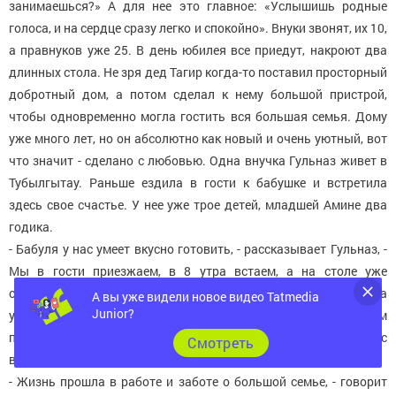
занимаешься?» А для нее это главное: «Услышишь родные
голоса, и на сердце сразу легко и спокойно». Внуки звонят, их 10,
а правнуков уже 25. В день юбилея все приедут, накроют два
длинных стола. Не зря дед Тагир когда-то поставил просторный
добротный дом, а потом сделал к нему большой пристрой,
чтобы одновременно могла гостить вся большая семья. Дому
уже много лет, но он абсолютно как новый и очень уютный, вот
что значит - сделано с любовью. Одна внучка Гульназ живет в
Тубылгытау. Раньше ездила в гости к бабушке и встретила
здесь свое счастье. У нее уже трое детей, младшей Амине два
годика.
- Бабуля у нас умеет вкусно готовить, - рассказывает Гульназ, -
Мы в гости приезжаем, в 8 утра встаем, а на столе уже
свежеиспеченные пироги. Мы все удивлялись, как она
А вы уже видели новое видео Tatmedia
Junior?
успевала? И корову подоить, и скотину посмотреть, и нам
пирогов напечь. И вязать она мастерица! Обеспечивала нас
Cмотреть
всех теплыми носками.
- Жизнь прошла в работе и заботе о большой семье, - говорит