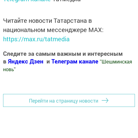
Читайте новости Татарстана в
национальном мессенджере MАХ:
https://max.ru/tatmedia
Следите за самым важным и интересным
в
Яндекс Дзен
и
Телеграм канале
"
Шешминская
новь
"
Добавить Шешминскую новь в Яндекс.Новости
Перейти на страницу новости