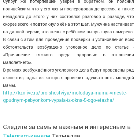
Супруг же потерпевшей уверен в обратном, он пояснил
полицейским, что у его жены послеродовая депрессия, а также
незадолго до этого у них состоялся разговор о разводе, что
скорее всего и подтолкнуло её на этот шаг. Мужчина настаивает
на данной версии, что жены с ребёнком выпрыгнула намерено.
В связи с этим для проведения проверки и установления всех
обстоятельств возбуждено уголовное дело по статье -
«Причинение тяжкого вреда здоровью в отношении
малолетнего».
В рамках возбуждённого уголовного дела будут проведены ряд
экспертиз, одна из которых проверит адекватность молодой
мамы.
http://kznlive.ru/proishestviya/molodaya-mama-vmeste-
gpudnym-pebyonkom-vypala-iz-okna-5-ogo-etazha/
Следите за самым важным и интересным в
Telegram-канале
Татмедиа