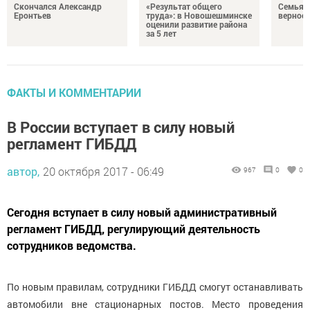
Скончался Александр
«Результат общего
Семья Г
Еронтьев
труда»: в Новошешминске
верност
оценили развитие района
за 5 лет
ФАКТЫ И КОММЕНТАРИИ
В России вступает в силу новый
регламент ГИБДД
автор,
20 октября 2017 - 06:49
967
0
0
Сегодня вступает в силу новый административный
регламент ГИБДД, регулирующий деятельность
сотрудников ведомства.
По новым правилам, сотрудники ГИБДД смогут останавливать
автомобили вне стационарных постов. Место проведения