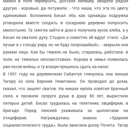
мамой в поле перекусить, достали лепешку, увидели рядом
другую - коровью, да потужили: - Что наша, что эта по цвету
одинаковая. Вспомнила Бисал эби, как однажды подружка
уговорила вместе сходить в соседнюю деревню попросить
милостыню. Та смогла зайти в дом и получила кусок хлеба, а у
Бисал не хватило духу. Стыдно и совестно ей вдруг стало: «Да
лучше я с голоду умру, но не буду попрошайкой», - закрыла она
руками лицо. Как бы тяжело ни было, старалась, работала: в
поле, на тяжелых лесозаготовках. Корова в семье появилась
уже после войны, и ту вскоре пришлось сдать на налог.
В 1951 году на деревенском Сабантуе глянулась она юноше
Тагиру из села Верхнее Никиткино. Он проводил до дома,
сказал, что зашлет сватов. На никахе мулла освятил брачный
союз, и прожили супруги душа в душу 60 лет, вырастили
пятерых детей. Бисал трудилась на телятнике, овцеферме, в
бригаде. Перед пенсией ухаживала за цыплятами на
птицеферме. Награждалась знаком «Ударник
социалистического труда», была занесена доску Почета. Тагир