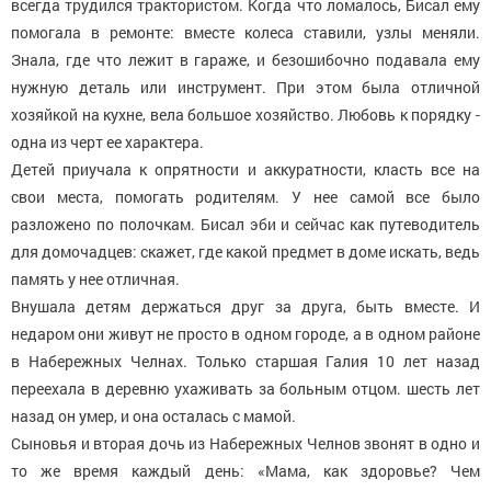
всегда трудился трактористом. Когда что ломалось, Бисал ему
помогала в ремонте: вместе колеса ставили, узлы меняли.
Знала, где что лежит в гараже, и безошибочно подавала ему
нужную деталь или инструмент. При этом была отличной
хозяйкой на кухне, вела большое хозяйство. Любовь к порядку -
одна из черт ее характера.
Детей приучала к опрятности и аккуратности, класть все на
свои места, помогать родителям. У нее самой все было
разложено по полочкам. Бисал эби и сейчас как путеводитель
для домочадцев: скажет, где какой предмет в доме искать, ведь
память у нее отличная.
Внушала детям держаться друг за друга, быть вместе. И
недаром они живут не просто в одном городе, а в одном районе
в Набережных Челнах. Только старшая Галия 10 лет назад
переехала в деревню ухаживать за больным отцом. шесть лет
назад он умер, и она осталась с мамой.
Сыновья и вторая дочь из Набережных Челнов звонят в одно и
то же время каждый день: «Мама, как здоровье? Чем