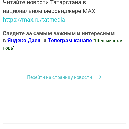
Читайте новости Татарстана в
национальном мессенджере MАХ:
https://max.ru/tatmedia
Следите за самым важным и интересным
в
Яндекс Дзен
и
Телеграм канале
"
Шешминская
новь
"
Добавить Шешминскую новь в Яндекс.Новости
Перейти на страницу новости