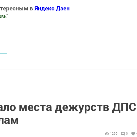
нтересным в
Яндекс Дзен
овь
"
.Новости
ало места дежурств ДПС
лам
1260
0