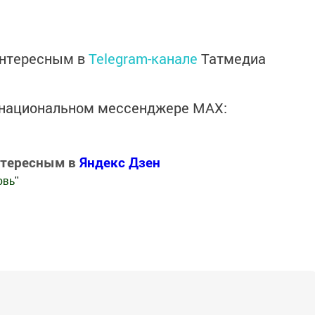
интересным в
Telegram-канале
Татмедиа
в национальном мессенджере MАХ:
нтересным в
Яндекс Дзен
овь
"
.Новости