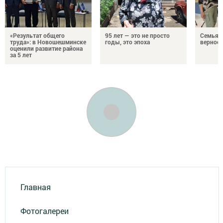
«Результат общего
95 лет — это не просто
Семья Г
труда»: в Новошешминске
годы, это эпоха
верност
оценили развитие района
за 5 лет
Главная
Фотогалереи