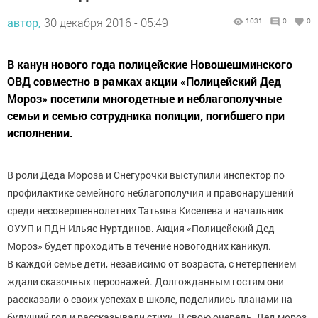
автор,
30 декабря 2016 - 05:49
1031
0
0
В канун нового года полицейские Новошешминского
ОВД совместно в рамках акции «Полицейский Дед
Мороз» посетили многодетные и неблагополучные
семьи и семью сотрудника полиции, погибшего при
исполнении.
В роли Деда Мороза и Снегурочки выступили инспектор по
профилактике семейного неблагополучия и правонарушений
среди несовершеннолетних Татьяна Киселева и начальник
ОУУП и ПДН Ильяс Нуртдинов. Акция «Полицейский Дед
Мороз» будет проходить в течение новогодних каникул.
В каждой семье дети, независимо от возраста, с нетерпением
ждали сказочных персонажей. Долгожданным гостям они
рассказали о своих успехах в школе, поделились планами на
будущий год и рассказывали стихи. В свою очередь, Дед мороз