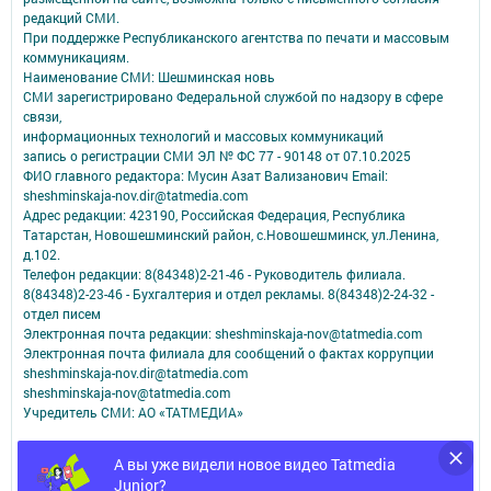
редакций СМИ.
При поддержке Республиканского агентства по печати и массовым
коммуникациям.
Наименование СМИ: Шешминская новь
СМИ зарегистрировано Федеральной службой по надзору в сфере
связи,
информационных технологий и массовых коммуникаций
запись о регистрации СМИ ЭЛ № ФС 77 - 90148 от 07.10.2025
ФИО главного редактора: Мусин Азат Вализанович Email:
sheshminskaja-nov.dir@tatmedia.com
Адрес редакции: 423190, Российская Федерация, Республика
Татарстан, Новошешминский район, с.Новошешминск, ул.Ленина,
д.102.
Телефон редакции: 8(84348)2-21-46 - Руководитель филиала.
8(84348)2-23-46 - Бухгалтерия и отдел рекламы. 8(84348)2-24-32 -
отдел писем
Электронная почта редакции: sheshminskaja-nov@tatmedia.com
Электронная почта филиала для сообщений о фактах коррупции
sheshminskaja-nov.dir@tatmedia.com
sheshminskaja-nov@tatmedia.com
Учредитель СМИ: АО «ТАТМЕДИА»
Антикоррупционная политика
А вы уже видели новое видео Tatmedia
АО «ТАТМЕДИА» использует «cookie»
для персонализации сервисов и
Junior?
удобства пользователей сайтом.