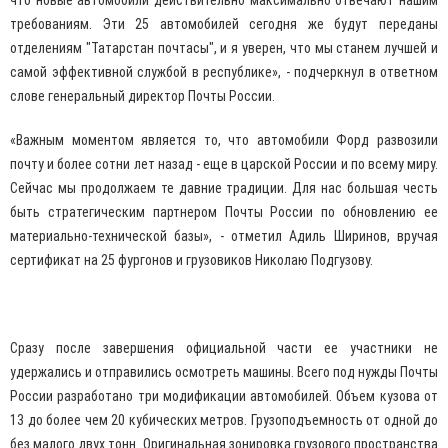
что новые автомобили действительно максимально отвечают нашим
требованиям. Эти 25 автомобилей сегодня же будут переданы
отделениям "Татарстан почтасы", и я уверен, что мы станем лучшей и
самой эффективной службой в республике», - подчеркнул в ответном
слове генеральный директор Почты России.
«Важным моментом является то, что автомобили Форд развозили
почту и более сотни лет назад - еще в царской России и по всему миру.
Сейчас мы продолжаем те давние традиции. Для нас большая честь
быть стратегическим партнером Почты России по обновлению ее
материально-технической базы», - отметил Адиль Ширинов, вручая
сертификат на 25 фургонов и грузовиков Николаю Подгузову.
Сразу после завершения официальной части ее участники не
удержались и отправились осмотреть машины. Всего под нужды Почты
России разработано три модификации автомобилей. Объем кузова от
13 до более чем 20 кубических метров. Грузоподъемность от одной до
без малого двух тонн. Оригинальная зонировка грузового пространства