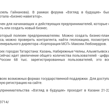
 Гузель Гайнанова). В рамках форума «Взгляд в будущее» бы
ртала «Бизнес-навигатор».
чен для начинающих и действующих предпринимателей, которые 
ь или создать новый бизнес.
который полезен предпринимателям. Можно создать бизнес-план
а, можно проверить контрагента, найти геолокацию, посмотрет
ь генерального директора «Корпорация МСП» Максим Любомудров.
рех городах Татарстана: Казань, Набережные Челны, Альметьевск 
сейчас идет увеличение общего количества пользователей - цифр
ссии 68 тыс. зарегистрированных пользователей, это вс
всех возможных формах государственной поддержки. Для доступ
ную регистрацию на сайте.
дпринимательства «Взгляд в будущее» проходит в Казани 21-2
73714/