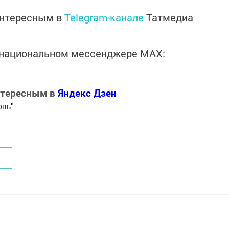
интересным в
Telegram-канале
Татмедиа
в национальном мессенджере MАХ:
нтересным в
Яндекс Дзен
овь
"
.Новости