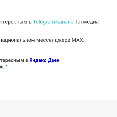
интересным в
Telegram-канале
Татмедиа
в национальном мессенджере MАХ:
нтересным в
Яндекс Дзен
овь
"
.Новости