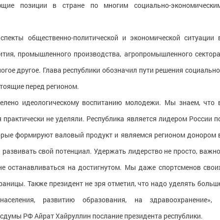
ющие позиции в стране по многим социально-экономически
спекты общественно-политической и экономической ситуации 
ития, промышленного производства, агропромышленного сектора
огое другое. Глава республики обозначил пути решения социально
стоящие перед регионом.
делено идеологическому воспитанию молодежи. Мы знаем, что 
 практически не уделяли. Республика является лидером России п
торые формируют валовый продукт и являемся регионом донором 
 развивать свой потенциал. Удержать лидерство не просто, важно
не останавливаться на достигнутом. Мы даже спортсменов свои
раницы. Также президент не зря отметил, что надо уделять больш
селения, развитию образования, на здравоохранение», 
сдумы РФ Айрат Хайруллин послание президента республики.