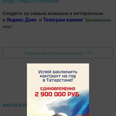
https://max.ru/tatmedia
Следите за самым важным и интересным
в
Яндекс Дзен
и
Телеграм канале
"
Шешминская
новь
"
Добавить Шешминскую новь в Яндекс.Новости
Перейти на страницу новости
ФАКТЫ И КОММЕНТАРИИ