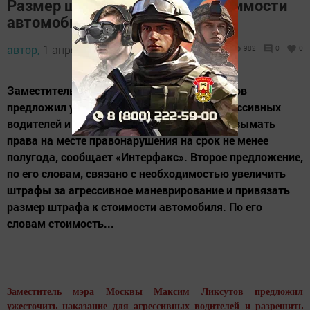
Размер штрафа привяжут к стоимости
автомобиля
автор,
1 апреля 2016 - 05:53
982
0
0
Заместитель мэра Москвы Максим Ликсутов
предложил ужесточить наказание для агрессивных
водителей и разрешить автоинспекторам изымать
права на месте правонарушения на срок не менее
полугода, сообщает «Интерфакс». Второе предложение,
по его словам, связано с необходимостью увеличить
штрафы за агрессивное маневрирование и привязать
размер штрафа к стоимости автомобиля. По его
словам стоимость...
Заместитель мэра Москвы Максим Ликсутов предложил
ужесточить наказание для агрессивных водителей и разрешить