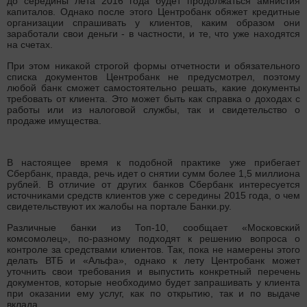
до середины лета 2016 года будет продолжаться амнистия
капиталов. Однако после этого Центробанк обяжет кредитные
организации спрашивать у клиентов, каким образом они
заработали свои деньги - в частности, и те, что уже находятся
на счетах.
При этом никакой строгой формы отчетности и обязательного
списка документов Центробанк не предусмотрел, поэтому
любой банк сможет самостоятельно решать, какие документы
требовать от клиента. Это может быть как справка о доходах с
работы или из налоговой службы, так и свидетельство о
продаже имущества.
В настоящее время к подобной практике уже прибегает
Сбербанк, правда, речь идет о снятии сумм более 1,5 миллиона
рублей. В отличие от других банков Сбербанк интересуется
источниками средств клиентов уже с середины 2015 года, о чем
свидетельствуют их жалобы на портале Банки.ру.
Различные банки из Топ-10, сообщает «Московский
комсомолец», по-разному подходят к решению вопроса о
контроле за средствами клиентов. Так, пока не намерены этого
делать ВТБ и «Альфа», однако к лету Центробанк может
уточнить свои требования и выпустить конкретный перечень
документов, которые необходимо будет запрашивать у клиента
при оказании ему услуг, как по открытию, так и по выдаче
вклада.