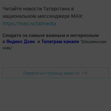
Читайте новости Татарстана в
национальном мессенджере MАХ:
https://max.ru/tatmedia
Следите за самым важным и интересным
в
Яндекс Дзен
и
Телеграм канале
"
Шешминская
новь
"
Добавить Шешминскую новь в Яндекс.Новости
Перейти на страницу новости