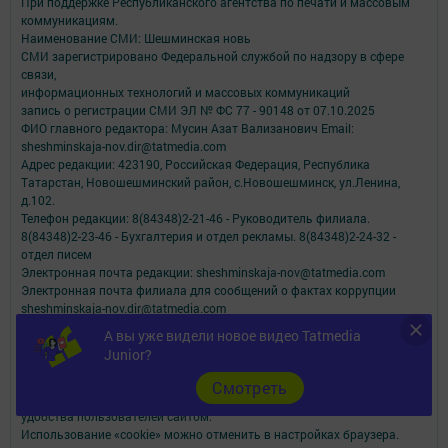
При поддержке Республиканского агентства по печати и массовым
коммуникациям.
Наименование СМИ: Шешминская новь
СМИ зарегистрировано Федеральной службой по надзору в сфере
связи,
информационных технологий и массовых коммуникаций
запись о регистрации СМИ ЭЛ № ФС 77 - 90148 от 07.10.2025
ФИО главного редактора: Мусин Азат Вализанович Email:
sheshminskaja-nov.dir@tatmedia.com
Адрес редакции: 423190, Российская Федерация, Республика
Татарстан, Новошешминский район, с.Новошешминск, ул.Ленина,
д.102.
Телефон редакции: 8(84348)2-21-46 - Руководитель филиала.
8(84348)2-23-46 - Бухгалтерия и отдел рекламы. 8(84348)2-24-32 -
отдел писем
Электронная почта редакции: sheshminskaja-nov@tatmedia.com
Электронная почта филиала для сообщений о фактах коррупции
sheshminskaja-nov.dir@tatmedia.com
sheshminskaja-nov@tatmedia.com
А вы уже видели новое видео Tatmedia
Учредитель СМИ: АО «ТАТМЕДИА»
Junior?
Антикоррупционная политика
Cмотреть
АО «ТАТМЕДИА» использует «cookie»
для персонализации сервисов и
удобства пользователей сайтом.
Использование «cookie» можно отменить в настройках браузера.