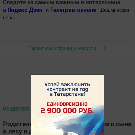
Следите за самым важным и интересным
в
Яндекс Дзен
и
Телеграм канале
"
Шешминская
новь
"
Добавить Шешминскую новь в Яндекс.Новости
Перейти на страницу новости
ОБЩЕСТВО
Родители привязывали маленького сына
в лесу и держали в хлеву