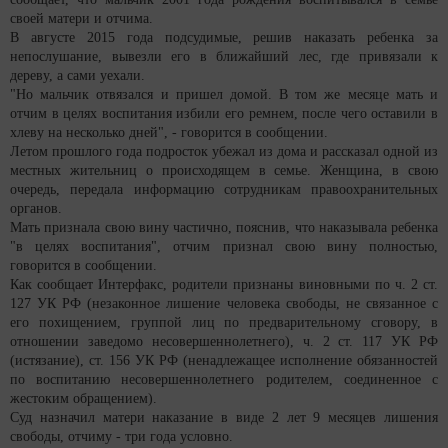
своей матери и отчима.
В августе 2015 года подсудимые, решив наказать ребенка за
непослушание, вывезли его в ближайший лес, где привязали к
дереву, а сами уехали.
"Но мальчик отвязался и пришел домой. В том же месяце мать и
отчим в целях воспитания избили его ремнем, после чего оставили в
хлеву на несколько дней", - говорится в сообщении.
Летом прошлого года подросток убежал из дома и рассказал одной из
местных жительниц о происходящем в семье. Женщина, в свою
очередь, передала информацию сотрудникам правоохранительных
органов.
Мать признала свою вину частично, пояснив, что наказывала ребенка
"в целях воспитания", отчим признал свою вину полностью,
говорится в сообщении.
Как сообщает Интерфакс, родители признаны виновными по ч. 2 ст.
127 УК РФ (незаконное лишение человека свободы, не связанное с
его похищением, группой лиц по предварительному сговору, в
отношении заведомо несовершеннолетнего), ч. 2 ст. 117 УК РФ
(истязание), ст. 156 УК РФ (ненадлежащее исполнение обязанностей
по воспитанию несовершеннолетнего родителем, соединенное с
жестоким обращением).
Суд назначил матери наказание в виде 2 лет 9 месяцев лишения
свободы, отчиму - три года условно.