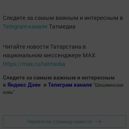
Следите за самым важным и интересным в
Telegram-канале
Татмедиа
Читайте новости Татарстана в
национальном мессенджере MАХ:
https://max.ru/tatmedia
Следите за самым важным и интересным
в
Яндекс Дзен
и
Телеграм канале
"
Шешминская
новь
"
Добавить Шешминскую новь в Яндекс.Новости
Перейти на страницу новости