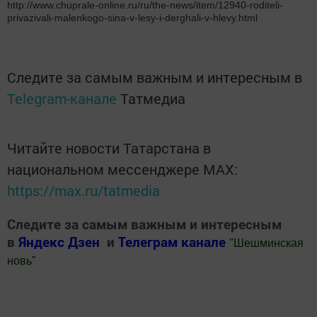
http://www.chuprale-online.ru/ru/the-news/item/12940-roditeli-
privazivali-malenkogo-sina-v-lesy-i-derghali-v-hlevy.html
Следите за самым важным и интересным в
Telegram-канале
Татмедиа
Читайте новости Татарстана в
национальном мессенджере MАХ:
https://max.ru/tatmedia
Следите за самым важным и интересным
в
Яндекс Дзен
и
Телеграм канале
"
Шешминская
новь
"
Добавить Шешминскую новь в Яндекс.Новости