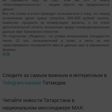
их перевести ему на счет. Или же это и вовсе
«благотворительность» - людям просто так предлагаются
деньги.
Все эти схемы в итоге приводят пользователя к тому, что перед
получением денег нужно оплатить 300-400 рублей налога,
комиссии, процента за конвертацию валюты, а на этапе
дополнительной оплаты мошенники крадут конфиденциальные
данные карт банковских клиентов.
По подсчетам «Яндекса», на уловки мошенников попадаются
около 12 тыс. пользователей в сутки, и часть из них
гарантированно соглашается ввести данные карт в зараженных
формах.
НТВ
Следите за самым важным и интересным в
Telegram-канале
Татмедиа
Читайте новости Татарстана в
национальном мессенджере MАХ: