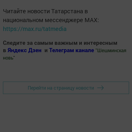
Читайте новости Татарстана в
национальном мессенджере MАХ:
https://max.ru/tatmedia
Следите за самым важным и интересным
в
Яндекс Дзен
и
Телеграм канале
"
Шешминская
новь
"
Добавить Шешминскую новь в Яндекс.Новости
Перейти на страницу новости