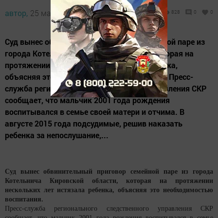
автор,
25 мая 2017 - 07:44
828
0
0
Суд вынес обвинительный приговор семейной паре из
города Котельнича Кировской области, которая на
протяжении нескольких лет истязала ребенка,
объясняя это необходимостью воспитания. Пресс-
служба регионального следственного управления СКР
сообщает, что мальчик 2001 года рождения
воспитывался в семье своей матери и отчима. В
августе 2015 года подсудимые, решив наказать
ребенка за непослушание,...
Суд вынес обвинительный приговор семейной паре из города
Котельнича Кировской области, которая на протяжении
нескольких лет истязала ребенка, объясняя это необходимостью
воспитания.
Пресс-служба регионального следственного управления СКР
сообщает, что мальчик 2001 года рождения воспитывался в семье