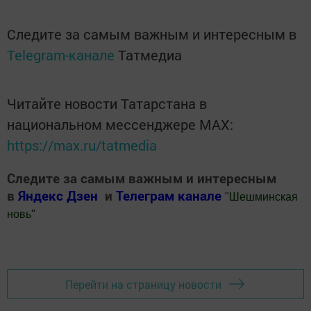
Следите за самым важным и интересным в
Telegram-канале
Татмедиа
Читайте новости Татарстана в
национальном мессенджере MАХ:
https://max.ru/tatmedia
Следите за самым важным и интересным
в
Яндекс Дзен
и
Телеграм канале
"
Шешминская
новь
"
Добавить Шешминскую новь в Яндекс.Новости
Перейти на страницу новости