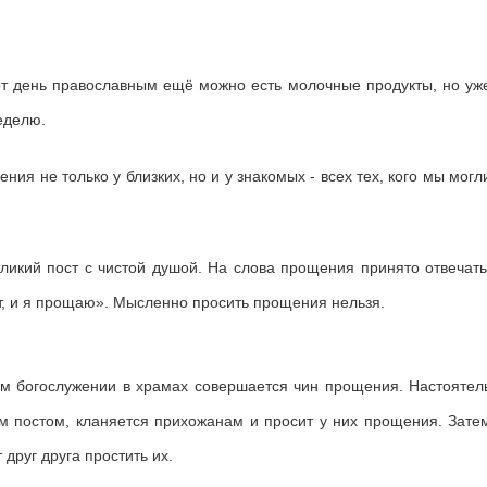
от день православным ещё можно есть молочные продукты, но уж
еделю.
ния не только у близких, но и у знакомых - всех тех, кого мы могл
еликий пост с чистой душой. На слова прощения принято отвечать
ит, и я прощаю». Мысленно просить прощения нельзя.
м богослужении в храмах совершается чин прощения. Настоятел
им постом, кланяется прихожанам и просит у них прощения. Зате
друг друга простить их.