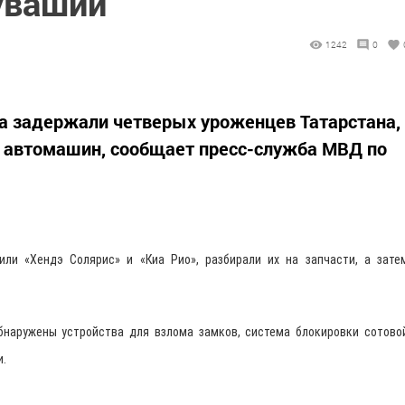
увашии
1242
0
а задержали четверых уроженцев Татарстана,
в автомашин, сообщает пресс-служба МВД по
ли «Хендэ Солярис» и «Киа Рио», разбирали их на запчасти, а зате
бнаружены устройства для взлома замков, система блокировки сотово
и.