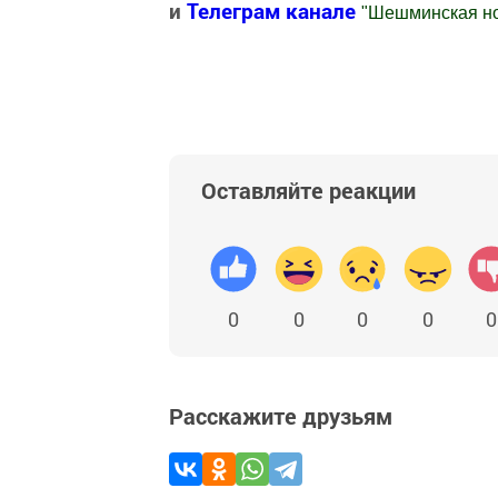
и
Телеграм канале
"
Шешминская н
Добавить Шешминскую новь в Яндекс
Оставляйте реакции
0
0
0
0
0
Расскажите друзьям