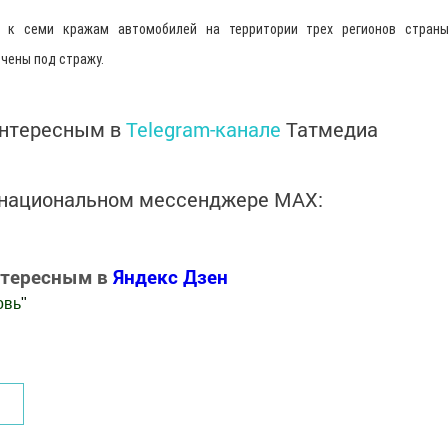
ы к семи кражам автомобилей на территории трех регионов страны
чены под стражу.
интересным в
Telegram-канале
Татмедиа
в национальном мессенджере MАХ:
нтересным в
Яндекс Дзен
овь
"
.Новости