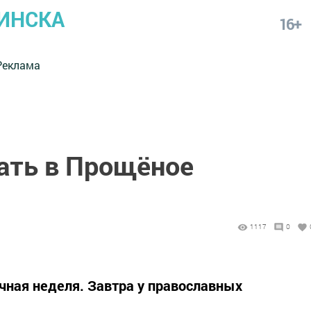
ИНСКА
16+
Реклама
лать в Прощёное
1117
0
чная неделя. Завтра у православных